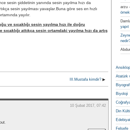
̧ince sesin şiddetinin yanında sesin yayılma hızı da
arzu
rtıkça sesin yayılması yavaşlar.Buna göre ses en hızlı
örnek
rtamında yayılır.
Daml
u ve sıcaklığı sesin yayılma hızı ile doğru
yapıt 
e sıcaklığı attıkça sesin ortamdaki yayılma hızı da artış
Zeyn
nedir
Abdur
Ansiklop
Atatürk 
III.Mustafa kimdir?
▶
Biyograf
Biyoloji
Coğrafy
10 Şubat 2017, 07:42
Din Kültu
Edebiya
out.
Felsefe