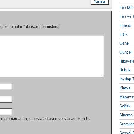
Yanıtla
Fen Bili
Fen ve T
Finans
erekli alanlar
*
ile işaretlenmişlerdir
Fizik
Genel
Güncel
Hikayele
Hukuk
İnkılap 
Kimya
Matemat
Sağlık
Sinema-
lması için adım, e-posta adresim ve site adresim bu
Sınavlar
Sosyal B