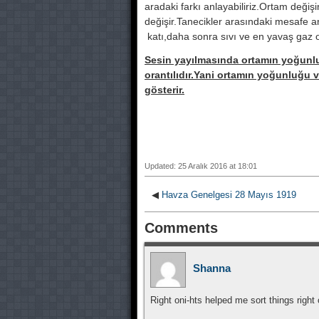
aradaki farkı anlayabiliriz.Ortam değis
değişir.Tanecikler arasındaki mesafe a
katı,daha sonra sıvı ve en yavaş gaz o
Sesin yayılmasında ortamın yoğunluğ
orantılıdır.Yani ortamın yoğunluğu v
gösterir.
Updated: 25 Aralık 2016 at 18:01
◀
Havza Genelgesi 28 Mayıs 1919
Comments
Shanna
Right oni-hts helped me sort things right 