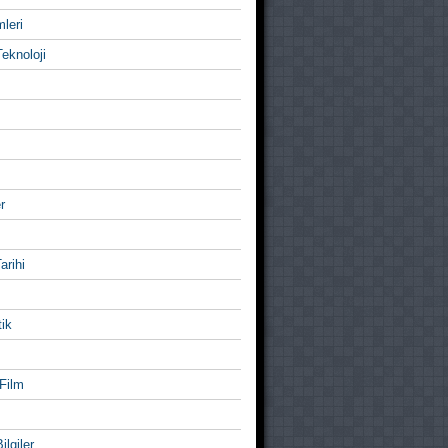
mleri
eknoloji
r
Tarihi
ik
Film
ilgiler