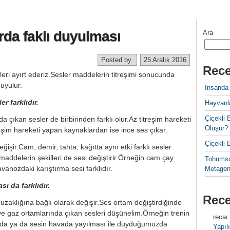
arda faklı duyulması
Ara
Posted by
25 Aralık 2016
Rece
sleri ayırt ederiz.Sesler maddelerin titreşimi sonucunda
duyulur.
İnsanda
r farklıdır.
Hayvanla
Çiçekl
a çıkan sesler de birbirinden farklı olur.Az titreşim hareketi
Oluşur?
eşim hareketi yapan kaynaklardan ise ince ses çıkar.
Çiçekli
̆işir.Cam, demir, tahta, kağıtta aynı etki farklı sesler
addelerin şekilleri de sesi değiştirir.Örneğin cam çay
Tohumsu
vanozdaki karıştırma sesi farklıdır.
Metagen
ı da farklıdır.
Rec
zaklığına bağlı olarak değişir.Ses ortam değiştirdiğinde
 ve gaz ortamlarında çıkan sesleri düşünelim.Örneğin trenin
recaı
ımızda ya da sesin havada yayılması ile duyduğumuzda
Yapılı