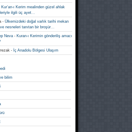
-
Kur’an-ı Kerim mealinden güzel ahlak
leriyle ilgili üç ayet…
a
-
Ülkemizdeki doğal varlık tarihi mekan
ve nesneleri tanıtan bir broşür…
ep Neva
-
Kuran-ı Kerimin gönderiliş amacı
?
rezak
-
İç Anadolu Bölgesi Ulaşım
edi
ve bilim
i
a
̈rü
t