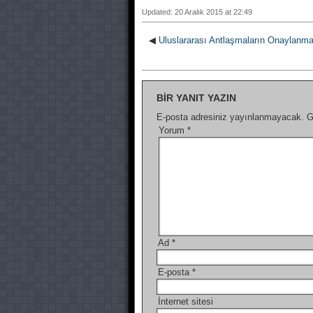
Updated: 20 Aralık 2015 at 22:49
◀
Uluslararası Antlaşmaların Onaylan
BIR YANIT YAZIN
E-posta adresiniz yayınlanmayacak.
G
Yorum
*
Ad
*
E-posta
*
İnternet sitesi