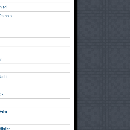
mleri
eknoloji
r
Tarihi
ik
Film
ilgiler