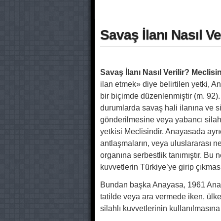
Savaş İlanı Nasıl V
Savaş İlanı Nasıl Verilir? Meclis
ilan etmek» diye belirtilen yetki, 
bir biçimde düzenlenmiştir (m. 92
durumlarda savaş hali ilanına ve s
gönderilmesine veya yabancı silah
yetkisi Meclisindir. Anayasada ayrıc
antlaşmaların, veya uluslararası nez
organına serbestlik tanımıştır. Bu 
kuvvetlerin Türkiye’ye girip çıkmas
Bundan başka Anayasa, 1961 Anay
tatilde veya ara vermede iken, ülke
silahlı kuvvetlerinin kullanılmasına 