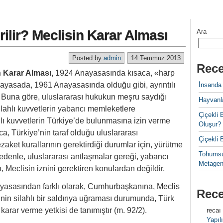
erilir? Meclisin Karar Alması
Ara
Posted by
admin
14 Temmuz 2013
Rece
in Karar Alması,
1924 Anayasasında kısaca, «harp
Anayasada, 1961 Anayasasında olduğu gibi, ayrıntılı
İnsanda
). Buna göre, uluslararası hukukun meşru saydığı
Hayvanla
ilahlı kuvvetlerin yabancı memleketlere
Çiçekl
lı kuvvetlerin Türkiye’de bulunmasına izin verme
Oluşur?
a, Türkiye’nin taraf olduğu uluslararası
Çiçekli
aket kurallarının gerektirdiği durumlar için, yürütme
Tohumsu
nedenle, uluslararası antlaşmalar gereği, yabancı
Metagen
ı, Meclisin iznini gerektiren konulardan değildir.
asasından farklı olarak, Cumhurbaşkanına, Meclis
Rec
nin silahlı bir saldırıya uğraması durumunda, Türk
karar verme yetkisi de tanımıştır (m. 92/2).
recaı
Yapılı