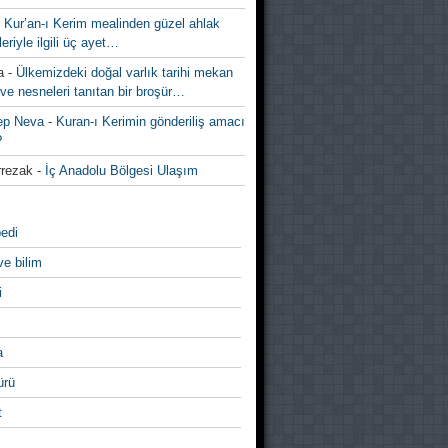
-
Kur’an-ı Kerim mealinden güzel ahlak
leriyle ilgili üç ayet…
a
-
Ülkemizdeki doğal varlık tarihi mekan
ve nesneleri tanıtan bir broşür…
ep Neva
-
Kuran-ı Kerimin gönderiliş amacı
?
rezak
-
İç Anadolu Bölgesi Ulaşım
edi
ve bilim
i
a
̈rü
t