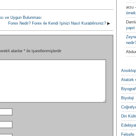
arzu
örnek
ması ve Uygun Bulunması
Daml
Forex Nedir? Forex ile Kendi İşinizi Nasıl Kurabilirsiniz?
▶
yapıt 
Zeyn
nedir
erekli alanlar
*
ile işaretlenmişlerdir
Abdur
Ansiklop
Atatürk 
Biyograf
Biyoloji
Coğrafy
Din Kültu
Edebiya
Felsefe