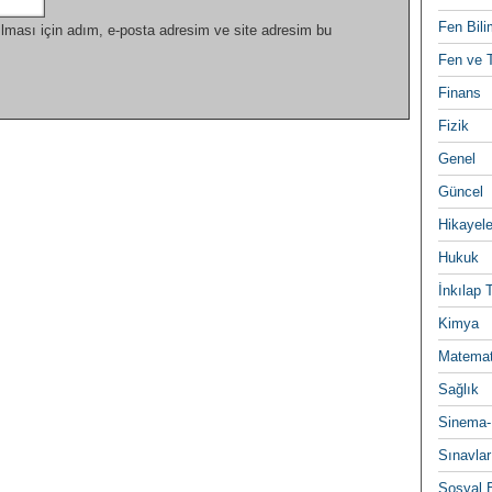
Fen Bili
lması için adım, e-posta adresim ve site adresim bu
Fen ve T
Finans
Fizik
Genel
Güncel
Hikayele
Hukuk
İnkılap 
Kimya
Matemat
Sağlık
Sinema-
Sınavlar
Sosyal B