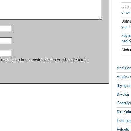
arzu
örnek
Daml
yapıt 
Zeyn
nedir
Abdur
lması için adım, e-posta adresim ve site adresim bu
Ansiklop
Atatürk 
Biyograf
Biyoloji
Coğrafy
Din Kültu
Edebiya
Felsefe