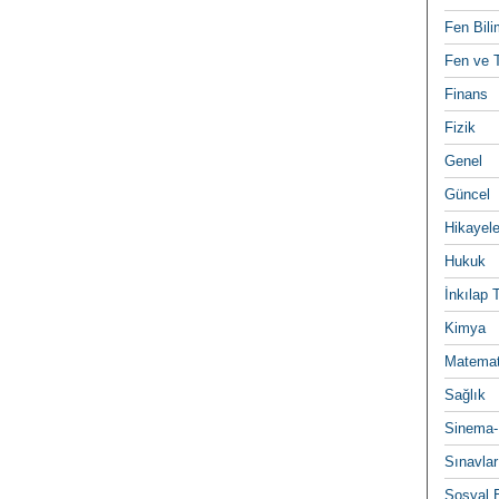
Fen Bili
Fen ve T
Finans
Fizik
Genel
Güncel
Hikayele
Hukuk
İnkılap 
Kimya
Matemat
Sağlık
Sinema-
Sınavlar
Sosyal B