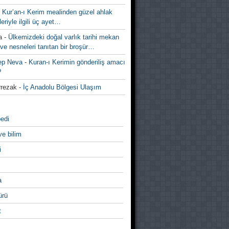
-
Kur’an-ı Kerim mealinden güzel ahlak
leriyle ilgili üç ayet…
a
-
Ülkemizdeki doğal varlık tarihi mekan
ve nesneleri tanıtan bir broşür…
ep Neva
-
Kuran-ı Kerimin gönderiliş amacı
?
rezak
-
İç Anadolu Bölgesi Ulaşım
edi
ve bilim
i
a
̈rü
t