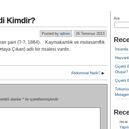
di Kimdir?
Ara
Posted by
admin
26 Temmuz 2013
Rece
an şairi (?-?, 1884). Kaymakamlık ve mutasarrıflık
aya Çıkan) adlı bir risalesi vardır.
İnsanda
Hayvanla
Çiçekl
Oluşur?
Abdominal Nedir?
▶
Çiçekli
Tohumsu
Metagen
erekli alanlar
*
ile işaretlenmişlerdir
Rec
recaı
Yapılı