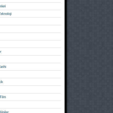
mleri
eknoloji
r
Tarihi
ik
Film
ilgiler