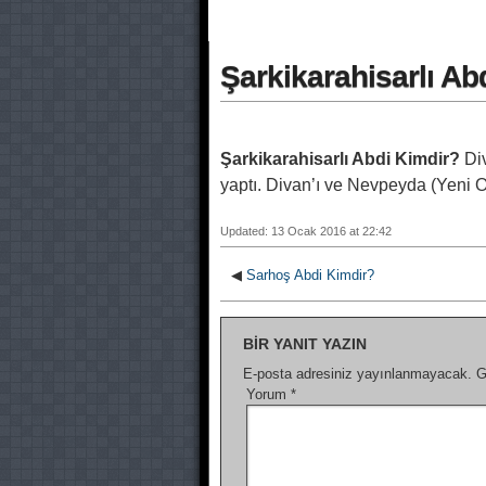
Şarkikarahisarlı Ab
Şarkikarahisarlı Abdi Kimdir?
Div
yaptı. Divan’ı ve Nevpeyda (Yeni Ort
Updated: 13 Ocak 2016 at 22:42
◀
Sarhoş Abdi Kimdir?
BIR YANIT YAZIN
E-posta adresiniz yayınlanmayacak.
G
Yorum
*