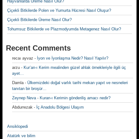
Hayvanlarda Üreme Nasıl Olur?
Çiçekli Bitkilerde Polen ve Yumurta Hücresi Nasıl Oluşur?
Çiçekli Bitkilerde Üreme Nasıl Olur?
Tohumsuz Bitkilerde ve Plazmodyumda Metagenez Nasıl Olur?
Recent Comments
recaı ayvaz
-
İyon ve İyonlaşma Nedir? Nasıl Yapılır?
arzu
-
Kur’an-ı Kerim mealinden güzel ahlak örnekleriyle ilgili üç
ayet…
Damla
-
Ülkemizdeki doğal varlık tarihi mekan yapıt ve nesneleri
tanıtan bir broşür…
Zeynep Neva
-
Kuran-ı Kerimin gönderiliş amacı nedir?
Abdurrezak
-
İç Anadolu Bölgesi Ulaşım
Ansiklopedi
Atatürk ve bilim