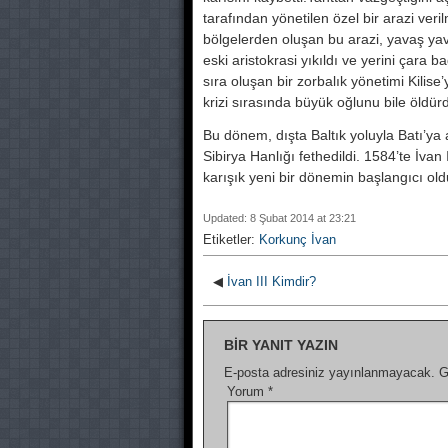
tarafından yönetilen özel bir arazi verilm
bölgelerden oluşan bu arazi, yavaş yav
eski aristokrasi yıkıldı ve yerini çara b
sıra oluşan bir zorbalık yönetimi Kilise’yi
krizi sırasında büyük oğ­lunu bile öldü
Bu dönem, dışta Baltık yoluyla Batı’ya a
Sibir­ya Hanlığı fethedildi. 1584’te İvan
karışık yeni bir dönemin başlangıcı old
Updated: 8 Şubat 2014 at 23:21
Etiketler:
Korkunç İvan
◀
İvan III Kimdir?
BIR YANIT YAZIN
E-posta adresiniz yayınlanmayacak.
G
Yorum
*