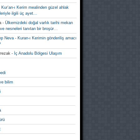
-
Kur’an-ı Kerim mealinden güzel ahlak
leriyle ilgili üç ayet…
a
-
Ülkemizdeki doğal varlık tarihi mekan
ve nesneleri tanıtan bir broşür…
ep Neva
-
Kuran-ı Kerimin gönderiliş amacı
?
rezak
-
İç Anadolu Bölgesi Ulaşım
edi
ve bilim
i
a
̈rü
t