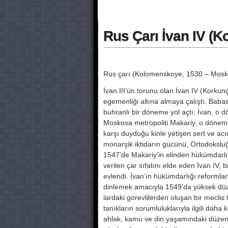
Rus Çarı İvan IV (K
Rus çarı (Kolomenskoye, 1530 – Mosk
İvan III’ün torunu olan İvan IV (Kor­k
egemenliği altına almaya çalıştı. Babası
buhranlı bir döneme yol açtı; İvan, o 
Moskova metropoliti Makariy, o dönem
karşı duyduğu kinle ye­tişen sert ve ac
monarşik iktidarın gücünü, Ortodokslu
1547’de Ma­kariy’in elinden hükümdarlı
verilen çar sıfatını elde eden İvan IV
evlendi. İvan’ın hükümdarlığı reformlarla
dinlemek amacıyla 1549’da yüksek düz
lardaki görevlilerden oluşan bir meclis 
tanıkların so­rumluluklarıyla ilgili daha
ahlak, kamu ve din ya­şamındaki düzensizl