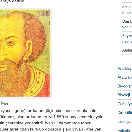
araya getirildi.
arzu
örnek
Daml
yapıt 
Zeyn
nedir
Abdur
Ansiklop
Atatürk 
Biyograf
Biyoloji
 İvan
Coğrafy
 siyaseti gereği ordunun güçlendi­rilmesi zorunlu hale
Din Kültu
örgütlenmiş olan ordudan en iyi 1.550 subay seçerek eyalet
Edebiya
in çevresine yerleştirdi. İvan III zamanında topçu
cüler tara­fından kurulup donatılmışlardı; İvan IV’se yeni
Felsefe