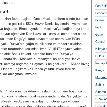
i oluşturdu.
Fen Bili
aseti
Fen ve T
toprakları fethe başladı. Önce Müslü­manların elinde bulunan
Finans
sonra ele ge­çirdi (1552). Hazar Denizi kıyısındaki Astrakhan
Fizik
’ya bağlandı. Birçok uyruk da Moskova’ya bağlanmayı ka­bul
 boyun eğmeyen Don Kazakla­rı, çara uzlaşma önerisinde
Genel
üslü­man Doğu’ya karşı savaşımdan son­ra İvan IV’ün
Güncel
atı yolu, Rusya’nın ça­ğın tekniklerine ve modern silahlan­
er tarafından kesilmişti. İvan IV, 1547’de yüze yakın
Hikayele
e aldı; Baltık kökenli baronlar bunların Rusya’ya
Hukuk
 IV, Londra’daki Moskovi Kumpanyası’na bazı yetkiler ve
İnkılap 
 aç­mayı öngören bir ayrıcalık belgesi verdi. 1554’te İsveç
Flandre, İn­giltere ve Fransa yolunu, İsveçlilere de
Kimya
çıkar anlaşması imzaladı.
Matemat
Sağlık
darlığında ikinci bir dönem baş­ladı. Bu dönem boyunca
Sinema-
ne Korkunç lakabının takılmasına neden oldu. Gerçekten de,
Sınavlar
ilvestr’i ve Adaşev’i uzaklaştırdı. Gene aynı yıl genç
açıkladıktan sonra, Rusya’da ken­disine adamları (opriçniki)
Sosyal B