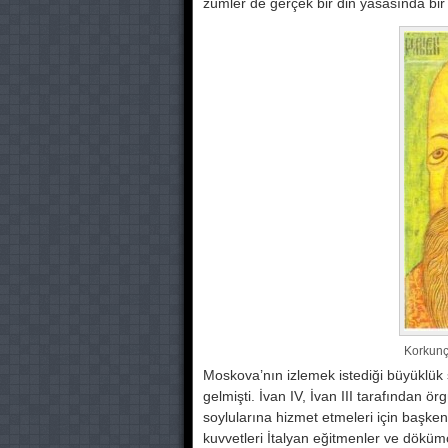
zümler de gerçek bir din yasasında bir 
Korkunç
Moskova’nın izlemek istediği büyük­lük
gelmişti. İvan IV, İvan III tarafından 
soylularına hizmet etmeleri için başkent
kuvvetleri İtal­yan eğitmenler ve döküm