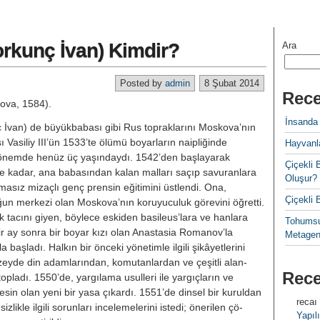
orkunç İvan) Kimdir?
Ara
Posted by
admin
8 Şubat 2014
Rece
ova, 1584).
İnsanda
unç İvan) de büyükbabası gibi Rus topraklarını Moskova’nın
 Vasiliy III’ün 1533’te ölümü boyarların naip­liğinde
Hayvanla
dönemde henüz üç yaşınday­dı. 1542’den başlayarak
Çiçekl
e kadar, ana babasından kalan malları saçıp savuranlara
Oluşur?
ımasız mizaçlı genç prensin eğitimini üstlendi. Ona,
Çiçekli
­ğun merkezi olan Moskova’nın koru­yuculuk görevini öğretti.
k tacını giyen, böylece eskiden basileus’lara ve hanlara
Tohumsu
, bir ay sonra bir boyar kızı olan Anastasia Romanov’la
Metagen
 baş­ladı. Halkın bir önceki yönetimle ilgili şikâyetlerini
eyde din adamla­rından, komutanlardan ve çeşitli alan­
Rec
topladı. 1550’de, yargılama usul­leri ile yargıçların ve
 kesin olan yeni bir yasa çıkardı. 1551’de dinsel bir kuruldan
recaı
ikle ilgili sorunla­rı incelemelerini istedi; önerilen çö­
Yapılı