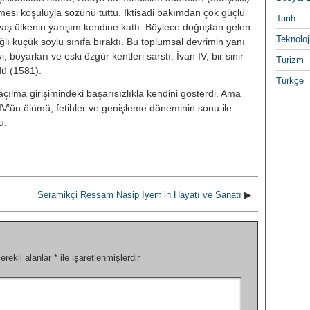
esi ko­şuluyla sözünü tuttu. İktisadi bakım­dan çok güçlü
Tarih
aş ülkenin yarışım kendine kattı. Böylece doğuştan gelen
Teknoloj
ağlı küçük soylu sınıfa bıraktı. Bu toplumsal devrimin yanı
, boyar­ları ve eski özgür kentleri sarstı. İvan IV, bir sinir
Turizm
rdü (1581).
Türkçe
çılma girişimindeki başarısızlık­la kendini gösterdi. Ama
 IV’ün ölümü, fetihler ve genişleme döneminin sonu ile
u.
Seramikçi Ressam Nasip İyem’in Hayatı ve Sanatı
▶
erekli alanlar
*
ile işaretlenmişlerdir