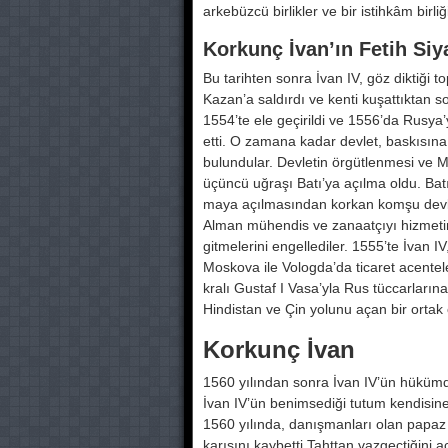
arkebüzcü birlikler ve bir istihkâm birliğ
Korkunç İvan’ın Fetih Siy
Bu tarihten sonra İvan IV, göz diktiği 
Kazan’a sal­dırdı ve kenti kuşattıktan 
1554’te ele geçirildi ve 1556’da Rusya
etti. O zamana kadar devlet, bas­kısına
bulundu­lar. Devletin örgütlenmesi ve M
üçüncü uğraşı Batı’ya açılma oldu. B
maya açılmasından korkan komşu devletl
Alman mühendis ve zanaatçıyı hizmetin
gitmelerini engellediler. 1555’te İvan
Moskova ile Vologda’da ticaret acenteleri
kralı Gustaf I Vasa’yla Rus tüccarlarına 
Hindistan ve Çin yolunu açan bir ortak 
Korkunç İvan
1560 yılından sonra İvan IV’ün hü­küm
İvan IV’ün benimsediği tutum kendisi
1560 yılında, danış­manları olan papaz S
karısını kaybetti.Tahttan vazgeçtiği­ni 