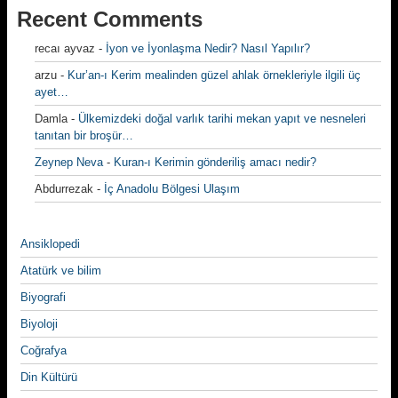
Recent Comments
recaı ayvaz
-
İyon ve İyonlaşma Nedir? Nasıl Yapılır?
arzu
-
Kur’an-ı Kerim mealinden güzel ahlak örnekleriyle ilgili üç
ayet…
Damla
-
Ülkemizdeki doğal varlık tarihi mekan yapıt ve nesneleri
tanıtan bir broşür…
Zeynep Neva
-
Kuran-ı Kerimin gönderiliş amacı nedir?
Abdurrezak
-
İç Anadolu Bölgesi Ulaşım
Ansiklopedi
Atatürk ve bilim
Biyografi
Biyoloji
Coğrafya
Din Kültürü