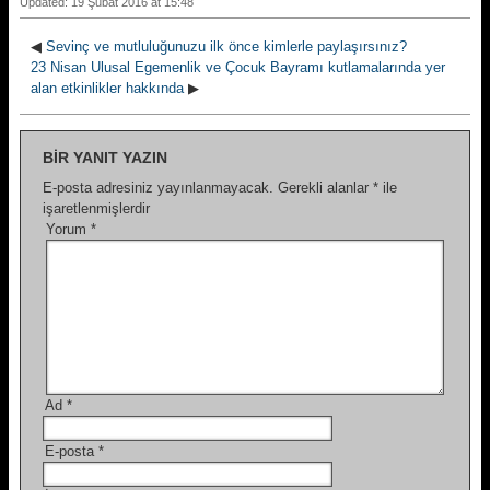
Updated: 19 Şubat 2016 at 15:48
◀
Sevinç ve mutluluğunuzu ilk önce kimlerle paylaşırsınız?
23 Nisan Ulusal Egemenlik ve Çocuk Bayramı kutlamalarında yer
alan etkinlikler hakkında
▶
BIR YANIT YAZIN
E-posta adresiniz yayınlanmayacak.
Gerekli alanlar
*
ile
işaretlenmişlerdir
Yorum
*
Ad
*
E-posta
*