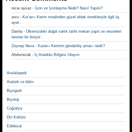
recaı ayvaz
-
İyon ve İyonlaşma Nedir? Nasıl Yapılır?
arzu
-
Kur’an-ı Kerim mealinden güzel ahlak örnekleriyle ilgili üç
ayet…
Damla
-
Ülkemizdeki doğal varlık tarihi mekan yapıt ve nesneleri
tanıtan bir broşür…
Zeynep Neva
-
Kuran-ı Kerimin gönderiliş amacı nedir?
Abdurrezak
-
İç Anadolu Bölgesi Ulaşım
Ansiklopedi
Atatürk ve bilim
Biyografi
Biyoloji
Coğrafya
Din Kültürü
Edebiyat