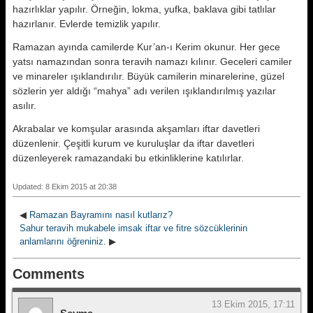
hazırlıklar yapılır. Örneğin, lokma, yufka, baklava gibi tatlılar
hazırlanır. Evlerde temizlik yapılır.
Ramazan ayında camilerde Kur’an-ı Kerim okunur. Her gece
yatsı namazından sonra teravih namazı kılınır. Geceleri camiler
ve minareler ışıklandırılır. Büyük camilerin minarelerine, güzel
sözlerin yer aldığı “mahya” adı verilen ışıklandırılmış yazılar
asılır.
Akrabalar ve komşular arasında akşamları iftar davetleri
düzenlenir. Çeşitli kurum ve kuruluşlar da iftar davetleri
düzenleyerek ramazandaki bu etkinliklerine katılırlar.
Updated: 8 Ekim 2015 at 20:38
◀
Ramazan Bayramını nasıl kutlarız?
Sahur teravih mukabele imsak iftar ve fitre sözcüklerinin
anlamlarını öğreniniz.
▶
Comments
13 Ekim 2015, 17:11