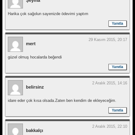
Şeyma
Harika çok sağolun sayenizde ödevimi yaptım
Yanıtla
29 Kasım 2015, 20:17
mert
güzel olmuş hocalarda beğendi
Yanıtla
2 Aralık 2015, 14:16
belirsinz
idare eder çok kısa olsada.Zaten ben kendim de ekleyeceğim.
Yanıtla
2 Aralık 2015, 22:10
bakkalçı