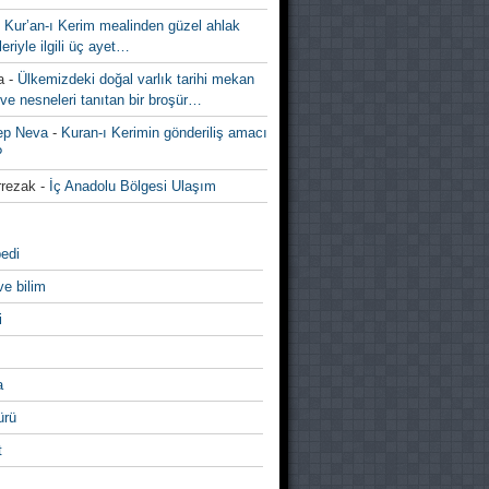
-
Kur’an-ı Kerim mealinden güzel ahlak
leriyle ilgili üç ayet…
a
-
Ülkemizdeki doğal varlık tarihi mekan
ve nesneleri tanıtan bir broşür…
ep Neva
-
Kuran-ı Kerimin gönderiliş amacı
?
rezak
-
İç Anadolu Bölgesi Ulaşım
edi
ve bilim
i
a
̈rü
t