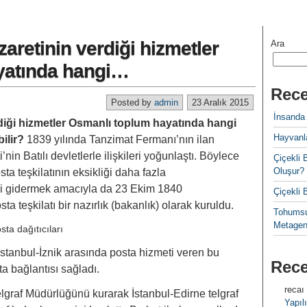
aretinin verdiği hizmetler
Ara
yatında hangi…
Rece
Posted by
admin
23 Aralık 2015
İnsanda
diği hizmetler Osmanlı toplum hayatında hangi
Hayvanla
bilir?
1839 yılında Tanzimat Fermanı’nın ilan
in Batılı devletlerle ilişkileri yoğunlaştı. Böylece
Çiçekl
Oluşur?
 teşkilatının eksikliği daha fazla
ği gidermek amacıyla da 23 Ekim 1840
Çiçekli
ta teşkilatı bir nazırlık (bakanlık) olarak kuruldu.
Tohumsu
Metagen
İstanbul-İznik arasında posta hizmeti veren bu
Rec
a bağlantısı sağladı.
recaı
af Müdürlüğünü kurarak İstanbul-Edirne telgraf
Yapılı