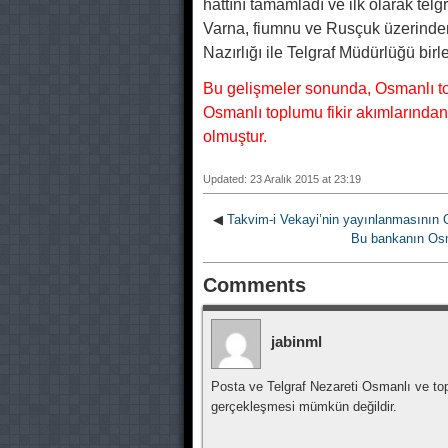
hattını tamamladı ve ilk olarak telgr
Varna, fiumnu ve Rusçuk üzerinden 
Nazırlığı ile Telgraf Müdürlüğü bir
Bu gelişmeler sonunda, Osmanlı top
Osmanlı toplumu fikir akımlarından v
olmuştur.
Updated: 23 Aralık 2015 at 23:19
◀
Takvim-i Vekayi’nin yayınlanmasının Os
Bu bankanın Osma
Comments
jabinml
Posta ve Telgraf Nezareti Osmanlı ve toplum
gerçekleşmesi mümkün değildir.