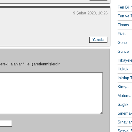
Fen Bili
9 Şubat 2020, 10:26
Fen ve T
Finans
Fizik
Yanıtla
Genel
Güncel
Hikayele
erekli alanlar
*
ile işaretlenmişlerdir
Hukuk
İnkılap 
Kimya
Matemat
Sağlık
Sinema-
Sınavlar
Sosyal B