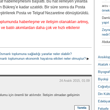
af haberleşmesini başlattı. Bu hat ilerleyen yıllarda
arzu
Bükreş’e kadar uzatıldı. Bir süre sonra da Posta
örnek
leştirilerek Posta ve Telgraf Nezaretine dönüştürüldü.
Daml
lumunda haberleşme ve iletişim olanakları artmış,
yapıt 
e batılı akımlardan daha çok ve hızlı etkilenir
Zeyn
nedir
Abdur
manlı toplumuna sağladığı yararlar neler olabilir?
Ansiklop
nlı toplumunun ekonomik hayatına etkileri neler olmuştur?
▶
Atatürk 
Biyograf
Biyoloji
24 Aralık 2015, 01:09
Coğrafy
Din Kültu
u için önemli bir atılımdır. İletişim olmadan gelişimin
Edebiya
Yanıtla
Felsefe