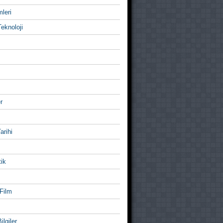
mleri
eknoloji
r
Tarihi
ik
Film
ilgiler