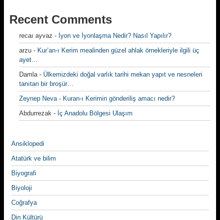
Recent Comments
recaı ayvaz
-
İyon ve İyonlaşma Nedir? Nasıl Yapılır?
arzu
-
Kur’an-ı Kerim mealinden güzel ahlak örnekleriyle ilgili üç
ayet…
Damla
-
Ülkemizdeki doğal varlık tarihi mekan yapıt ve nesneleri
tanıtan bir broşür…
Zeynep Neva
-
Kuran-ı Kerimin gönderiliş amacı nedir?
Abdurrezak
-
İç Anadolu Bölgesi Ulaşım
Ansiklopedi
Atatürk ve bilim
Biyografi
Biyoloji
Coğrafya
Din Kültürü