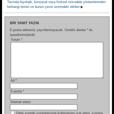
Tarımda biyolojik, kimyasal veya fiziksel mücadele yöntemlerinden
herhangi birinin ve bunun çevre üzerindeki etkileri
▶
BIR YANIT YAZIN
E-posta adresiniz yayınlanmayacak.
Gerekli alanlar
*
ile
işaretlenmişlerdir
Yorum
*
Ad
*
E-posta
*
İnternet sitesi
Daha sonraki yorumlarımda kullanılması için adım, e-posta