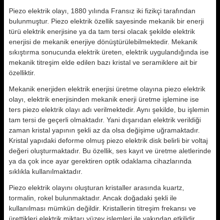
Piezo elektrik olayı, 1880 yılında Fransız iki fizikçi tarafından
bulunmuştur. Piezo elektrik özellik sayesinde mekanik bir enerji
türü elektrik enerjisine ya da tam tersi olacak şekilde elektrik
enerjisi de mekanik enerjiye dönüştürülebilmektedir. Mekanik
sıkıştırma sonucunda elektrik üreten, elektrik uygulandığında ise
mekanik titreşim elde edilen bazı kristal ve seramiklere ait bir
özelliktir.
Mekanik enerjiden elektrik enerjisi üretme olayına piezo elektrik
olayı, elektrik enerjisinden mekanik enerji üretme işlemine ise
ters piezo elektrik olayı adı verilmektedir. Aynı şekilde, bu işlemin
tam tersi de geçerli olmaktadır. Yani dışarıdan elektrik verildiği
zaman kristal yapının şekli az da olsa değişime uğramaktadır.
Kristal yapıdaki deforme olmuş piezo elektrik disk belirli bir voltaj
değeri oluşturmaktadır. Bu özellik, ses kayıt ve üretme aletlerinde
ya da çok ince ayar gerektiren optik odaklama cihazlarında
sıklıkla kullanılmaktadır.
Piezo elektrik olayını oluşturan kristaller arasında kuartz,
tormalin, rokel bulunmaktadır. Ancak doğadaki şekli ile
kullanılması mümkün değildir. Kristallerin titreşim frekansı ve
ürettikleri elektrik miktarı yüzey işlemleri ile yakından etkilidir.