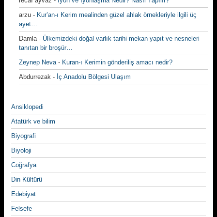
recaı ayvaz
-
İyon ve İyonlaşma Nedir? Nasıl Yapılır?
arzu
-
Kur’an-ı Kerim mealinden güzel ahlak örnekleriyle ilgili üç
ayet…
Damla
-
Ülkemizdeki doğal varlık tarihi mekan yapıt ve nesneleri
tanıtan bir broşür…
Zeynep Neva
-
Kuran-ı Kerimin gönderiliş amacı nedir?
Abdurrezak
-
İç Anadolu Bölgesi Ulaşım
Ansiklopedi
Atatürk ve bilim
Biyografi
Biyoloji
Coğrafya
Din Kültürü
Edebiyat
Felsefe