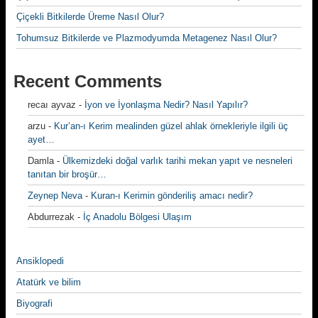
Çiçekli Bitkilerde Üreme Nasıl Olur?
Tohumsuz Bitkilerde ve Plazmodyumda Metagenez Nasıl Olur?
Recent Comments
recaı ayvaz
-
İyon ve İyonlaşma Nedir? Nasıl Yapılır?
arzu
-
Kur’an-ı Kerim mealinden güzel ahlak örnekleriyle ilgili üç
ayet…
Damla
-
Ülkemizdeki doğal varlık tarihi mekan yapıt ve nesneleri
tanıtan bir broşür…
Zeynep Neva
-
Kuran-ı Kerimin gönderiliş amacı nedir?
Abdurrezak
-
İç Anadolu Bölgesi Ulaşım
Ansiklopedi
Atatürk ve bilim
Biyografi