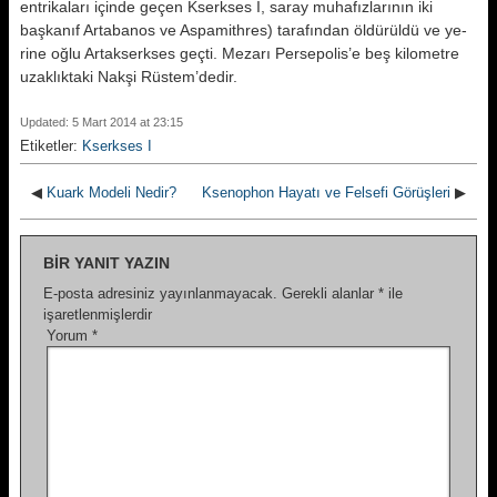
entrikaları için­de geçen Kserkses I, saray muhafız­larının iki
başkanıf Artabanos ve Aspamithres) tarafından öldürüldü ve ye­
rine oğlu Artakserkses geçti. Mezarı Persepolis’e beş kilometre
uzaklıkta­ki Nakşi Rüstem’dedir.
Updated: 5 Mart 2014 at 23:15
Etiketler:
Kserkses I
◀
Kuark Modeli Nedir?
Ksenophon Hayatı ve Felsefi Görüşleri
▶
BIR YANIT YAZIN
E-posta adresiniz yayınlanmayacak.
Gerekli alanlar
*
ile
işaretlenmişlerdir
Yorum
*