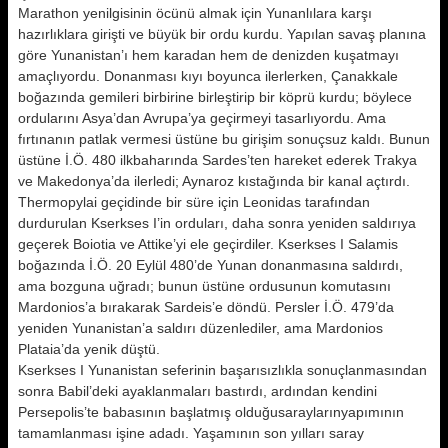
Marathon yenilgisinin öcünü almak için Yunanlılara karşı
hazırlıklara gi­rişti ve büyük bir ordu kurdu. Yapı­lan savaş planına
göre Yunanistan’ı hem karadan hem de denizden kuşat­mayı
amaçlıyordu. Donanması kıyı bo­yunca ilerlerken, Çanakkale
boğazın­da gemileri birbirine birleştirip bir köprü kurdu; böylece
ordularını As­ya’dan Avrupa’ya geçirmeyi tasarlı­yordu. Ama
fırtınanın patlak verme­si üstüne bu girişim sonuçsuz kaldı. Bunun
üstüne İ.Ö. 480 ilkbaharında Sardes’ten hareket ederek Trakya
ve Makedonya’da ilerledi; Aynaroz kıs­tağında bir kanal açtırdı.
Thermopylai geçidinde bir süre için Leonidas tarafından
durdurulan Kserkses I’in orduları, daha sonra ye­niden saldırıya
geçerek Boiotia ve Attike’yi ele geçirdiler. Kserkses I Salamis
boğazında İ.Ö. 20 Eylül 480’de Yunan donanmasına saldırdı,
ama bozguna uğradı; bunun üstüne ordusunun komutasını
Mardonios’a bırakarak Sardeis’e döndü. Persler İ.Ö. 479’da
yeniden Yunanistan’a sal­dırı düzenlediler, ama Mardonios
Plataia’da yenik düştü.
Kserkses I Yunanistan seferinin başa­rısızlıkla sonuçlanmasından
sonra Babil’deki ayaklanmaları bastırdı, ardın­dan kendini
Persepolis’te babasının başlatmış olduğusaraylarınyapımının
tamamlanması işine adadı. Yaşamı­nın son yılları saray