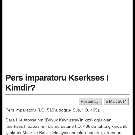
Pers imparatoru Kserkses I
Kimdir?
Posted by
5 Mart 2014
Pers imparatoru (İ.Ö. 519’a doğru- Sus, İ.Ö. 465).
Dara I ile Atossa’nm (Büyük Keyhüsrev’in kızı) oğlu olan
Kserkses I, ba­basının ölümü üstüne İ.Ö. 486’da tah­ta çıkınca ilk
iş olarak Mısır ve Babil’ deki ayaklanmaları bastırdı, ardından