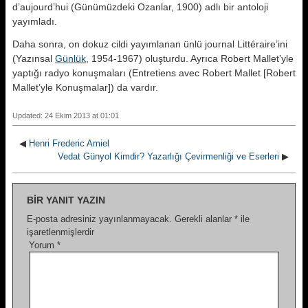
d’aujourd’hui (Günümüzdeki Ozanlar, 1900) adlı bir antoloji
yayımladı.
Daha sonra, on dokuz cildi yayımlanan ünlü journal Littéraire’ini
(Yazınsal
Günlük
, 1954-1967) oluşturdu. Ayrıca Robert Mallet’yle
yaptığı radyo konuşmaları (Entretiens avec Robert Mallet [Robert
Mallet’yle Konuşmalar]) da vardır.
Updated: 24 Ekim 2013 at 01:01
◀
Henri Frederic Amiel
Vedat Günyol Kimdir? Yazarlığı Çevirmenliği ve Eserleri
▶
BIR YANIT YAZIN
E-posta adresiniz yayınlanmayacak.
Gerekli alanlar
*
ile
işaretlenmişlerdir
Yorum
*