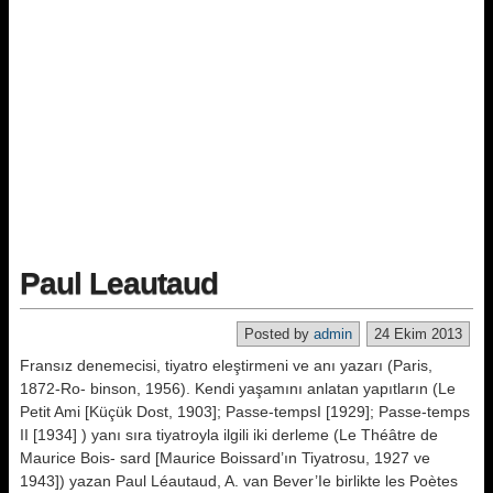
Paul Leautaud
Posted by
admin
24 Ekim 2013
Fransız denemecisi, tiyatro eleştirmeni ve anı yazarı (Paris,
1872-Ro- binson, 1956). Kendi yaşamını anlatan yapıtların (Le
Petit Ami [Küçük Dost, 1903]; Passe-tempsI [1929]; Passe-temps
II [1934] ) yanı sıra tiyatroyla ilgili iki derleme (Le Théâtre de
Maurice Bois- sard [Maurice Boissard’ın Tiyatrosu, 1927 ve
1943]) yazan Paul Léautaud, A. van Bever’Ie birlikte les Poètes