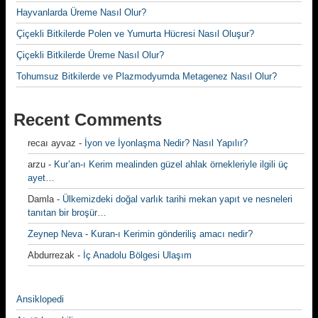
Hayvanlarda Üreme Nasıl Olur?
Çiçekli Bitkilerde Polen ve Yumurta Hücresi Nasıl Oluşur?
Çiçekli Bitkilerde Üreme Nasıl Olur?
Tohumsuz Bitkilerde ve Plazmodyumda Metagenez Nasıl Olur?
Recent Comments
recaı ayvaz
-
İyon ve İyonlaşma Nedir? Nasıl Yapılır?
arzu
-
Kur’an-ı Kerim mealinden güzel ahlak örnekleriyle ilgili üç
ayet…
Damla
-
Ülkemizdeki doğal varlık tarihi mekan yapıt ve nesneleri
tanıtan bir broşür…
Zeynep Neva
-
Kuran-ı Kerimin gönderiliş amacı nedir?
Abdurrezak
-
İç Anadolu Bölgesi Ulaşım
Ansiklopedi