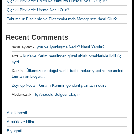
Çiçekli Bitkilerde Polen ve Yumurta Hücresi Nasıl Oluşur?
Çiçekli Bitkilerde Üreme Nasıl Olur?
Tohumsuz Bitkilerde ve Plazmodyumda Metagenez Nasıl Olur?
Recent Comments
recaı ayvaz
-
İyon ve İyonlaşma Nedir? Nasıl Yapılır?
arzu
-
Kur’an-ı Kerim mealinden güzel ahlak örnekleriyle ilgili üç
ayet…
Damla
-
Ülkemizdeki doğal varlık tarihi mekan yapıt ve nesneleri
tanıtan bir broşür…
Zeynep Neva
-
Kuran-ı Kerimin gönderiliş amacı nedir?
Abdurrezak
-
İç Anadolu Bölgesi Ulaşım
Ansiklopedi
Atatürk ve bilim
Biyografi