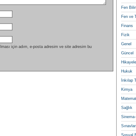
Fen Bili
Fen ve T
Finans
Fizik
Genel
lması için adım, e-posta adresim ve site adresim bu
Güncel
Hikayele
Hukuk
İnkılap 
Kimya
Matemat
Sağlık
Sinema-
Sınavlar
Sosyal B