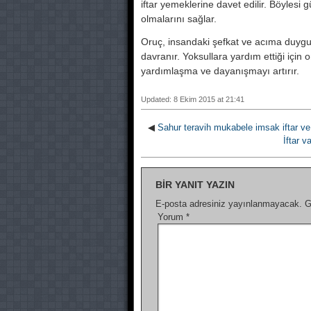
iftar yemeklerine davet edilir. Böylesi g
olmalarını sağlar.
Oruç, insandaki şefkat ve acıma duygular
davranır. Yoksullara yardım ettiği için o
yardımlaşma ve dayanışmayı artırır.
Updated: 8 Ekim 2015 at 21:41
◀
Sahur teravih mukabele imsak iftar ve fi
İftar 
BIR YANIT YAZIN
E-posta adresiniz yayınlanmayacak.
G
Yorum
*