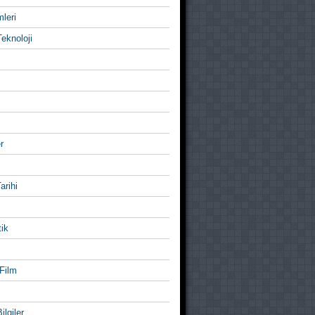
mleri
eknoloji
r
Tarihi
ik
Film
ilgiler