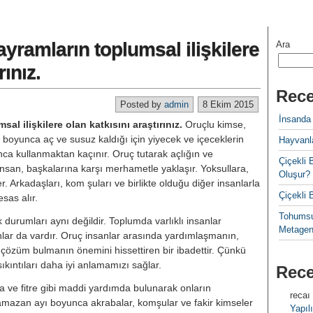
yramların toplumsal ilişkilere
Ara
rınız.
Rece
Posted by
admin
8 Ekim 2015
İnsanda
l ilişkilere olan katkısını araştırınız.
Oruçlu kimse,
 boyunca aç ve susuz kaldığı için yiyecek ve içeceklerin
Hayvanla
ca kullanmaktan kaçınır. Oruç tutarak açlığın ve
Çiçekl
 insan, başkalarına karşı merhametle yaklaşır. Yoksullara,
Oluşur?
Arkadaşları, kom şuları ve birlikte olduğu diğer insanlarla
Çiçekli
esas alır.
Tohumsu
durumları aynı değildir. Toplumda varlıklı insanlar
Metagen
anlar da vardır. Oruç insanlar arasında yardımlaşmanın,
özüm bulmanın önemini hissettiren bir ibadettir. Çünkü
 sıkıntıları daha iyi anlamamızı sağlar.
Rec
ka ve fitre gibi maddi yardımda bulunarak onların
recaı
Ramazan ayı boyunca akrabalar, komşular ve fakir kimseler
Yapılı