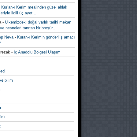
-
Kur’an-ı Kerim mealinden güzel ahlak
leriyle ilgili üç ayet…
a
-
Ülkemizdeki doğal varlık tarihi mekan
ve nesneleri tanıtan bir broşür…
ep Neva
-
Kuran-ı Kerimin gönderiliş amacı
?
rezak
-
İç Anadolu Bölgesi Ulaşım
edi
ve bilim
i
a
̈rü
t