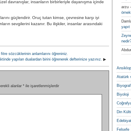
üzel davranışlar, insanların birbirleriyle dayanışma içinde
arzu
örnek
ını güçlendirir. Oruç tutan kimse, çevresine karşı iyi
Daml
nların sevgilerini kazanır. Bu ilişkiler, insanlar arasındaki
yapıt 
Zeyn
nedir
Abdur
tre sözcüklerinin anlamlarını öğreniniz.
vaktinde yapılan dualardan birini öğrenerek defterinize yazınız.
▶
Ansiklop
Atatürk 
Biyograf
erekli alanlar
*
ile işaretlenmişlerdir
Biyoloji
Coğrafy
Din Kültu
Edebiya
Felsefe