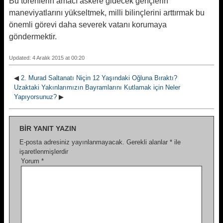
Bu törenlerin amacı askere gidecek gençlerin
maneviyatlarını yükseltmek, milli bilinçlerini arttırmak bu
önemli görevi daha severek vatanı korumaya
göndermektir.
Updated: 4 Aralık 2015 at 00:20
◀
2. Murad Saltanatı Niçin 12 Yaşındaki Oğluna Bıraktı?
Uzaktaki Yakınlarımızın Bayramlarını Kutlamak için Neler
Yapıyorsunuz?
▶
BIR YANIT YAZIN
E-posta adresiniz yayınlanmayacak.
Gerekli alanlar
*
ile
işaretlenmişlerdir
Yorum
*