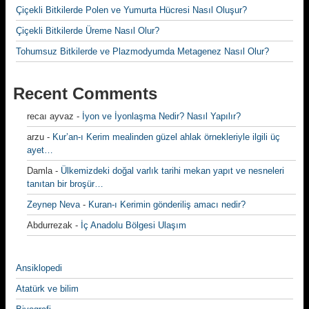
Çiçekli Bitkilerde Polen ve Yumurta Hücresi Nasıl Oluşur?
Çiçekli Bitkilerde Üreme Nasıl Olur?
Tohumsuz Bitkilerde ve Plazmodyumda Metagenez Nasıl Olur?
Recent Comments
recaı ayvaz
-
İyon ve İyonlaşma Nedir? Nasıl Yapılır?
arzu
-
Kur’an-ı Kerim mealinden güzel ahlak örnekleriyle ilgili üç
ayet…
Damla
-
Ülkemizdeki doğal varlık tarihi mekan yapıt ve nesneleri
tanıtan bir broşür…
Zeynep Neva
-
Kuran-ı Kerimin gönderiliş amacı nedir?
Abdurrezak
-
İç Anadolu Bölgesi Ulaşım
Ansiklopedi
Atatürk ve bilim