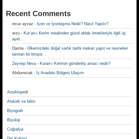
Recent Comments
recaı ayvaz
-
İyon ve İyonlaşma Nedir? Nasıl Yapılır?
arzu
-
Kur’an-ı Kerim mealinden güzel ahlak örnekleriyle ilgili üç
ayet…
Damla
-
Ülkemizdeki doğal varlık tarihi mekan yapıt ve nesneleri
tanıtan bir broşür…
Zeynep Neva
-
Kuran-ı Kerimin gönderiliş amacı nedir?
Abdurrezak
-
İç Anadolu Bölgesi Ulaşım
Ansiklopedi
Atatürk ve bilim
Biyografi
Biyoloji
Coğrafya
Din Kültürü