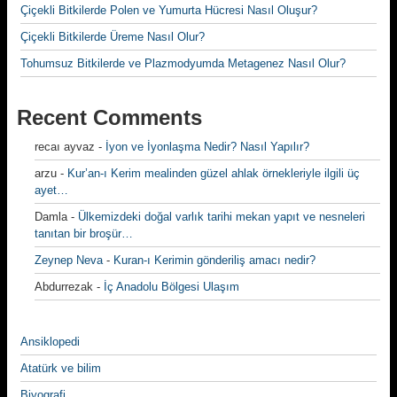
Çiçekli Bitkilerde Polen ve Yumurta Hücresi Nasıl Oluşur?
Çiçekli Bitkilerde Üreme Nasıl Olur?
Tohumsuz Bitkilerde ve Plazmodyumda Metagenez Nasıl Olur?
Recent Comments
recaı ayvaz
-
İyon ve İyonlaşma Nedir? Nasıl Yapılır?
arzu
-
Kur’an-ı Kerim mealinden güzel ahlak örnekleriyle ilgili üç
ayet…
Damla
-
Ülkemizdeki doğal varlık tarihi mekan yapıt ve nesneleri
tanıtan bir broşür…
Zeynep Neva
-
Kuran-ı Kerimin gönderiliş amacı nedir?
Abdurrezak
-
İç Anadolu Bölgesi Ulaşım
Ansiklopedi
Atatürk ve bilim
Biyografi