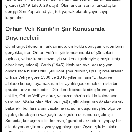
çıkardı (1949-1950; 28 sayı). Ölümünden sonra, arkadaşları
dergiyi Son Yaprak adıyla, tek yaprak olarak yayımlayıp
kapattılar.
Orhan Veli Kanık’ın Şiir Konusunda
Düşünceleri
Cumhuriyet dönemi Türk şiirinde, en köklü dönüşümlerden birini
gerçekleş­tiren Orhan Veli’nin şiir konusunda­ki düşünceleri
topluca, yalnız kendi imzasıyla ve kendi şiirleriyle genişle­tilmiş
olarak yayımladığı Garip (1945) kitabının aynı adı taşıyan
önsözünde bulunabilir. Şiiri konuşma dilinin ya­pısı içinde arayan
Orhan Veli’ye gö­re 1930 ve 1940 yıllarının şiiri “… ta­bii ve
alelade konuşmaya nazaran bir ayrılık göstermekte, nisbi bir
garabet arz etmektedir”. Dilin kendi içindeki şiiri göremeyen
eskiler, Orhan Veli’ ye göre, yalnızca sözün akılda kalmasına
yardımcı öğeler olan ölçü ve uya­ğa, şiiri oluşturan öğeler olarak
baka­rak, bunlarsız şiir yazılamayacağını düşünmüşler, ölçü ve
uyak giderek şi­irin vazgeçilmez öğeleri durumuna gelmiştir.
Sonuçta, konuşma dilinden ayrı, “garabet arz eden”, yapay bir
dile dayanan şiir anlayışı yaygınlaş­mıştır. Oysa “şiirde takdir