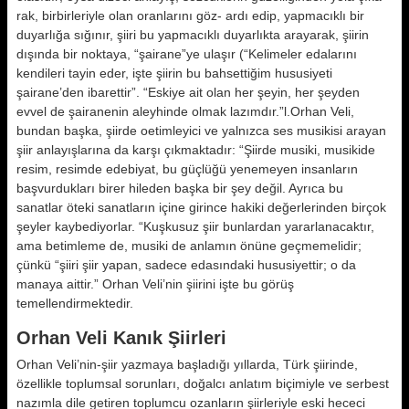
rak, birbirleriyle olan oranlarını göz- ardı edip, yapmacıklı bir
duyarlığa sı­ğınır, şiiri bu yapmacıklı duyarlıkta arayarak, şiirin
dışında bir noktaya, “şairane”ye ulaşır (“Kelimeler edala­rını
kendileri tayin eder, işte şiirin bu bahsettiğim hususiyeti
şairane’den ibarettir”. “Eskiye ait olan her şeyin, her şeyden
evvel de şairanenin aley­hinde olmak lazımdır.”l.Orhan Veli,
bundan başka, şiirde oetimleyici ve yalnızca ses musikisi arayan
şiir an­layışlarına da karşı çıkmaktadır: “Şi­irde musiki, musikide
resim, resimde edebiyat, bu güçlüğü yenemeyen insan­ların
başvurdukları birer hileden baş­ka bir şey değil. Ayrıca bu
sanatlar öteki sanatların içine girince hakiki değerlerinden birçok
şeyler kaybedi­yorlar. “Kuşkusuz şiir bunlardan ya­rarlanacaktır,
ama betimleme de, mu­siki de anlamın önüne geçmemelidir;
çünkü “şiiri şiir yapan, sadece eda­sındaki hususiyettir; o da
manaya ait­tir.” Orhan Veli’nin şiirini işte bu gö­rüş
temellendirmektedir.
Orhan Veli Kanık Şiirleri
Orhan Veli’nin-şiir yazmaya başladı­ğı yıllarda, Türk şiirinde,
özellikle top­lumsal sorunları, doğalcı anlatım bi­çimiyle ve serbest
nazımla dile geti­ren toplumcu ozanların şiirleriyle es­ki hececi