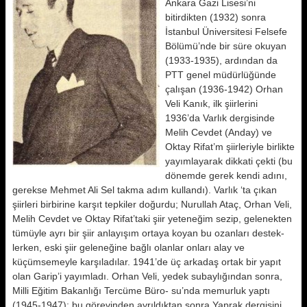
Ankara Gazi Lisesi’ni
bitirdikten (1932) sonra
İstanbul Üniversitesi Fel­sefe
Bölümü’nde bir süre okuyan
(1933-1935), ardından da
PTT genel müdürlüğünde
çalışan (1936-1942) Orhan
Veli Kanık, ilk şiirlerini
1936’da Varlık dergisinde
Melih Cev­det (Anday) ve
Oktay Rifat’m şiirleriy­le birlikte
yayımlayarak dikkati çekti (bu
dönemde gerek kendi adını,
gerek­se Mehmet Ali Sel takma adım kullan­dı). Varlık ‘ta çıkan
şiirleri birbirine karşıt tepkiler doğurdu; Nurullah Ataç, Orhan Veli,
Melih Cevdet ve Ok­tay Rifat’taki şiir yeteneğim sezip, ge­lenekten
tümüyle ayrı bir şiir anlayı­şım ortaya koyan bu ozanları destek­
lerken, eski şiir geleneğine bağlı olan­lar onları alay ve
küçümsemeyle kar­şıladılar. 1941’de üç arkadaş ortak bir yapıt
olan Garip’i yayımladı. Or­han Veli, yedek subaylığından sonra,
Milli Eğitim Bakanlığı Tercüme Büro- su’nda memurluk yaptı
(1945-1947); bu görevinden ayrıldıktan sonra Yap­rak dergisini