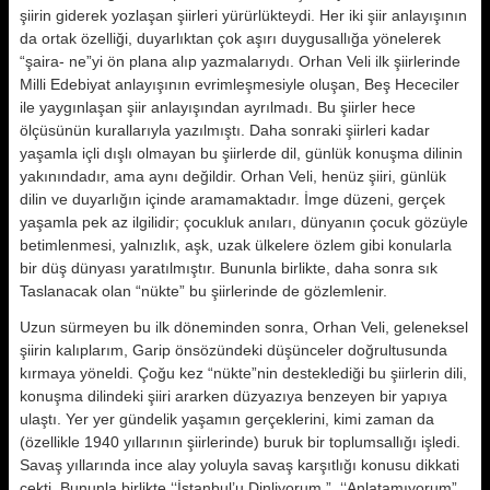
şiirin giderek yozlaşan şiir­leri yürürlükteydi. Her iki şiir anlayı­şının
da ortak özelliği, duyarlıktan çok aşırı duygusallığa yönelerek
“şaira- ne”yi ön plana alıp yazmalarıydı. Orhan Veli ilk şiirlerinde
Milli Edebi­yat anlayışının evrimleşmesiyle olu­şan, Beş Hececiler
ile yaygınlaşan şi­ir anlayışından ayrılmadı. Bu şiir­ler hece
ölçüsünün kurallarıyla yazılmıştı. Daha sonraki şiirleri ka­dar
yaşamla içli dışlı olmayan bu şi­irlerde dil, günlük konuşma dilinin
ya­kınındadır, ama aynı değildir. Orhan Veli, henüz şiiri, günlük
dilin ve du­yarlığın içinde aramamaktadır. İmge düzeni, gerçek
yaşamla pek az ilgili­dir; çocukluk anıları, dünyanın çocuk gözüyle
betimlenmesi, yalnızlık, aşk, uzak ülkelere özlem gibi konularla
bir düş dünyası yaratılmıştır. Bununla birlikte, daha sonra sık
Taslanacak olan “nükte” bu şiirlerinde de gözlem­lenir.
Uzun sürmeyen bu ilk döneminden sonra, Orhan Veli, geleneksel
şiirin kalıplarım, Garip önsözündeki düşün­celer doğrultusunda
kırmaya yöneldi. Çoğu kez “nükte”nin desteklediği bu şiirlerin dili,
konuşma dilindeki şiiri ararken düzyazıya benzeyen bir yapı­ya
ulaştı. Yer yer gündelik yaşamın gerçeklerini, kimi zaman da
(özellikle 1940 yıllarının şiirlerinde) buruk bir toplumsallığı işledi.
Savaş yıllarında ince alay yoluyla savaş karşıtlığı ko­nusu dikkati
çekti. Bununla birlikte ‘‘İstanbul’u Dinliyorum ”, ‘‘Anlatamıyorum”