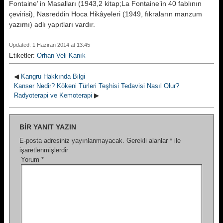
Fontaine’ in Masalları (1943,2 kitap;La Fontaine’in 40 fablının
çevirisi), Nasreddin Hoca Hikâyeleri (1949, fıkraların manzum
yazımı) adlı yapıtları var­dır.
Updated: 1 Haziran 2014 at 13:45
Etiketler:
Orhan Veli Kanık
◀
Kangru Hakkında Bilgi
Kanser Nedir? Kökeni Türleri Teşhisi Tedavisi Nasıl Olur?
Radyoterapi ve Kemoterapi
▶
BIR YANIT YAZIN
E-posta adresiniz yayınlanmayacak.
Gerekli alanlar
*
ile
işaretlenmişlerdir
Yorum
*