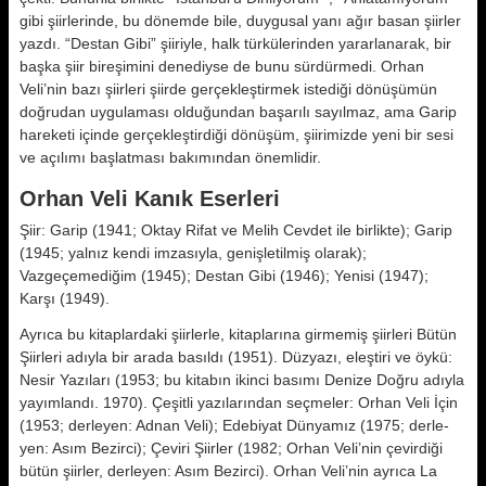
gibi şiirlerinde, bu dönemde bile, duygusal yanı ağır basan şiirler
yazdı. “Destan Gibi” şiiriyle, halk türkülerinden yararlanarak, bir
baş­ka şiir bireşimini denediyse de bunu sürdürmedi. Orhan
Veli’nin bazı şiirleri şiirde ger­çekleştirmek istediği dönüşümün
doğ­rudan uygulaması olduğundan başa­rılı sayılmaz, ama Garip
hareketi için­de gerçekleştirdiği dönüşüm, şiirimiz­de yeni bir sesi
ve açılımı başlatması bakımından önemlidir.
Orhan Veli Kanık Eserleri
Şiir: Garip (1941; Oktay Rifat ve Me­lih Cevdet ile birlikte); Garip
(1945; yalnız kendi imzasıyla, genişletilmiş olarak);
Vazgeçemediğim (1945); Des­tan Gibi (1946); Yenisi (1947);
Karşı (1949).
Ayrıca bu kitaplardaki şiirlerle, ki­taplarına girmemiş şiirleri Bütün
Şi­irleri adıyla bir arada basıldı (1951). Düzyazı, eleştiri ve öykü:
Nesir Yazıları (1953; bu kitabın ikinci basımı De­nize Doğru adıyla
yayımlandı. 1970). Çeşitli yazılarından seçmeler: Orhan Veli İçin
(1953; derleyen: Adnan Ve­li); Edebiyat Dünyamız (1975; derle­
yen: Asım Bezirci); Çeviri Şiirler (1982; Orhan Veli’nin çevirdiği
bütün şiirler, derleyen: Asım Bezirci). Orhan Veli’nin ayrıca La