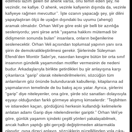
edilmesi la­zım gelen bir ahenk varsa, onu temin eden şey, ne
vezindir, ne kafiye. O ahenk, vezinle kafiyenin dışında da, vezinle
kafiyeye rağmen mevcuttur’’. İşte ozanın yapacağı şey, şiir dilini
ya­paylaştıran ölçü ile uyağın dışındaki bu uyumu (ahengi)
aramak olmalıdır. Orhan Veli’ye göre eski şiir belli bir azınlığa
sesleniyordu; yeni şiirse ar­tık “yaşama hakkını mütemadi bir
didişmenin sonunda bulan” insanlara, onların beğenilerine
seslenecektir. Orhan Veli açısından toplumsal yapı­nın yanı sıra
şiirin de demokratikleş­tirilmesi gerekir. Şiirlerinde Süley­man
Efendi’den Montör Sabri’ye, na­sırdan kevgire bütün bir orta sınıf
in­sanının gündelik yaşamından motifler vermesinin de nedeni
budur. Arka­daşlarıyla birlikte getirdikleri bu şiir anlayışına karşı
çıkanlarca “garip” olarak nitelendirilmelerini, sözcüğün tüm
anlamlarım göz önünde bulundurarak kabullenip, kitaplarına ad
yap­malarının temelinde de bu bakış açı­sı yatar. Ayrıca, şiirlerini
“garip” di­ye niteleyenler, ona göre, şiirde söz sanatları dolayısıyla
eşyayı olduğun­dan farklı görmeye alışmış kimseler­dir: “Teşbihten
ve istiareden kaçan, gördüğünü herkesin kullandığı kelime­lerle
anlatan adamı Garip diye nite­lendirenler gariptir.” Orhan Veli’ye
göre, günlük yaşamm içindeki çeşitli yönleri yakalayabilmek,
ancak halkın yaptığı gibi gerçeği değiştirmeden ak­tarmakla
olasıdır; oysa dizeci anlayış, sözcüklerin güzelliğinden yola çıka­