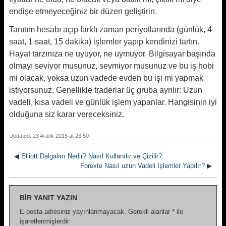
endişe etmeyeceğiniz bir düzen geliştirin.
Tanıtım hesabı açıp farklı zaman periyotlarında (günlük, 4
saat, 1 saat, 15 dakika) işlemler yapıp kendinizi tartın.
Hayat tarzınıza ne uyuyor, ne uymuyor. Bilgisayar başında
olmayı seviyor musunuz, sevmiyor musunuz ve bu iş hobi
mi olacak, yoksa uzun vadede evden bu işi mi yapmak
istiyorsunuz. Genellikle traderlar üç gruba ayrılır: Uzun
vadeli, kısa vadeli ve günlük işlem yapanlar. Hangisinin iyi
olduğuna siz karar vereceksiniz.
Updated: 23 Aralık 2015 at 23:50
◀
Elliott Dalgaları Nedir? Nasıl Kullanılır ve Çizilir?
Forexte Nasıl uzun Vadeli İşlemler Yapılır?
▶
BIR YANIT YAZIN
E-posta adresiniz yayınlanmayacak.
Gerekli alanlar
*
ile
işaretlenmişlerdir