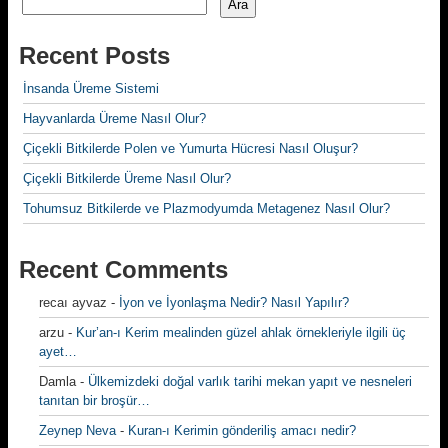
Ara
Recent Posts
İnsanda Üreme Sistemi
Hayvanlarda Üreme Nasıl Olur?
Çiçekli Bitkilerde Polen ve Yumurta Hücresi Nasıl Oluşur?
Çiçekli Bitkilerde Üreme Nasıl Olur?
Tohumsuz Bitkilerde ve Plazmodyumda Metagenez Nasıl Olur?
Recent Comments
recaı ayvaz
-
İyon ve İyonlaşma Nedir? Nasıl Yapılır?
arzu
-
Kur’an-ı Kerim mealinden güzel ahlak örnekleriyle ilgili üç
ayet…
Damla
-
Ülkemizdeki doğal varlık tarihi mekan yapıt ve nesneleri
tanıtan bir broşür…
Zeynep Neva
-
Kuran-ı Kerimin gönderiliş amacı nedir?