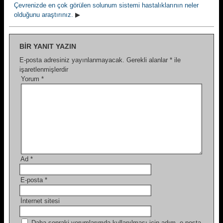
Çevrenizde en çok görülen solunum sistemi hastalıklarının neler
olduğunu araştırınız.
▶
BIR YANIT YAZIN
E-posta adresiniz yayınlanmayacak.
Gerekli alanlar
*
ile
işaretlenmişlerdir
Yorum
*
Ad
*
E-posta
*
İnternet sitesi
Daha sonraki yorumlarımda kullanılması için adım, e-posta