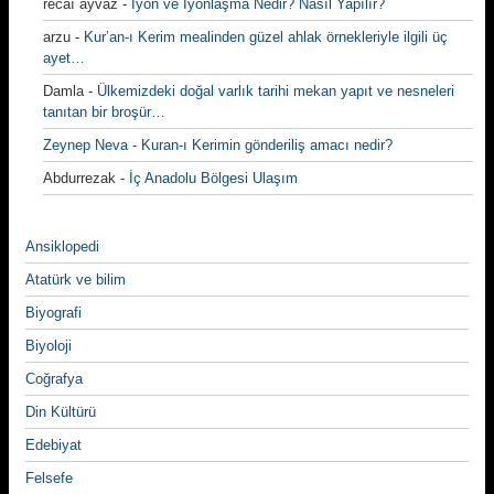
recaı ayvaz
-
İyon ve İyonlaşma Nedir? Nasıl Yapılır?
arzu
-
Kur’an-ı Kerim mealinden güzel ahlak örnekleriyle ilgili üç
ayet…
Damla
-
Ülkemizdeki doğal varlık tarihi mekan yapıt ve nesneleri
tanıtan bir broşür…
Zeynep Neva
-
Kuran-ı Kerimin gönderiliş amacı nedir?
Abdurrezak
-
İç Anadolu Bölgesi Ulaşım
Ansiklopedi
Atatürk ve bilim
Biyografi
Biyoloji
Coğrafya
Din Kültürü
Edebiyat
Felsefe