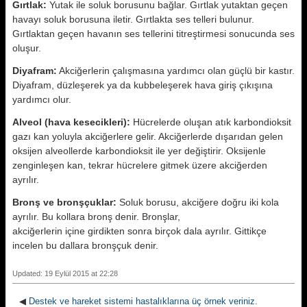
Gırtlak:
Yutak ile soluk borusunu bağlar. Gırtlak yutaktan geçen
havayı soluk borusuna iletir. Gırtlakta ses telleri bulunur.
Gırtlaktan geçen havanın ses tellerini titreştirmesi sonucunda ses
oluşur.
Diyafram:
Akciğerlerin çalışmasına yardımcı olan güçlü bir kastır.
Diyafram, düzleşerek ya da kubbeleşerek hava giriş çıkışına
yardımcı olur.
Alveol (hava kesecikleri):
Hücrelerde oluşan atık karbondioksit
gazı kan yoluyla akciğerlere gelir. Akciğerlerde dışarıdan gelen
oksijen alveollerde karbondioksit ile yer değiştirir. Oksijenle
zenginleşen kan, tekrar hücrelere gitmek üzere akciğerden
ayrılır.
Bronş ve bronşçuklar:
Soluk borusu, akciğere doğru iki kola
ayrılır. Bu kollara bronş denir. Bronşlar,
akciğerlerin içine girdikten sonra birçok dala ayrılır. Gittikçe
incelen bu dallara bronşçuk denir.
Updated: 19 Eylül 2015 at 22:28
◀
Destek ve hareket sistemi hastalıklarına üç örnek veriniz.