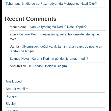
Tohumsuz Bitkilerde ve Plazmodyumda Metagenez Nasıl Olur?
Recent Comments
recaı ayvaz
-
İyon ve İyonlaşma Nedir? Nasıl Yapılır?
arzu
-
Kur’an-ı Kerim mealinden güzel ahlak örnekleriyle ilgili üç
ayet…
Damla
-
Ülkemizdeki doğal varlık tarihi mekan yapıt ve nesneleri
tanıtan bir broşür…
Zeynep Neva
-
Kuran-ı Kerimin gönderiliş amacı nedir?
Abdurrezak
-
İç Anadolu Bölgesi Ulaşım
Ansiklopedi
Atatürk ve bilim
Biyografi
Biyoloji