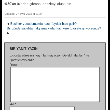
%30’un üzerine çıkması obeziteyi oluşturur.
Updated: 27 Eylül 2015 at 21:34
◀
Besinler vücudumuzda nasıl faydalı hale gelir?
Bir günde sabahtan akşama kadar kaç kere tuvalete giriyorsunuz?
▶
BIR YANIT YAZIN
E-posta adresiniz yayınlanmayacak.
Gerekli alanlar
*
ile
işaretlenmişlerdir
Yorum
*
Ad
*