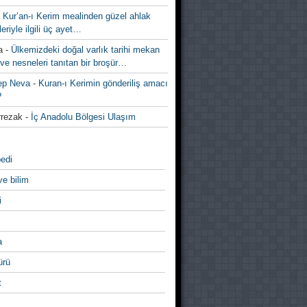
-
Kur’an-ı Kerim mealinden güzel ahlak
leriyle ilgili üç ayet…
a
-
Ülkemizdeki doğal varlık tarihi mekan
ve nesneleri tanıtan bir broşür…
ep Neva
-
Kuran-ı Kerimin gönderiliş amacı
?
rezak
-
İç Anadolu Bölgesi Ulaşım
edi
ve bilim
i
a
̈rü
t