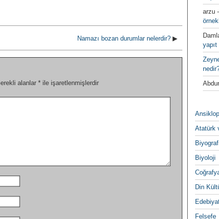
arzu
örnek
Daml
Namazı bozan durumlar nelerdir?
▶
yapıt 
Zeyn
nedir
erekli alanlar
*
ile işaretlenmişlerdir
Abdur
Ansiklop
Atatürk 
Biyograf
Biyoloji
Coğrafy
Din Kültu
Edebiya
Felsefe