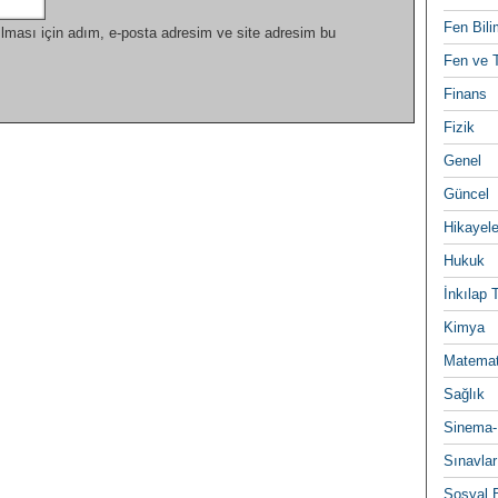
Fen Bili
lması için adım, e-posta adresim ve site adresim bu
Fen ve T
Finans
Fizik
Genel
Güncel
Hikayele
Hukuk
İnkılap 
Kimya
Matemat
Sağlık
Sinema-
Sınavlar
Sosyal B