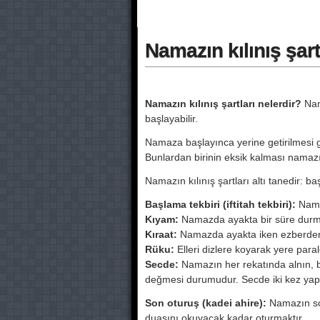
Namazın kılınış şar
Namazın kılınış şartları nelerdir?
Nama
başlayabilir.
Namaza başlayınca yerine getirilmesi ger
Bunlardan birinin eksik kalması namazı
Namazın kılınış şartları altı tanedir: b
Başlama tekbiri (iftitah tekbiri):
Nama
Kıyam:
Namazda ayakta bir süre durm
Kıraat:
Namazda ayakta iken ezberden 
Rüku:
Elleri dizlere koyarak yere paralel
Secde:
Namazın her rekatında alnın, bu
değmesi durumudur. Secde iki kez yapılı
Son oturuş (kadei ahire):
Namazın son
duasını okuyacak kadar oturmaktır.