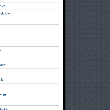
mleri
eknoloji
r
Tarihi
ik
Film
ilgiler