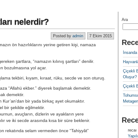
tları nelerdir?
Ara
Posted by
admin
7 Ekim 2015
Rece
zın ön hazırlıklarını yerine getiren kişi, namaza
İnsanda
eken şartlara, “namazın kılınış şartları” denilir.
Hayvanla
n bozulmasına yol açar.
Çiçekl
Oluşur?
aşlama tekbiri, kıyam, kıraat, rüku, secde ve son oturuş.
Çiçekli
za “Allahü ekber.” diyerek başlamak demektir.
ak demektir.
Tohumsu
Kur’an’dan bir yada birkaç ayet okumaktır.
Metagen
 bir şekilde eğilmektir.
rnun, avuçların, dizlerin ve ayakların yere
Rec
r ve iki secde arasında kısa bir süre beklenir.
recaı
 rekatında selam vermeden önce “Tahiyyât”
Yapılı