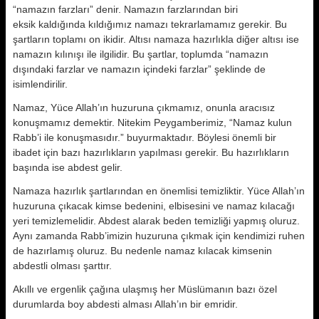
“namazın farzları” denir. Namazın farzlarından biri
eksik kaldığında kıldığımız namazı tekrarlamamız gerekir. Bu
şartların toplamı on ikidir. Altısı namaza hazırlıkla diğer altısı ise
namazın kılınışı ile ilgilidir. Bu şartlar, toplumda “namazın
dışındaki farzlar ve namazın içindeki farzlar” şeklinde de
isimlendirilir.
Namaz, Yüce Allah’ın huzuruna çıkmamız, onunla aracısız
konuşmamız demektir. Nitekim Peygamberimiz, “Namaz kulun
Rabb’i ile konuşmasıdır.” buyurmaktadır. Böylesi önemli bir
ibadet için bazı hazırlıkların yapılması gerekir. Bu hazırlıkların
başında ise abdest gelir.
Namaza hazırlık şartlarından en önemlisi temizliktir. Yüce Allah’ın
huzuruna çıkacak kimse bedenini, elbisesini ve namaz kılacağı
yeri temizlemelidir. Abdest alarak beden temizliği yapmış oluruz.
Aynı zamanda Rabb’imizin huzuruna çıkmak için kendimizi ruhen
de hazırlamış oluruz. Bu nedenle namaz kılacak kimsenin
abdestli olması şarttır.
Akıllı ve ergenlik çağına ulaşmış her Müslümanın bazı özel
durumlarda boy abdesti alması Allah’ın bir emridir.