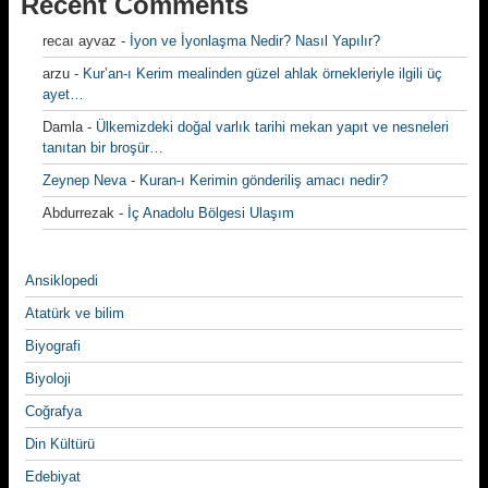
Recent Comments
recaı ayvaz
-
İyon ve İyonlaşma Nedir? Nasıl Yapılır?
arzu
-
Kur’an-ı Kerim mealinden güzel ahlak örnekleriyle ilgili üç
ayet…
Damla
-
Ülkemizdeki doğal varlık tarihi mekan yapıt ve nesneleri
tanıtan bir broşür…
Zeynep Neva
-
Kuran-ı Kerimin gönderiliş amacı nedir?
Abdurrezak
-
İç Anadolu Bölgesi Ulaşım
Ansiklopedi
Atatürk ve bilim
Biyografi
Biyoloji
Coğrafya
Din Kültürü
Edebiyat