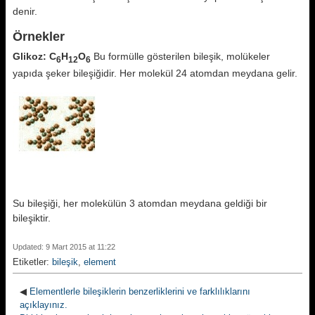
denir.
Örnekler
Glikoz: C
H
O
Bu formülle gösterilen bileşik, molükeler
6
12
6
yapıda şeker bileşiğidir. Her molekül 24 atomdan meydana gelir.
Su bileşiği, her molekülün 3 atomdan meydana geldiği bir
bileşiktir.
Updated: 9 Mart 2015 at 11:22
Etiketler:
bileşik
,
element
◀
Elementlerle bileşiklerin benzerliklerini ve farklılıklarını
açıklayınız.