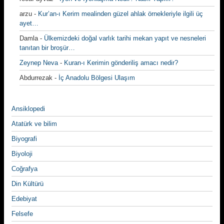
arzu
-
Kur’an-ı Kerim mealinden güzel ahlak örnekleriyle ilgili üç
ayet…
Damla
-
Ülkemizdeki doğal varlık tarihi mekan yapıt ve nesneleri
tanıtan bir broşür…
Zeynep Neva
-
Kuran-ı Kerimin gönderiliş amacı nedir?
Abdurrezak
-
İç Anadolu Bölgesi Ulaşım
Ansiklopedi
Atatürk ve bilim
Biyografi
Biyoloji
Coğrafya
Din Kültürü
Edebiyat
Felsefe