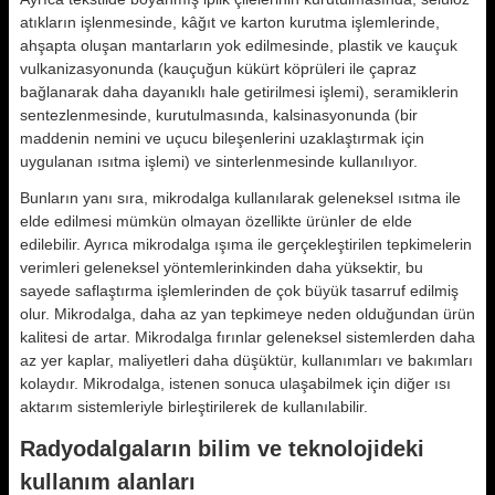
atıkların işlenmesinde, kâğıt ve karton kurutma işlemlerinde,
ahşapta oluşan mantarların yok edilmesinde, plastik ve kauçuk
vulkanizasyonunda (kauçuğun kükürt köprüleri ile çapraz
bağlanarak daha dayanıklı hale getirilmesi işlemi), seramiklerin
sentezlenmesinde, kurutulmasında, kalsinasyonunda (bir
maddenin nemini ve uçucu bileşenlerini uzaklaştırmak için
uygulanan ısıtma işlemi) ve sinterlenmesinde kullanılıyor.
Bunların yanı sıra, mikrodalga kullanılarak geleneksel ısıtma ile
elde edilmesi mümkün olmayan özellikte ürünler de elde
edilebilir. Ayrıca mikrodalga ışıma ile gerçekleştirilen tepkimelerin
verimleri geleneksel yöntemlerinkinden daha yüksektir, bu
sayede saflaştırma işlemlerinden de çok büyük tasarruf edilmiş
olur. Mikrodalga, daha az yan tepkimeye neden olduğundan ürün
kalitesi de artar. Mikrodalga fırınlar geleneksel sistemlerden daha
az yer kaplar, maliyetleri daha düşüktür, kullanımları ve bakımları
kolaydır. Mikrodalga, istenen sonuca ulaşabilmek için diğer ısı
aktarım sistemleriyle birleştirilerek de kullanılabilir.
Radyodalgaların bilim ve teknolojideki
kullanım alanları