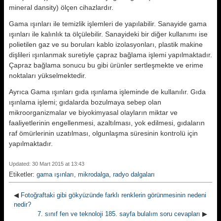
mineral dansity) ölçen cihazlardır.
Gama ışınları ile temizlik işlemleri de yapılabilir. Sanayide gama
ışınları ile kalınlık ta ölçülebilir. Sanayideki bir diğer kullanımı ise
polietilen gaz ve su boruları kablo izolasyonları, plastik makine
dişlileri ışınlanmak suretiyle çapraz bağlama işlemi yapılmaktadır.
Çapraz bağlama sonucu bu gibi ürünler sertleşmekte ve erime
noktaları yükselmektedir.
Ayrıca Gama ışınları gıda ışınlama işleminde de kullanılır. Gıda
ışınlama işlemi; gıdalarda bozulmaya sebep olan
mikroorganizmalar ve biyokimyasal olayların miktar ve
faaliyetlerinin engellenmesi, azaltılması, yok edilmesi, gıdaların
raf ömürlerinin uzatılması, olgunlaşma süresinin kontrolü için
yapılmaktadır.
Updated: 30 Mart 2015 at 13:43
Etiketler:
gama ışınları
,
mikrodalga
,
radyo dalgaları
◀
Fotoğraftaki gibi gökyüzünde farklı renklerin görünmesinin nedeni
nedir?
7. sınıf fen ve teknoloji 185. sayfa bulalım soru cevapları
▶