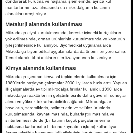
dondurarak kurutma ve haşlama işlemlerinde, ayrıca küf
mantarlarının azaltılmasında da mikrodalganın kullanım
olanakları araştırılıyor.
Metalurji alanında kullanılması
Mikrodalga elyaf kurutulmasında, kereste içindeki kurtçukların
yok edilmesinde, orman ürünlerinin kurutulmasında ve kömürün
iyileştirilmesinde kullanılıyor. Biyomedikal uygulamalarda
Mikrodalga biyomedikal uygulamalarda da önemli bir yere sahip.
Temel olarak, tıbbi atıkların sterilizasyonunda kullanılıyor.
Kimya alanında kullanılması
Mikrodalga ışınımın kimyasal tepkimelerde kullanılması için
1980’lerde başlayan çalışmalar 2000’li yıllarda hızla arttı. Yapılan
ilk çalışmalarda ev tipi mikrodalga fırınlar kullanıldı. 1990’larda
mikrodalga reaktörlerinin geliştirilmesi ile daha güvenilir sonuçlar
alındı ve yüksek tekrarlanabilirlik sağlandı. Mikrodalgalar
boyaların, seramiklerin, polimerlerin ve selüloz ürünlerin
kurutulmasında, kaynatılmasında, buharlaştırılmasında ve
sinterlenmesinde de (bir katının küçük parçalarını erime
noktasına kadar ısıtıp birbirine kaynatma işlemi) kullanılıyor.
Ayrıca tekstilde boyanmış iplik çilelerinin kurutulmasında, selüloz