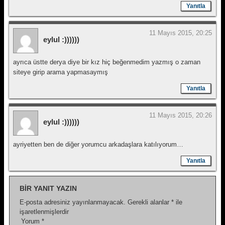
Yanıtla
11 Mayıs 2015, 20:25
eylul :))))))
ayrıca üstte derya diye bir kız hiç beğenmedim yazmış o zaman
siteye girip arama yapmasaymış
Yanıtla
11 Mayıs 2015, 20:26
eylul :))))))
ayriyetten ben de diğer yorumcu arkadaşlara katılıyorum…
Yanıtla
BIR YANIT YAZIN
E-posta adresiniz yayınlanmayacak.
Gerekli alanlar
*
ile
işaretlenmişlerdir
Yorum
*