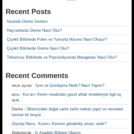
Recent Posts
İnsanda Üreme Sistemi
Hayvanlarda Üreme Nasıl Olur?
Çiçekli Bitkilerde Polen ve Yumurta Hücresi Nasıl Oluşur?
Çiçekli Bitkilerde Üreme Nasıl Olur?
Tohumsuz Bitkilerde ve Plazmodyumda Metagenez Nasıl Olur?
Recent Comments
recaı ayvaz
-
İyon ve İyonlaşma Nedir? Nasıl Yapılır?
arzu
-
Kur’an-ı Kerim mealinden güzel ahlak örnekleriyle ilgili üç
ayet…
Damla
-
Ülkemizdeki doğal varlık tarihi mekan yapıt ve nesneleri
tanıtan bir broşür…
Zeynep Neva
-
Kuran-ı Kerimin gönderiliş amacı nedir?
Abdurrezak
-
İç Anadolu Bölgesi Ulaşım