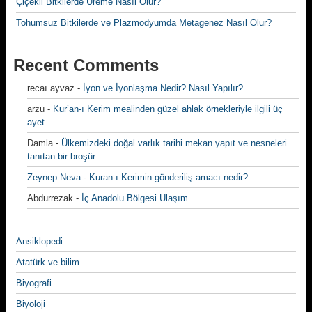
Çiçekli Bitkilerde Üreme Nasıl Olur?
Tohumsuz Bitkilerde ve Plazmodyumda Metagenez Nasıl Olur?
Recent Comments
recaı ayvaz
-
İyon ve İyonlaşma Nedir? Nasıl Yapılır?
arzu
-
Kur’an-ı Kerim mealinden güzel ahlak örnekleriyle ilgili üç
ayet…
Damla
-
Ülkemizdeki doğal varlık tarihi mekan yapıt ve nesneleri
tanıtan bir broşür…
Zeynep Neva
-
Kuran-ı Kerimin gönderiliş amacı nedir?
Abdurrezak
-
İç Anadolu Bölgesi Ulaşım
Ansiklopedi
Atatürk ve bilim
Biyografi
Biyoloji