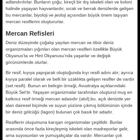
adlandırı­lırlar. Bunların çoğu, kireçli bir dış is­keleti olan ve koloni
halinde yaşayan hayvanlardır, sıcak ve berrak deniz­lerde gelişen
bu mercanlar, biyoloji ve jeoloji açısından büyük önem taşıyan
mercan resiflerini oluştururlar.
Mercan Refisleri
Deniz düzeyinde çoğalıp yayılan mer­can ve öbür deniz
organizmaları yığın­ları olan mercan resifleri özellikle Bü­yük
Okyanus’ta ve Hint Okyanusu’nda yaşarlar ve değişik
görünümlerde olurlar.
Bir resif, kıyıya yapışarak oluştuğun­da kıyı resifi adını alır; ayrıca
kıyıya paralel olarak ve belli bir uzaklıkta gelişen resifler de vardır
(set resifi). Bunun en belirgin örneği, Avustralya açıklarındaki
Büyük Set’tir. Yaşayan organizmalar tarafından oluşturul muş en
katkısız resif örneği mercan adasıdır (atol);bu. açık denizde yer
alan dairesel biçimde ve suyun yüzü­ne çıkmış bölümünün içinde
bir deniz gölcüğü (lagon) bulunan çok basık bir adadır.
Resiflerin oluşumuna karışan organiz­malar çeşitlidir. Bunlar
arasında ön­ce fazla kireçleşmiş iskeleti olan madreporlar gelir,
ama suyosunlan ve yu­muşakçalar da vardır. Mercanlar çok