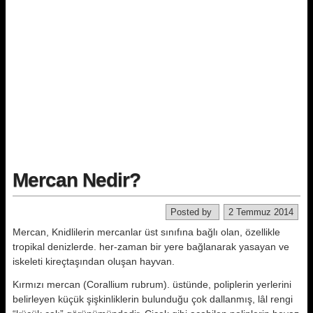
Mercan Nedir?
Posted by
2 Temmuz 2014
Mercan, Knidlilerin mercanlar üst sınıfına bağlı olan, özellikle
tropikal denizler­de. her-zaman bir yere bağlanarak ya­sayan ve
iskeleti kireçtaşından oluşan hayvan.
Kırmızı mercan (Corallium rubrum). üstünde, poliplerin yerlerini
belirle­yen küçük şişkinliklerin bulunduğu çok dallanmış, lâl rengi