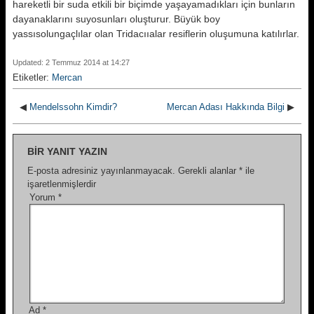
hareketli bir suda etkili bir biçimde yaşayamadıkları için bunların
daya­naklarını suyosunları oluşturur. Bü­yük boy
yassısolungaçlılar olan Tridacııalar resiflerin oluşumuna katı­lırlar.
Updated: 2 Temmuz 2014 at 14:27
Etiketler:
Mercan
◀
Mendelssohn Kimdir?
Mercan Adası Hakkında Bilgi
▶
BIR YANIT YAZIN
E-posta adresiniz yayınlanmayacak.
Gerekli alanlar
*
ile
işaretlenmişlerdir
Yorum
*
Ad
*