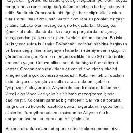
“küçük çalı” görünümündedir. Çiçek gibi açabilen poliplerin beyaz
rengi, kırmızı renkli polipöbeği üstünde belirgin bir biçim­de ayırt
edilir. Bu tür bir Ortocorallia olduğu için her polipin küçük çıkın­
tılarla örtülü sekiz dokunacı vardır. Söz konusu polipler, bir çeşit
jelatinsi tabaka olan mezoglea içine kök sa­larlar. Mezoglea,
iğnecik olarak ad­landırılan kaynaşmış parçalardan oluşmuş
kireçtaşmdan (kalker) bir ek­sen iskeletin üstünü kaplar: Bu iske­
let kuyumculukta kullanılır. Polipöbe­ği, polipleri birbirine bağlayan
ve be­sin değişimlerini sağlayan kanallar nedeniyle derin çizgili bir
görünüm al­mıştır. Kırmızı mercan özellikle 45 ve 90 m derinlikler
arasmda yaşar; Octocorallia sınıfı, daha birçok önemli tipleri
kapsar. Gorgonlarda renk da­ha az canlıdır ve eksen iskeleti
kireç­ten daha çok boynuzsu yapıdadır. Ko­lonileri tek bir düzlem
üstünde yassı­laşmıştır ve dalları aralarında birleşebilen
“yelpazeler” oluştururlar. Alkyone’de sert bir iskelet bulunmaz,
kireçli olan iğnecikleri yalın bir biçim­de mezogleanm içinde
dağılmıştır. Ko­lonileri parmak biçimindedir. Sarı ya da portakal
rengi olan bu koloniler özellikle deniz mağaralarının çeperle­rini
süslerler. Parerythropodium cin­sinden bir Alkynne ölü bir
gorgonun üstüne tutunarak onun biçimini alır.
Hexacorallia dan olanmadreporlar sürekli olarak mercan diye