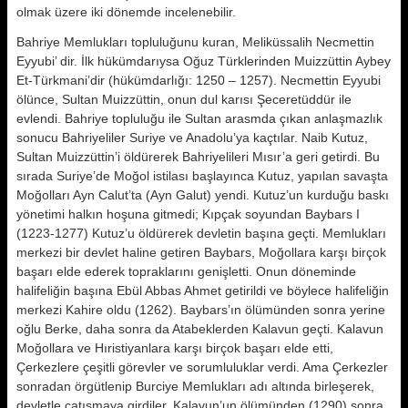
olmak üzere iki dönemde incelenebilir.
Bahriye Memlukları topluluğunu ku­ran, Meliküssalih Necmettin
Eyyubi’ dir. İlk hükümdarıysa Oğuz Türklerin­den Muizzüttin Aybey
Et-Türkmani’dir (hükümdarlığı: 1250 – 1257). Necmettin Eyyubi
ölünce, Sultan Mu­izzüttin, onun dul karısı Şeceretüddür ile
evlendi. Bahriye topluluğu ile Sul­tan arasmda çıkan anlaşmazlık
sonu­cu Bahriyeliler Suriye ve Anadolu’ya kaçtılar. Naib Kutuz,
Sultan Muizzüttin’i öldürerek Bahriyelileri Mısır’a geri getirdi. Bu
sırada Suriye’de Mo­ğol istilası başlayınca Kutuz, yapılan savaşta
Moğolları Ayn Calut’ta (Ayn Galut) yendi. Kutuz’un kurduğu bas­kı
yönetimi halkın hoşuna gitmedi; Kıpçak soyundan Baybars I
(1223-1277) Kutuz’u öldürerek devle­tin başına geçti. Memlukları
merkezi bir devlet haline getiren Baybars, Moğollara karşı birçok
başarı elde ederek topraklarını genişletti. Onun dö­neminde
halifeliğin başına Ebül Abbas Ahmet getirildi ve böylece halife­liğin
merkezi Kahire oldu (1262). Baybars’ın ölümünden sonra yerine
oğlu Berke, daha sonra da Atabeklerden Kalavun geçti. Kalavun
Moğollara ve Hıristiyanlara karşı birçok başarı el­de etti,
Çerkezlere çeşitli görevler ve sorumluluklar verdi. Ama Çerkezler
sonradan örgütlenip Burciye Memluk­ları adı altında birleşerek,
devletle ça­tışmaya girdiler. Kalavun’un ölümün­den (1290) sonra