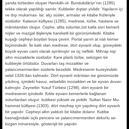
yanda türbeden oluşan Hanıkâh-ül- Bundukdâriyr’nin (1285)
tekke olarak yapıldığı sanılır. Kubbeler dıştan yiv­lidir. Yapıların içi
ve dışı mukarnas- lar, alçı süsler, armalar ve kitabe friz­leriyle
süslüdür. Kalavun külliyesi (1285), medrese, türbe, hastane ve
mâristandan oluşur. Cephe, altta sü­tunlar,üst katla sivri kemerli
nişler ve mazgal dişleriyle hareketli bir görü­nümdedir. Kitabe
kuşağı cepheyi boy­dan boya çevirir. Portal yarım at nalı kemer
biçimindedir. İki katlı olan medrese, dört eyvanlı olup, güneyde­ki
büyük eyvan cami olarak ayrılmış­tır ve üç neflidir. Mihrap nişi
altın mo­zaiklerle süslüdür. Kare planlı türbe, sekizgen bir
kubbeyle örtülüdür. Du­varları taş mozaikler ve
yalancımermerden süslerle bezelidir. Medrese­nin kuzeyindeki
sebil 1326’dan kalma­dır. Dört eyvanlı mâristan ise günü­müzde
yıkılmış, içindeki havuz, selsebilin mozaikleri ve bir eyvan duvarı
kalmıştır. Zeynettin Yusuf Türbesi (1298), dört eyvanlı bir
medresenin içindedir. Kıble eyvanı kemerlerle bağlanan
sütunlardan oluşur; kubbe­si yüksek ve yivlidir. Sultan Nasır Mu­
hammet külliyesi (1303), dört mezhep için yapılmış dört eyvanlı
bir yapıdır. Cepheyi altın yaldızlı bir kitabe dolanır. Kubbe
kasnağındaki üçlü pence­re ve yalancımermerden dekorlu se­
kizgen minaresiyle, gösterişli bir ya­pıdır.