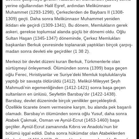
yerine oğullarından Halil Eşref, ardından Melikünnasır
Muhammet (1293-1298), Çerkezlerden de Baybars II (1308-
1309) geçti. Da­ha sonra Melikünnasır Muhammet ye­niden
iktidarı ele geçirdi (1309-1341). Bu dönem, Memlukların gerek
aske­ri, gerekse toplumsal alanda güçlü bir dönemi oldu. Oğlu
Sultan Haşan (1345-1347) döneminde, Çerkez Mem­lukları
başkanları Berkuk çevresinde toplanarak yaptıkları birçok çarpış­
madan sonra devleti ele geçirdiler (1 38 2).
Merkezi bir devlet düzeni kuran Ber­kuk, Türkmenlerle olan
sürtüşmeyi önleyemedi. Ölümünden sonra (1399) başa geçen
oğlu Ferec, Hıristiyanlar ve Suriye’deki Memluk topluluklarıy­la
yaptığı bir savaşta öldürüldü (1412). Melikül-Mileyyet Şeyh
Mahmudi’nin egemenliğinden (1412-1421) sonra başa geçen
sultanların en ün­lüsü, Seyfettin Barsbay’dır (1422-1438).
Barsbay, devlet düzenin­de birçok yenilikler gerçekleştirdi.
Özellikle ticarete önem vermesine karşm, bu alanda pek başarılı
olama­dı. Barsbay’ın ölümünden sonra oğlu Yusuf, daha sonra
Atabek Çakmak, Osman ve Aynül-Ecrut (1453-1460) başa
geçtiler. Aynül-Ecrut zamanın­da Kıbrıs ve Anadolu’nun bir
bölümü işgal edildi. Daha sonra hükümdar olan Atabeklerden