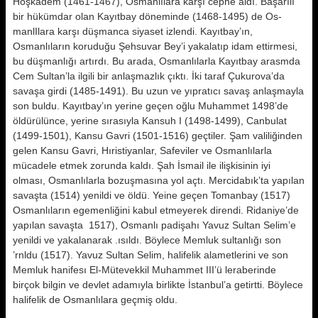
Hoşkadem (1461-1467), Osmanlılara karşı cephe aldı. Başarılı
bir hükümdar olan Kayıtbay döneminde (1468-1495) de Os­
manlIlara karşı düşmanca siyaset iz­lendi. Kayıtbay’ın,
Osmanlıların koru­duğu Şehsuvar Bey’i yakalatıp idam ettirmesi,
bu düşmanlığı artırdı. Bu arada, Osmanlılarla Kayıtbay arasm­da
Cem Sultan’la ilgili bir anlaşmaz­lık çıktı. İki taraf Çukurova’da
sava­şa girdi (1485-1491). Bu uzun ve yıp­ratıcı savaş anlaşmayla
son buldu. Kayıtbay’ın yerine geçen oğlu Mu­hammet 1498’de
öldürülünce, yerine sırasıyla Kansuh I (1498-1499), Canbulat
(1499-1501), Kansu Gavri (1501-1516) geçtiler. Şam valiliğinden
gelen Kansu Gavri, Hıristiyanlar, Safeviler ve Osmanlılarla
mücadele et­mek zorunda kaldı. Şah İsmail ile iliş­kisinin iyi
olması, Osmanlılarla bozuşmasına yol açtı. Mercidabık’ta yapı­lan
savaşta (1514) yenildi ve öldü. Yeine geçen Tomanbay (1517)
Osmanlıların egemenliğini kabul etmeyerek direndi. Ridaniye’de
yapılan savaşta 1517), Osmanlı padişahı Yavuz Sul­tan Selim’e
yenildi ve yakalanarak .ısıldı. Böylece Memluk sultanlığı son
’rnldu (1517). Yavuz Sultan Selim, ha­lifelik alametlerini ve son
Memluk hanifesı El-Mütevekkil Muhammet III’ü leraberinde
birçok bilgin ve devlet adamıyla birlikte İstanbul’a getirtti. Böylece
halifelik de Osmanlılara geç­miş oldu.