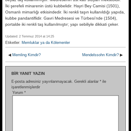
İki şerefeli minarenin üstü kubbelidir. Hayri Bey Camisi (1501),
Osmanlı mimarlı­ğı etkisindedir. İki renkli taşın kulla­nıldığı yapıda,
kubbe pandantiflidir. Gavri Medresesi ve Türbesi’nde (1504),
portalde iki renkli taş kullanıl­mıştır; yapı sebiliyle dikkati çeker.
Updated: 2 Temmuz 2014 at 14:25
Etiketler:
Memluklar ya da Kölemenler
◀
Memling Kimdir?
Mendelssohn Kimdir?
▶
BIR YANIT YAZIN
E-posta adresiniz yayınlanmayacak.
Gerekli alanlar
*
ile
işaretlenmişlerdir
Yorum
*