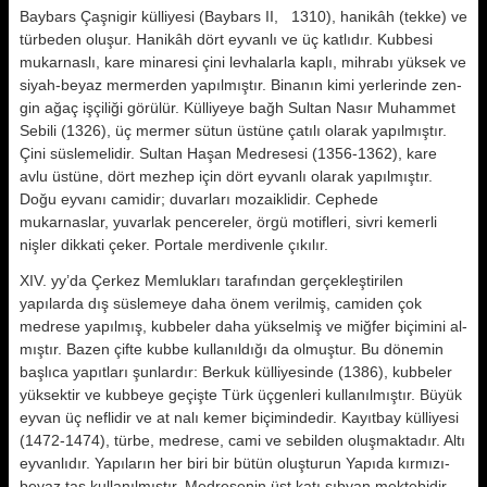
Baybars Çaşnigir külliyesi (Baybars II, 1310), hanikâh (tekke) ve
türbeden oluşur. Hanikâh dört eyvanlı ve üç katlıdır. Kubbesi
mukarnaslı, kare mi­naresi çini levhalarla kaplı, mihrabı yüksek ve
siyah-beyaz mermerden ya­pılmıştır. Binanın kimi yerlerinde zen­
gin ağaç işçiliği görülür. Külliyeye bağh Sultan Nasır Muhammet
Sebili (1326), üç mermer sütun üstüne çatı­lı olarak yapılmıştır.
Çini süslemelidir. Sultan Haşan Medresesi (1356-1362), kare
avlu üstüne, dört mezhep için dört eyvanlı olarak yapılmıştır.
Doğu eyvanı camidir; duvarları mozaiklidir. Cephede
mukarnaslar, yuvarlak pen­cereler, örgü motifleri, sivri kemerli
nişler dikkati çeker. Portale merdi­venle çıkılır.
XIV. yy’da Çerkez Memlukları tara­fından gerçekleştirilen
yapılarda dış süslemeye daha önem verilmiş, cami­den çok
medrese yapılmış, kubbeler daha yükselmiş ve miğfer biçimini al­
mıştır. Bazen çifte kubbe kullanıldığı da olmuştur. Bu dönemin
başlıca ya­pıtları şunlardır: Berkuk külliyesinde (1386), kubbeler
yüksektir ve kubbeye geçişte Türk üç­genleri kullanılmıştır. Büyük
eyvan üç neflidir ve at nalı kemer biçimindedir. Kayıtbay külliyesi
(1472-1474), türbe, medrese, cami ve sebilden oluşmak­tadır. Altı
eyvanlıdır. Yapıların her bi­ri bir bütün oluşturun Yapıda kırmızı-
beyaz taş kullanılmıştır. Medresenin üst katı sıbyan mektebidir.