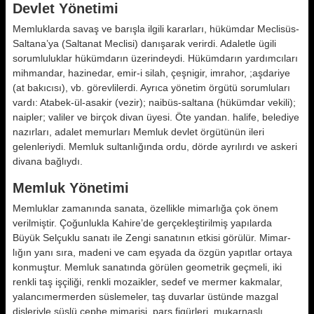
Devlet Yönetimi
Memluklarda savaş ve barışla ilgili kararları, hükümdar Meclisüs-
Saltana’ya (Saltanat Meclisi) danışa­rak verirdi. Adaletle ügili
sorumluluk­lar hükümdarın üzerindeydi. Hüküm­darın yardımcıları
mihmandar, hazi­nedar, emir-i silah, çeşnigir, imrahor, ;aşdariye
(at bakıcısı), vb. görevliler­di. Ayrıca yönetim örgütü sorumlula­rı
vardı: Atabek-ül-asakir (vezir); naibüs-saltana (hükümdar vekili);
naipler; valiler ve birçok divan üyesi. Öte yan­dan. halife, belediye
nazırları, adalet memurları Memluk devlet örgütünün ileri
gelenleriydi. Memluk sultanlığın­da ordu, dörde ayrılırdı ve askeri
di­vana bağlıydı.
Memluk Yönetimi
Memluklar zamanında sanata, özellik­le mimarlığa çok önem
verilmiştir. Ço­ğunlukla Kahire’de gerçekleştirilmiş yapılarda
Büyük Selçuklu sanatı ile Zengi sanatının etkisi görülür. Mimar­
lığın yanı sıra, madeni ve cam eşya­da da özgün yapıtlar ortaya
konmuş­tur. Memluk sanatında görülen geo­metrik geçmeli, iki
renkli taş işçiliği, renkli mozaikler, sedef ve mermer kakmalar,
yalancımermerden süsle­meler, taş duvarlar üstünde mazgal
dişleriyle süslü cephe mimarisi, pars figürleri, mukarnaslı