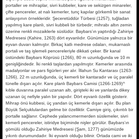
portaller ve mih­raplar, sivri kubbeler, kare ve sekiz­gen minareler,
çifte pencereler, at na­lı kemerler, tunç kapılar görkemli bir sanat
anlayışının örnekleridir. Şeceretüddür Türbesi (1257), tuğla­dan
yapılmış kare planlı, sivri kubbe­li bir türbedir; mihrabı altın zemin
üzerine renkli mozaiklerle süslüdür. Baybars’ın yaptırdığı Zahiriye
Med­resesi (Kahire, 1263) dört eyvanlıdır. Günümüze yalnızca bir
eyvan duvarı kalmıştır. Birkaç katlı medrese odala­rı, mukarnaslı
portali ve taş işlemeli pencereleriyle dikkati çeker. Bir ka­nal
üstündeki Baybars Köprüsü (1266), 80 m uzunluğunda ve 10 m
genişliğindedir. İki renkli taşlardan yapılmıştır. Kemerler arasında
madal­yonlar ve pars figürleri yer alır. İllahun Su Kantarası (1263-
1266), 22 m uzunluğunda, üç kemerli bir kantara­dır ve üç paralel
tünelle dışarı açılır. Kare planlı Baybars Camisi (1266-1269)^
kıble duvarına paralel uzanan altı, girişteki iki ve yanlarda dikey
uzanan üç nefiyle yalın bir ya­pıdır. Dört eyvanlı özellik gösterir.
Mihrap önü kubbesi, üç yandan üç ke­merle dışarı açılır. Bu plan
Büyük Sel­çuklulardan gelme bir özelliktir. Ca­miye giriş, çıkıntılı bir
portalle sağla­nır. Cephede yalancımermerden süs­lemeler, sivri
kemerli pencereler, is­tiridye biçiminde nişler görülür. Baybars’ın
gömülü olduğu Zahiriye Med­resesi (Şam, 1277) günümüzde
yıkıntı durumundadır. İki eyvanlı olduğu bi­linir. Ortada cami ve iki