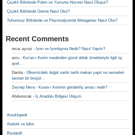
Çiçekli Bitkilerde Polen ve Yumurta Hücresi Nasıl Oluşur?
Çiçekli Bitkilerde Üreme Nasıl Olur?
Tohumsuz Bitkilerde ve Plazmodyumda Metagenez Nasıl Olur?
Recent Comments
recaı ayvaz
-
İyon ve İyonlaşma Nedir? Nasıl Yapılır?
arzu
-
Kur’an-ı Kerim mealinden güzel ahlak örnekleriyle ilgili üç
ayet…
Damla
-
Ülkemizdeki doğal varlık tarihi mekan yapıt ve nesneleri
tanıtan bir broşür…
Zeynep Neva
-
Kuran-ı Kerimin gönderiliş amacı nedir?
Abdurrezak
-
İç Anadolu Bölgesi Ulaşım
Ansiklopedi
Atatürk ve bilim
Biyografi