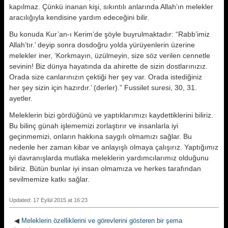
kapılmaz. Çünkü inanan kişi, sıkıntılı anlarında Allah’ın melekler
aracılığıyla kendisine yardım edeceğini bilir.
Bu konuda Kur’an-ı Kerim’de şöyle buyrulmaktadır: “Rabb’imiz
Allah’tır.’ deyip sonra dosdoğru yolda yürüyenlerin üzerine
melekler iner, ‘Korkmayın, üzülmeyin, size söz verilen cennetle
sevinin! Biz dünya hayatında da ahirette de sizin dostlarınızız.
Orada size canlarınızın çektiği her şey var. Orada istediğiniz
her şey sizin için hazırdır.’ (derler).” Fussilet suresi, 30, 31.
ayetler.
Meleklerin bizi gördüğünü ve yaptıklarımızı kaydettiklerini biliriz.
Bu bilinç günah işlememizi zorlaştırır ve insanlarla iyi
geçinmemizi, onların hakkına saygılı olmamızı sağlar. Bu
nedenle her zaman kibar ve anlayışlı olmaya çalışırız. Yaptığımız
iyi davranışlarda mutlaka meleklerin yardımcılarımız olduğunu
biliriz. Bütün bunlar iyi insan olmamıza ve herkes tarafından
sevilmemize katkı sağlar.
Updated: 17 Eylül 2015 at 16:23
◀
Meleklerin özelliklerini ve görevlerini gösteren bir şema