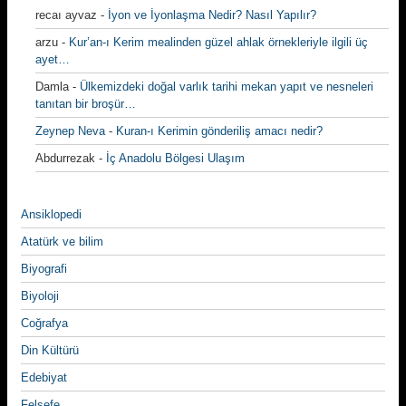
recaı ayvaz
-
İyon ve İyonlaşma Nedir? Nasıl Yapılır?
arzu
-
Kur’an-ı Kerim mealinden güzel ahlak örnekleriyle ilgili üç
ayet…
Damla
-
Ülkemizdeki doğal varlık tarihi mekan yapıt ve nesneleri
tanıtan bir broşür…
Zeynep Neva
-
Kuran-ı Kerimin gönderiliş amacı nedir?
Abdurrezak
-
İç Anadolu Bölgesi Ulaşım
Ansiklopedi
Atatürk ve bilim
Biyografi
Biyoloji
Coğrafya
Din Kültürü
Edebiyat
Felsefe