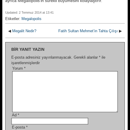
ayrıca Megalopolis’in sürekli büyümesini kolaylaştırır.
Updated: 2 Temmuz 2014 at 13:41
Etiketler:
Megalopolis
◀
Megalit Nedir?
Fatih Sultan Mehmet’in Tahta Çılışı
▶
BIR YANIT YAZIN
E-posta adresiniz yayınlanmayacak.
Gerekli alanlar
*
ile
işaretlenmişlerdir
Yorum
*
Ad
*
E-posta
*