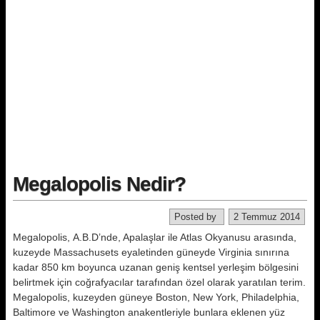
Megalopolis Nedir?
Posted by
2 Temmuz 2014
Megalopolis, A.B.D’nde, Apalaşlar ile Atlas Okya­nusu arasında,
kuzeyde Massachusets eyaletinden güneyde Virginia sı­nırına
kadar 850 km boyunca uzanan geniş kentsel yerleşim bölgesini
be­lirtmek için coğrafyacılar tarafından özel olarak yaratılan terim.
Megalopolis, kuzeyden güneye Bos­ton, New York, Philadelphia,
Baltimo­re ve Washington anakentleriyle bun­lara eklenen yüz