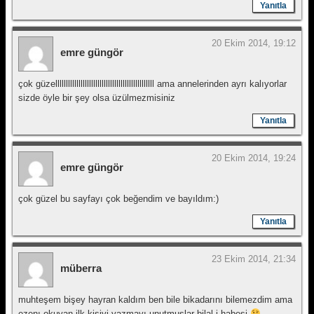
Yanıtla
20 Ekim 2014, 19:12
emre güngör
çok güzelllllllllllllllllllllllllllllllllllllllllllllll ama annelerinden ayrı kalıyorlar
sizde öyle bir şey olsa üzülmezmisiniz
Yanıtla
20 Ekim 2014, 19:24
emre güngör
çok güzel bu sayfayı çok beğendim ve bayıldım:)
Yanıtla
23 Ekim 2014, 21:34
müberra
muhteşem bişey hayran kaldım ben bile bikadarını bilemezdim ama
ezenı okuyan ilk kişiyi yazmayı unutmuşlar bilal-i habeşi