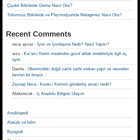
Çiçekli Bitkilerde Üreme Nasıl Olur?
Tohumsuz Bitkilerde ve Plazmodyumda Metagenez Nasıl Olur?
Recent Comments
recaı ayvaz
-
İyon ve İyonlaşma Nedir? Nasıl Yapılır?
arzu
-
Kur’an-ı Kerim mealinden güzel ahlak örnekleriyle ilgili üç
ayet…
Damla
-
Ülkemizdeki doğal varlık tarihi mekan yapıt ve nesneleri
tanıtan bir broşür…
Zeynep Neva
-
Kuran-ı Kerimin gönderiliş amacı nedir?
Abdurrezak
-
İç Anadolu Bölgesi Ulaşım
Ansiklopedi
Atatürk ve bilim
Biyografi