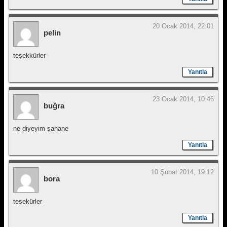
20 Ocak 2014, 22:01
pelin
teşekkürler
Yanıtla
23 Ocak 2014, 10:46
buğra
ne diyeyim şahane
Yanıtla
10 Şubat 2014, 19:12
bora
tesekürler
Yanıtla