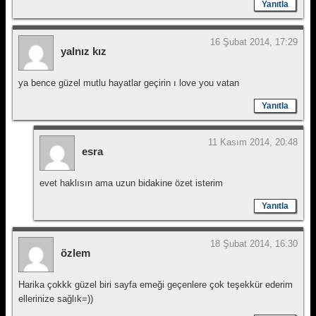
Yanıtla
16 Şubat 2014, 17:29
yalnız kız
ya bence güzel mutlu hayatlar geçirin ı love you vatan
Yanıtla
11 Kasım 2014, 20:48
esra
evet haklısın ama uzun bidakine özet isterim
Yanıtla
18 Şubat 2014, 16:30
özlem
Harika çokkk güzel biri sayfa emeği geçenlere çok teşekkür ederim
ellerinize sağlık=))