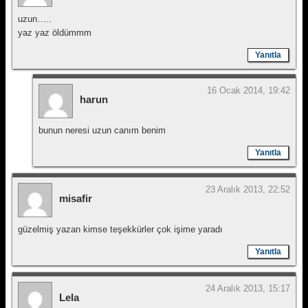
uzun…..
yaz yaz öldümmm
Yanıtla
16 Ocak 2014, 19:42
harun
bunun neresi uzun canım benim
Yanıtla
23 Aralık 2013, 22:52
misafir
güzelmiş yazan kimse teşekkürler çok işime yaradı
Yanıtla
24 Aralık 2013, 15:17
Lela