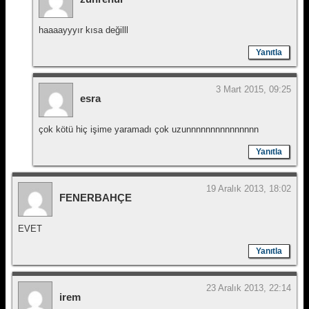
haaaayyyır kısa değilll
Yanıtla
3 Mart 2015, 09:25
esra
çok kötü hiç işime yaramadı çok uzunnnnnnnnnnnnnnn
Yanıtla
19 Aralık 2013, 18:02
FENERBAHÇE
EVET
Yanıtla
23 Aralık 2013, 22:14
irem