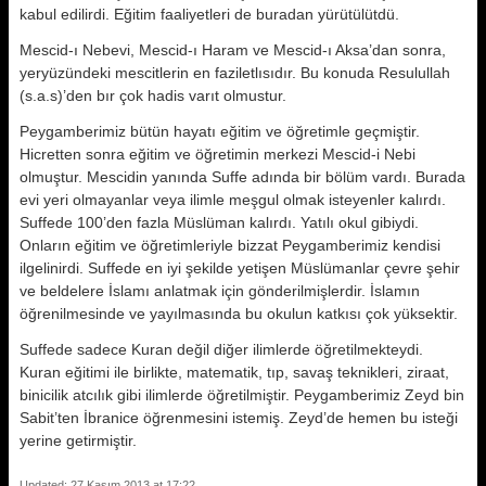
kabul edilirdi. Eğitim faaliyetleri de buradan yürütülütdü.
Mescid-ı Nebevi, Mescid-ı Haram ve Mescid-ı Aksa’dan sonra,
yeryüzündeki mescitlerin en faziletlısıdır. Bu konuda Resulullah
(s.a.s)’den bır çok hadis varıt olmustur.
Peygamberimiz bütün hayatı eğitim ve öğretimle geçmiştir.
Hicretten sonra eğitim ve öğretimin merkezi Mescid-i Nebi
olmuştur. Mescidin yanında Suffe adında bir bölüm vardı. Burada
evi yeri olmayanlar veya ilimle meşgul olmak isteyenler kalırdı.
Suffede 100’den fazla Müslüman kalırdı. Yatılı okul gibiydi.
Onların eğitim ve öğretimleriyle bizzat Peygamberimiz kendisi
ilgelinirdi. Suffede en iyi şekilde yetişen Müslümanlar çevre şehir
ve beldelere İslamı anlatmak için gönderilmişlerdir. İslamın
öğrenilmesinde ve yayılmasında bu okulun katkısı çok yüksektir.
Suffede sadece Kuran değil diğer ilimlerde öğretilmekteydi.
Kuran eğitimi ile birlikte, matematik, tıp, savaş teknikleri, ziraat,
binicilik atcılık gibi ilimlerde öğretilmiştir. Peygamberimiz Zeyd bin
Sabit’ten İbranice öğrenmesini istemiş. Zeyd’de hemen bu isteği
yerine getirmiştir.
Updated: 27 Kasım 2013 at 17:22