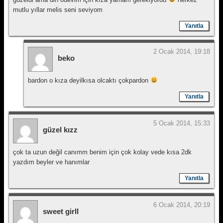
mutlu yıllar melis seni seviyom
Yanıtla
2 Ocak 2014, 19:18
beko
bardon o kıza deyilkısa olcaktı çokpardon
Yanıtla
5 Ocak 2014, 15:33
güzel kızz
çok ta uzun değil canımm benim için çok kolay vede kısa 2dk
yazdım beyler ve hanımlar
Yanıtla
6 Ocak 2014, 20:19
sweet girll