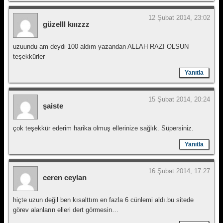
12 Şubat 2014, 23:02
güzelll kııızzz
uzuundu am deydi 100 aldım yazandan ALLAH RAZI OLSUN
teşekkürler
Yanıtla
15 Şubat 2014, 20:24
şaiste
çok teşekkür ederim harika olmuş ellerinize sağlık. Süpersiniz.
Yanıtla
16 Şubat 2014, 17:27
ceren ceylan
hiçte uzun değil ben kısalttım en fazla 6 cünlemi aldı.bu sitede
görev alanların elleri dert görmesin…