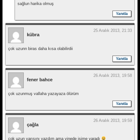
sağlun harika olmuş
Yanıtla
25 Aralık 2013, 21:33
kübra
çok uzunn biras daha kısa olabilirdii
Yanıtla
26 Aralık 2013, 19:58
fener bahce
çok uzunmuş vallaha yazayaza ölürüm
Yanıtla
26 Aralık 2013, 19:59
çağla
çok uzun yarısını yazdım ama yinede işime yaradı