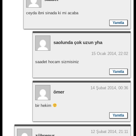
ceyda ibni sinada ki mi acaba
Yanıtla
saolunda çok uzun yha
15 Ocak 2014, 22:02
saadet hocam sizmisiniz
Yanıtla
14 Şubat 2014, 00:36
ömer
bir hekim
Yanıtla
12 Şubat 2014, 21:11
zührenur