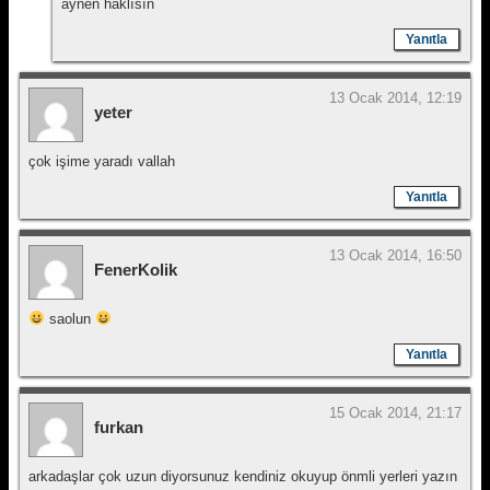
aynen haklısın
Yanıtla
13 Ocak 2014, 12:19
yeter
çok işime yaradı vallah
Yanıtla
13 Ocak 2014, 16:50
FenerKolik
saolun
Yanıtla
15 Ocak 2014, 21:17
furkan
arkadaşlar çok uzun diyorsunuz kendiniz okuyup önmli yerleri yazın