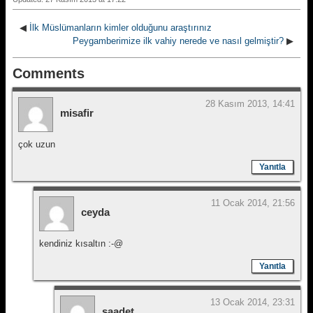
◀
İlk Müslümanların kimler olduğunu araştırınız
Peygamberimize ilk vahiy nerede ve nasıl gelmiştir?
▶
Comments
28 Kasım 2013, 14:41
misafir
çok uzun
Yanıtla
11 Ocak 2014, 21:56
ceyda
kendiniz kısaltın :-@
Yanıtla
13 Ocak 2014, 23:31
saadet