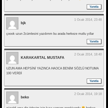
Yanıtla
1 Ocak 2014, 23:48
bjk
çoook uzun 2cümlesini yazdımm bu arada herkeze mutlu yıllar
Yanıtla
2 Ocak 2014, 18:40
KARAKARTAL MUSTAFA
UZUN AMA HEPSİNİ YAZINCA HAOCA BENİM SÖZLÜ NOTUMA
100 VERDİ
Yanıtla
2 Ocak 2014, 19:18
beko
güzeldi ama din ödevim için kıza yamam gerekiyordu
herkez