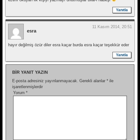
Yanıtla
11 Kasım 2014, 20:51
esra
hayır değilmiş özür diler esra kaçar burda esra kaçar teşekkür eder
Yanıtla
BIR YANIT YAZIN
E-posta adresiniz yayınlanmayacak.
Gerekli alanlar
*
ile
işaretlenmişlerdir
Yorum
*