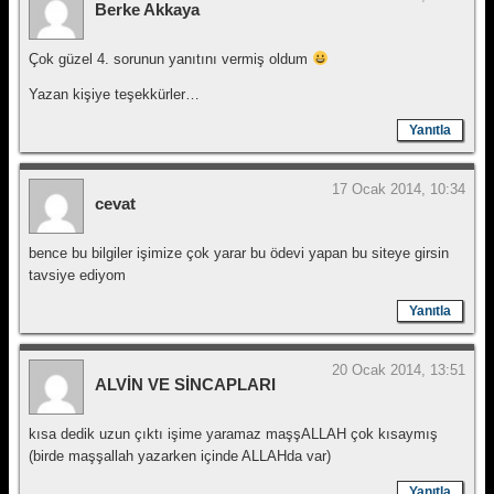
Berke Akkaya
Çok güzel 4. sorunun yanıtını vermiş oldum
Yazan kişiye teşekkürler…
Yanıtla
17 Ocak 2014, 10:34
cevat
bence bu bilgiler işimize çok yarar bu ödevi yapan bu siteye girsin
tavsiye ediyom
Yanıtla
20 Ocak 2014, 13:51
ALVİN VE SİNCAPLARI
kısa dedik uzun çıktı işime yaramaz maşşALLAH çok kısaymış
(birde maşşallah yazarken içinde ALLAHda var)
Yanıtla