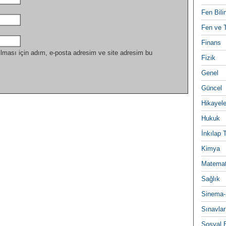
Fen Bili
Fen ve T
Finans
lması için adım, e-posta adresim ve site adresim bu
Fizik
Genel
Güncel
Hikayele
Hukuk
İnkılap 
Kimya
Matemat
Sağlık
Sinema-
Sınavlar
Sosyal B