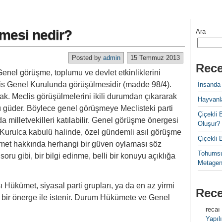
̧mesi nedir?
Ara
Posted by
admin
15 Temmuz 2013
Rece
enel görüşme, toplumu ve devlet etkinliklerini
is Genel Kurulunda görüşülmesidir (madde 98/4).
İnsanda
ak. Meclis görüşülmelerini ikili durumdan çıkararak
Hayvanla
güder. Böylece genel görüşmeye Meclisteki parti
Çiçekl
ıda milletvekilleri katılabilir. Genel görüşme önergesi
Oluşur?
 Kurulca kabulü halinde, özel gündemli asıl görüşme
Çiçekli
ümet hakkında herhangi bir güven oylaması söz
Tohumsu
ru gibi, bir bilgi edinme, belli bir konuyu açıklığa
Metagen
ı Hükümet, siyasal parti grupları, ya da en az yirmi
Rec
n bir önerge ile istenir. Durum Hükümete ve Genel
recaı
Yapılı