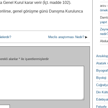
a Genel Kurul karar verir (İçt. madde 102).
arzu
örnek
erilirse, genel görüşme günü Danışma Kurulunca
Daml
yapıt 
Zeyn
nedir
 Nelerdir?
Meclis araştırması Nedir?
▶
Abdur
Ansiklop
erekli alanlar
*
ile işaretlenmişlerdir
Atatürk 
Biyograf
Biyoloji
Coğrafy
Din Kültu
Edebiya
Felsefe