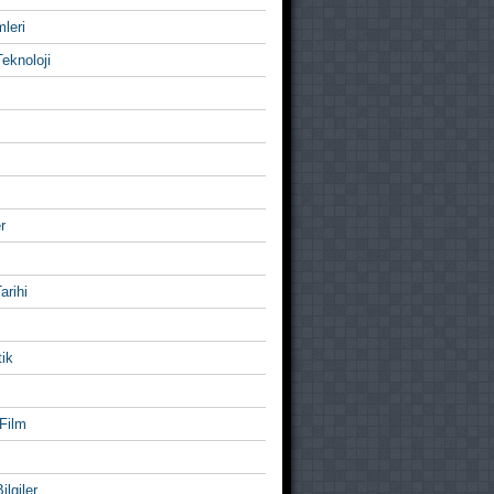
mleri
eknoloji
r
Tarihi
ik
Film
ilgiler