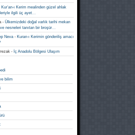
-
Kur’an-ı Kerim mealinden güzel ahlak
leriyle ilgili üç ayet…
a
-
Ülkemizdeki doğal varlık tarihi mekan
ve nesneleri tanıtan bir broşür…
ep Neva
-
Kuran-ı Kerimin gönderiliş amacı
?
rezak
-
İç Anadolu Bölgesi Ulaşım
edi
ve bilim
i
a
̈rü
t