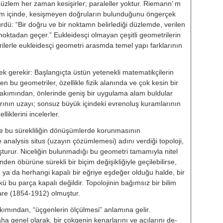
 düzlem her zaman ke­sişirler; paraleller yoktur. Riemann’ m
m içinde, kesişmeyen doğruların bulunduğunu öngerçek
̈rdü: “Bir doğru ve bir noktamn belirlediği düz­lemde, verilen
ktadan geçer.” Euk­leidesçi olmayan çeşitli geometrilerin
lerle eukleidesçi geometri ara­smda temel yapı farklarının
mek gerekir: Başlangıçta üstün yete­nekli matematikçilerin
̈len bu geo­metriler, özellikle fizik alanında ve çok kesin bir
bakımından, önlerinde geniş bir uygulama alam buldular
larının uzayı; sonsuz büyük içindeki evrenoluş kuramlarının
iklerini in­celerler.
e bu sürekliliğin dönüşümlerde ko­runmasının
analysis situs (uzayın çözümlemesi) adını verdiği topoloji,
şturur. Niceliğin bulunmadığı bu geometri tamamıyla nitel
den öbürüne sürekli bir biçim değişikliğiy­le geçilebilirse,
se ya da herhan­gi kapalı bir eğriye eşdeğer olduğu halde, bir
kü bu parça kapalı değil­dir. Topolojinin bağımsız bir bilim
care (1854-1912) olmuştur.
akımından, “üçgenlerin ölçülmesi” anlamına gelir.
ha genel olarak, bir çokgenin kenarlarını ve açılarını de­