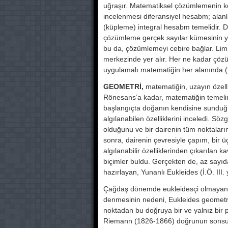
uğraşır. Matematiksel çözümle­menin k
incelenmesi diferansiyel hesabm; alanla
(küpleme) integral hesabm te­melidir. D
çö­zümleme gerçek sayılar kümesinin y
bu da, çözümleme­yi cebire bağlar. Lim
merkezinde yer alır. Her ne kadar çözü
uygulamalı matematiğin her alanında (fizi
GEOMETRİ,
matematiğin, uzayın özel­lik
Röne­sans’a kadar, matematiğin temeli­n
başlangıçta doğanın kendisine sunduğ
algılanabilen özelliklerini inceledi. Söz
olduğunu ve bir dairenin tüm noktaları
sonra, dairenin çevresiyle çapım, bir ü
algı­lanabilir özelliklerinden çıkarılan
biçimler buldu. Gerçekten de, az sayıda
hazırlayan, Yunanlı Eukleides (İ.Ö. III. 
Çağdaş dönemde eukleidesçi olma­yan
denmesinin nedeni, Eukleides geometris
noktadan bu doğruya bir ve yal­nız bir par
Riemann (1826-1866) doğrunun sonsuz­l