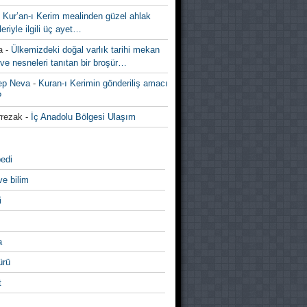
-
Kur’an-ı Kerim mealinden güzel ahlak
leriyle ilgili üç ayet…
a
-
Ülkemizdeki doğal varlık tarihi mekan
ve nesneleri tanıtan bir broşür…
ep Neva
-
Kuran-ı Kerimin gönderiliş amacı
?
rezak
-
İç Anadolu Bölgesi Ulaşım
edi
ve bilim
i
a
̈rü
t