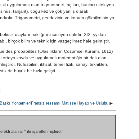
it uygulaması olan trigonometri, açıları, bunları niteleyen
kosinüs, tanjant), çoğu kez ve çok yanlış olarak
andırılır. Trigonometri, geodezinin ve konum gökbiliminin ya
elirsiz olayların sıklığını inceleyen dalıdır. XIX. yy’dan
bı, birçok bilim ve teknik için vazgeçilmez hale gelmiş­tir.
 des probabilites (Olasılıkların Çö­zümsel Kuramı, 1812)
rini ortaya koy­du ve uygulamalı matematiğin bir dalı olan
leştirdi. Nüfusbilim, iktisat, temel fizik, sana­yi teknikleri,
tik de büyük bir hızla gelişti.
k
 Baskı Yöntemleri
Fransız ressamı Matisse Hayatı ve Üslubu
▶
erekli alanlar
*
ile işaretlenmişlerdir