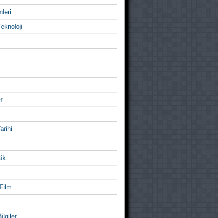
mleri
eknoloji
r
Tarihi
ik
Film
ilgiler