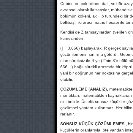
Cebirin en çok bilinen dalı, vektör uzay
evrensel olarak iktisatçılar, mühendisler,
bölümün kökeni, ax = b türündeki bir
bellibaşlı iki aracı matris hesabı ile tan
Kendisi de Z tamsayılardan (verilen örne
kümesinden
(| = 0,666) başlayarak, R gerçek sa­yıl
çözümlemenin sınırına götürür. Geo
olan süreksiz ile R’ye (2’nin 3’e bölü­
666…) bağlı sü­rekli arasmda bir köpru
yani bir doğrunun her noktasına gerçek b
olabilir.
ÇÖZÜMLEME (ANALİZ),
matema­tikte b
mantıktan, matema­tikten kaynaklanan ç
sini belirtir. Üstelik sonsuz küçükler 
çözümsel yöntem kullanmaz. Her bilim
rarlanır.
SONSUZ KÜÇÜK ÇÖZÜMLEMESİ,
bir
küçüklerin oranla­rıyla, öte yandan i