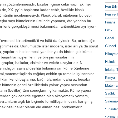
in çözümlenmesidir; bazıları için­se cebir yapmak, her
Fen Bili
de, XX. yy’ın başlarına kadar cebir, özellikle klasik
Fen ve T
zümünün incelenmesiydi. Klasik olarak nitelenen bu cebir,
şka sayı kümelerinin üstünde yapması, öte yandan bu
Finans
harflerle gerçekleştirmesi bakımından aritmetikten ayrılıyor­
Fizik
Genel
vrensel bir aritmetik”ti ve hâlâ da öyledir. Bu, aritmetiğin,
iril­mesidir. Günümüzde ister modern, is­ter arı ya da soyut
Güncel
u, yapıların in­celenmesi, yani bir ya da birden çok küme
Hikayele
 bağıntıların,işlemlerin ve bileşim yasalarının
Hukuk
 gruplar, halka­lar, cisimler ve vektör uzaylarıdır. N
erin,hiçbir sayısal özelliği bulun­mayan küme öğelerine
İnkılap 
atema­tikçilerin çağdaş cebirin şu temel dü­şüncesine
Kimya
rlıklar, kendi başlarına, bağıntılarından daha az hesaba
 kümenin genel özelliklerinin yalnız ya­pısı açısından
Matemat
arın (belitler) tüm sonuçlarını çıkarmaktır. Küme yapı­sı
Sağlık
r yerden çok cebirde egemen olan aksiyomatik yöntem,
amların açık bir biçimde formülleştirilmesini, karışmış
Sinema-
ncak özel haller olarak ele alman bazı problemlerin
Sınavlar
.
Sosyal B