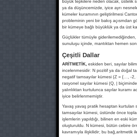
büyük tepkilere neden olacak, üsteli
ya da düşüncemizde, iyice ayrı nesne­ler
kümeler kura­mının geliştirilmesi Canto
probleminin yeni bir bakış açısmdan go
bir kümeye bağlı büyüklük ya da üst 
Güçlükler tümüyle giderilemediğin­den
sunuluşu için­de, mantıktan hemen sonr
Çeşitli Dallar
ARİTMETİK,
eskiden beri, sayılar bi­lim
incelenme­sidir: N pozitif ya da doğal t
negatif tamsayılar kümesi (Z = {…, -2,
rasyonel sa­yılar kümesi (Q, | biçiminde
yalınlıktan kurtulun­ca sayılar kuramı ad
iyice belirlenmemiştir.
Yavaş yavaş pratik hesaptan kurtulan s
tamsayılar kü­mesi, üstünde önce top
işlemlerin yapıldığı, bilinen en eski k
oluşturuldu. N kümesi, bütün cebire o
kavramıyla ilişkilidir; bu bağ,aritmetik 