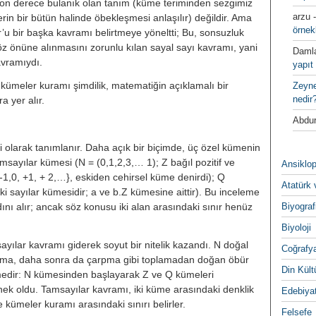
k son derece bulanık olan tanım (küme teriminden sezgimiz
arzu
in bir bütün halinde öbekleşmesi anlaşılır) değildir. Ama
örnek
r’u bir baş­ka kavramı belirtmeye yöneltti; Bu, sonsuzluk
̈z önüne alınmasını zorun­lu kılan sayal sayı kavramı, yani
Daml
kavramıydı.
yapıt 
, kümeler kuramı şimdilik, mate­matiğin açıklamalı bir
Zeyn
nedir
a yer alır.
Abdur
i olarak tanımlanır. Daha açık bir biçimde, üç özel kümenin
amsayı­lar kümesi (N = (0,1,2,3,… 1); Z bağıl pozitif ve
Ansiklop
 -1,0, +1, + 2,…}, eskiden cehirsel küme denirdi); Q
Atatürk 
ki sayı­lar kümesidir; a ve b.Z kümesine ait­tir). Bu inceleme
ını alır; ancak söz konusu iki alan arasındaki sınır henüz
Biyograf
Biyoloji
ayılar kavramı giderek soyut bir ni­telik kazandı. N doğal
Coğrafy
lama, daha sonra da çarpma gibi toplamadan do­ğan öbür
Din Kültu
ümedir: N kümesinden baş­layarak Z ve Q kümeleri
̈rnek oldu. Tamsayılar kavramı, iki küme arasın­daki denklik
Edebiya
ile kümeler kuramı ara­sındaki sınırı belirler.
Felsefe