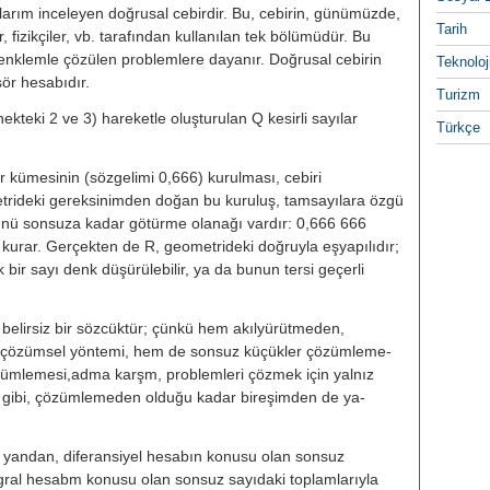
larım inceleyen doğrusal cebir­dir. Bu, cebirin, günümüzde,
Tarih
 fizik­çiler, vb. tarafından kullanılan tek bö­lümüdür. Bu
 denklemle çözülen prob­lemlere dayanır. Doğrusal cebirin
Teknoloj
sör hesabıdır.
Turizm
kteki 2 ve 3) hareketle oluşturu­lan Q kesirli sayılar
Türkçe
ar kümesinin (sözgelimi 0,666) ku­rulması, cebiri
metrideki gereksinimden doğan bu kuruluş, tamsayılara özgü
münü sonsuza kadar götürme olana­ğı vardır: 0,666 666
̈ kurar. Ger­çekten de R, geometrideki doğruyla eşyapılıdır;
ir sayı denk düşü­rülebilir, ya da bunun tersi geçerli
elirsiz bir sözcüktür; çünkü hem akılyürütmeden,
özümsel yöntemi, hem de sonsuz küçükler çözümleme­
çözümlemesi,adma karşm, problemle­ri çözmek için yalnız
 gibi, çözümleme­den olduğu kadar bireşimden de ya­
 yandan, diferansiyel hesabın ko­nusu olan sonsuz
ntegral hesabm ko­nusu olan sonsuz sayıdaki toplamla­rıyla