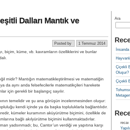
şitli Dalları Mantık ve
Ara
Rece
Posted by
1 Temmuz 2014
İnsanda
ı, biçim, küme, vb. kavramların özelliklerini ve bunlar
dalı.
Hayvanla
Çiçekl
Oluşur?
ğil midir? Mantığın matematikleştirilmesi ve matematiğin
Çiçekli
e ya da ay­nı anda felsefecilerle matematikçile­ri harekete
Tohumsu
ar için gerekli bir başlangıç sayılır.
Metagen
ın temelidir ve şu ana görüşün incelenmesinden oluşur:
uluğu kendi içinde ya da başka topluluklar­la bağlantılıdır.
Rec
redir, kümeler ku­ramının aküyürütme biçimini, özellik­le de
ramlarına bağlı akılyürütme biçimini kullanmaktadırlar.
recaı
 zaman
yadsınmadı; bu, Cantor’un verdiği ve yapıtına karşı
Yapılı