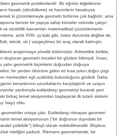
ökeni geometrik problemler­dir: Bir eğrinin teğetlerinin
rın hesabı (dördülleme) ve hacimlerin he­sabıysa
emek ki çözümlemeyle geometri birbirine çok bağlıdır; ama
a­pısına benzer bir yapıya sahip küme­ler üstünde çalışır;
it ve süreklilik kavramları matematiksel çözümleme­nin
mleme, artık XVIII. yy’daki gibi, üstün durumda değilse de,
k, tek­nik, vb.) vazgeçilmez bir araç olarak kalmıştır.
lerini araştırmaya yönelik bölümü­dür. Aritmetikle birlikte,
i oluşturan geometri önceleri bir gözlem bilimiydi. İnsan,
u yalın ge­ometrik biçimlerin doğrudan doğruya
gelimi, bir yerden öbürüne giden en kısa yolun,doğru çizgi
nın merkez­den eşit uzaklıkta bulunduğunu gözle­di. Daha
çgenin kenarlarının uzun­luklarını karşılaştırdı ve uzayın
 kav­ramlar yardımıyla eukleidesçi geo­metriyi kurarak yeni
ki birkaç te­mel aksiyomdan başlayarak ilk tutarlı sistemi
yy. başı) oldu.
 geometriler ortaya çıktı. Euk­leidesçi olmayan geometri
inin temel aksiyomunun (“bir doğrunun dışında­ki bir
alel çizilebilir”) bilinçli ola­rak reddedilmesidir. Böylece,
uk niteliğini yadsıdı. Riemann geo­metrisinde, bir