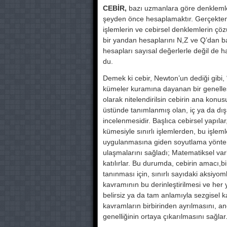
CEBİR,
bazı uzmanlara göre denklem­ler
şeyden önce he­saplamaktır. Gerçekten 
işlemlerin ve cebirsel denklemlerin çö
bir yandan hesaplarını N,Z ve Q’dan ba
hesapları sayısal değerler­le değil de 
du.
Demek ki cebir, Newton’un dediği gi­bi, “e
kümeler kuramına dayanan bir genelleşt
olarak nitelendi­rilsin cebirin ana konus
üstünde tanımlanmış olan, iç ya da dış
incelenmesidir. Baş­lıca cebirsel yapılar,
kümesiyle sınırlı işlemlerden, bu işleml
uygulanması­na giden soyutlama yöntemi,m
ulaşmalarını sağladı; Ma­tematiksel va
katı­lırlar. Bu durumda, cebirin amacı,bir
tanınması için, sınırlı sayıdaki aksiyoml
kavramının bu derinleştirilmesi ve he
belirsiz ya da tam anlamıyla sezgisel kavr
kavramların birbirinden ay­rılmasını, a
genelliğinin ortaya çıkarılmasını sağlar