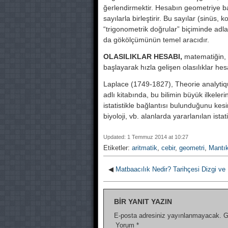
ğerlendirmektir. Hesabın geometriye bas
sayılarla birleştirir. Bu sayılar (sinüs, 
“trigonometrik doğrular” biçiminde adl
da gökölçümünün temel aracıdır.
OLASILIKLAR HESABI,
matematiğin, b
başlayarak hızla gelişen olasılıklar hesa
Laplace (1749-1827), Theorie analytique
adlı kitabında, bu bilimin büyük ilkele
istatistikle bağlantısı bulunduğu­nu kesin
biyoloji, vb. alanlarda yararlanılan istatis
Updated: 1 Temmuz 2014 at 10:27
Etiketler:
aritmatik
,
cebir
,
geometri
,
Mantı
◀
Matbaacılık Nedir? Tarihçesi Dizgi ve
BIR YANIT YAZIN
E-posta adresiniz yayınlanmayacak.
G
Yorum
*