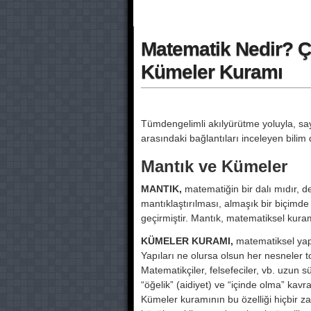
Matematik Nedir? Çe
Kümeler Kuramı
Tümdengelimli akılyürütme yoluyla, say
arasındaki bağ­lantıları inceleyen bilim 
Mantık ve Kümeler
MANTIK,
matematiğin bir dalı mıdır, de
mantıklaştırılması, almaşık bir biçimd
geçirmiştir. Mantık, ma­tematiksel kuraml
KÜMELER KURAMI,
matematiksel yapın
Yapıları ne olursa olsun her nesneler topl
Matematikçiler, felse­feciler, vb. uzun sü
“öğelik” (aidiyet) ve “içinde ol­ma” kav
Kümeler kuramının bu özelliği hiçbir