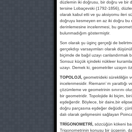
düzlemin iki doğrusu, bir doğru ve bir
tersine Lobaçevski (1792-1856), düzle
olarak kabul etti ve şu aksiyomu ileri su
doğruyu kesmeyen en az iki doğru bu no
derinlemesine incelenmesi, bu geo­metri
bulun­madığım göstermiştir.
Son olarak şu üginç gerçeği de belirt­
gerçekdışı var­sayımları olarak düşünu
biçimde de bağıl uzayı canlandırmak 
Sonsuz küçük içindeki nükleer kuram­
uzayı. Demek ki, geometriler uzayın özell
TOPOLOJİ,
geometrideki sürekliliğin v
incelenmesidir. Riemann’ m yarattığı ve 
çözümleme ve geometrinin sınırını olu
bir geomet­ridir. Topolojide iki biçim, birin
eşdeğerdir. Böyle­ce, bir daire,bir elip
doğru parçasına eşdeğer değüdir; çün
dalı olarak gelişmesini sağlayan Poin
TRİGONOMETRİ,
sözcüğün kökeni b
Trigonometrinin konu­su bir üçgenin, da