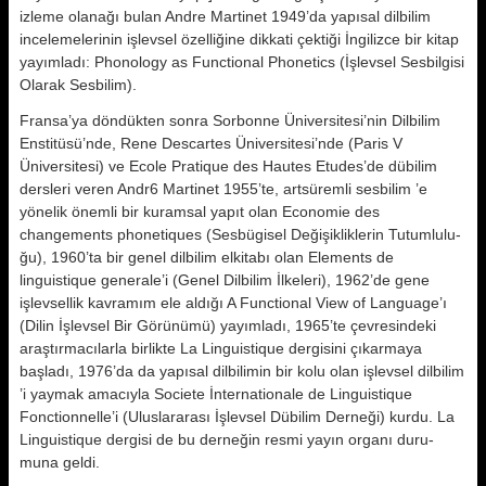
izleme olanağı bulan An­dre Martinet 1949’da yapısal dilbilim
incelemelerinin işlevsel özelliğine dik­kati çektiği İngilizce bir kitap
yayım­ladı: Phonology as Functional Phonetics (İşlevsel Sesbilgisi
Olarak Sesbi­lim).
Fransa’ya döndükten sonra Sorbonne Üniversitesi’nin Dilbilim
Enstitüsü’nde, Rene Descartes Üniversitesi’nde (Paris V
Üniversitesi) ve Ecole Pratique des Hautes Etudes’de dübilim
dersleri veren Andr6 Martinet 1955’te, artsüremli sesbilim ’e
yönelik önemli bir kuramsal yapıt olan Economie des
changements phonetiques (Sesbügisel Değişikliklerin Tutumlulu­
ğu), 1960’ta bir genel dilbilim elkitabı olan Elements de
linguistique generale’i (Genel Dilbilim İlkeleri), 1962’de gene
işlevsellik kavramım ele aldığı A Functional View of Language’ı
(Dilin İşlevsel Bir Görünümü) yayımladı, 1965’te çevresindeki
araştırmacılarla birlikte La Linguistique dergisini çı­karmaya
başladı, 1976’da da yapısal dilbilimin bir kolu olan işlevsel dilbi­lim
’i yaymak amacıyla Societe İnternationale de Linguistique
Fonctionnelle’i (Uluslararası İşlevsel Dübilim Derneği) kurdu. La
Linguistique dergisi de bu derneğin resmi yayın organı duru­
muna geldi.