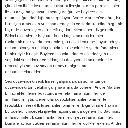
çift eklemlilik’ tir.İnsan topluluklarını iletişim kur­ma gereksinimleri
ile en az çaba ya­sasını kaynaştırdığını ve böylece dil­sel
tutumluluğun doğduğunu vurgula­yan Andre Martinet’ye göre, bir
bildirişim aracı olan ve insan deneyinin verilerini kendine özgü bir
biçimde düzenleyen diller, çift açıdan eklem­lenen dizgelerdir:
Birinci eklemleme boyutunda en küçük anlamlı birimler
(anlambirimler ya da monemler); ikin­ci eklemleme boyutundaysa
anlamı ol­mayan en küçük birimler (sesbirimler ya da fonemler)
birbirleriyle birleşir. Böylece insanlar, düden dile değişen az
sayıdaki sesbirimler ve birkaç bin dolayındaki anlambirimler
aracılığıy­la sonsuz sayıda deneyim olgusunu
anlatabilmektedirler.
Ses düzeyindeki sesbilimsel çalışma­lardan sonra tümce
düzeyindeki tümcebilim çalışmalarına da yönelen Andre Martinet,
birinci eklemleme boyutunda yer alan anlambirimleri de
sınıflandırmıştır. Genel olarak sözlüksel anlambirimler’le
(sözlükbirimler) dilbilgisel anlambirimler’e (biçimbirimler) ayrılan
bu öğeler, tümcedeki işlevleri açısından da üçe ayrılır: Ba­ğımsız
anlambirimler; bağımlı anlam­birimler; işlevsel anlambirimler.
Bunlara ayrıca yüklemsel anlambirimler ile kiplikler eklenir. Andre