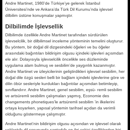
Andre Martinet, 1980’de Türkiye’ye gelerek İstanbul
Üniversitesi’nde ve Ankara’da Türk Dil Kurumu’nda iş­levsel
dilbilim üstüne konuşmalar yapmıştır.
Dilbilimde İşlevsellik
Dilbilimde özellikle Andre Martinet tarafından sürdürülen
işlevselcilik, bir dilbilimsel inceleme yönteminin temelini oluşturur.
Bu yöntem, bir doğal dil dizgesindeki öğeleri ve bu öğeler
arasındaki bağıntıları bildirişim olgu­su içindeki işlevleri açısmdan
ele alır. Dolayısıyla işlevselcilik öncelikle ses düzleminde
uygulama alam bulmuş ve sesbilim’de yaygınlık kazanmıştır.
Andre Martinet ve izleyicilerinin ge­liştirdikleri işlevsel sesbilim, her
do­ğal dile özgü sesleri belli bir bağlam içindeki işlevlerine göre ve
dilin öbür sesleriyle kurdukları bağıntılar açı­smdan betimleyip,
sınıflandırır. Andre Martinet, genel sesbilim, eşsü- remli sesbilim
ve artsüremli sesbilim çalışmaları yapmış, Economie des
changements phonetiques’le artsü­remli sesbilim ’in ilkelerini
ortaya ko­yarken, yapısal yöntemin tarihsel açı­dan da verimli
olduğunu göstermeye çalışmıştır.
Andre Martinet’nin bildirişim olgusu açısından ve işlevsel olarak
yaklaştı­ğı dil sorununda saptadığı en ilgi çe­kici özelliklerden biri,