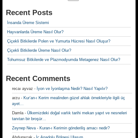
Recent Posts
İnsanda Üreme Sistemi
Hayvanlarda Üreme Nasıl Olur?
Çiçekli Bitkilerde Polen ve Yumurta Hücresi Nasıl Oluşur?
Çiçekli Bitkilerde Üreme Nasıl Olur?
Tohumsuz Bitkilerde ve Plazmodyumda Metagenez Nasıl Olur?
Recent Comments
recaı ayvaz
-
İyon ve İyonlaşma Nedir? Nasıl Yapılır?
arzu
-
Kur’an-ı Kerim mealinden güzel ahlak örnekleriyle ilgili üç
ayet…
Damla
-
Ülkemizdeki doğal varlık tarihi mekan yapıt ve nesneleri
tanıtan bir broşür…
Zeynep Neva
-
Kuran-ı Kerimin gönderiliş amacı nedir?
Abdurrezak
-
İç Anadolu Bölgesi Ulaşım