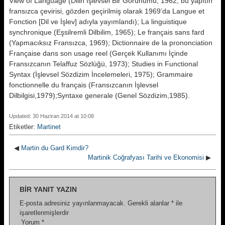
View of Language (Dilin İşlevsel Bir Görünümü, 1962; bu ya­pıtın
fransızca çevirisi, gözden geçi­rilmiş olarak 1969’da Langue et
Fonction [Dil ve İşlev] adıyla yayımlandı); La linguistique
synchronique (Eşsilremli Dilbilim, 1965); Le français sans fard
(Yapmacıksız Fransızca, 1969); Dictionnaire de la prononciation
Française dans son usage reel (Ger­çek Kullanımı İçinde
Fransızcanın Telaffuz Sözlüğü, 1973); Studies in Functional
Syntax (İşlevsel Sözdizim İncelemeleri, 1975); Grammaire
fonctionnelle du français (Fransızcanın İşlevsel
Dilbilgisi,1979);Syntaxe generale (Genel Sözdizim,1985).
Updated: 30 Haziran 2014 at 10:08
Etiketler:
Martinet
◀
Martin du Gard Kimdir?
Martinik Coğrafyası Tarihi ve Ekonomisi
▶
BIR YANIT YAZIN
E-posta adresiniz yayınlanmayacak.
Gerekli alanlar
*
ile
işaretlenmişlerdir
Yorum
*