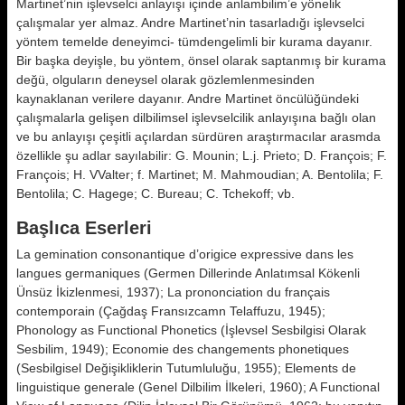
Martinet’nin işlevselci anlayışı içinde anlambilim’e yönelik
çalışmalar yer almaz. Andre Martinet’nin tasarladığı işlev­selci
yöntem temelde deneyimci- tümdengelimli bir kurama dayanır.
Bir başka deyişle, bu yöntem, önsel olarak saptanmış bir kurama
değü, ol­guların deneysel olarak gözlemlenme­sinden
kaynaklanan verilere daya­nır. Andre Martinet öncülüğündeki
çalış­malarla gelişen dilbilimsel işlevselci­lik anlayışına bağlı olan
ve bu anlayı­şı çeşitli açılardan sürdüren araştırmacılar arasmda
özellikle şu adlar sayılabilir: G. Mounin; L.j. Prieto; D. François; F.
François; H. VValter; f. Martinet; M. Mahmoudian; A. Bentolila; F.
Bentolila; C. Hagege; C. Bureau; C. Tchekoff; vb.
Başlıca Eserleri
La gemination consonantique d’origice expressive dans les
langues germaniques (Germen Dillerinde Anlatımsal Kökenli
Ünsüz İkizlenmesi, 1937); La prononciation du français
contemporain (Çağdaş Fransızcamn Telaffuzu, 1945);
Phonology as Func­tional Phonetics (İşlevsel Sesbilgisi Olarak
Sesbilim, 1949); Economie des changements phonetiques
(Sesbilgisel Değişikliklerin Tutumluluğu, 1955); Elements de
linguistique gene­rale (Genel Dilbilim İlkeleri, 1960); A Functional