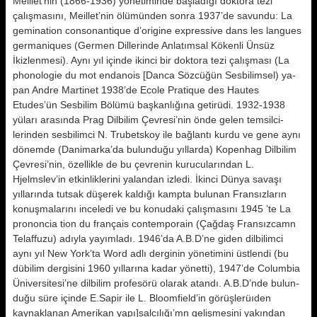
Meillet’nin (1866-1936) yönetiminde baş­ladığı doktora tezi
çalışmasını, Meillet’nin ölümünden sonra 1937’de sa­vundu: La
gemination consonantique d’origine expressive dans les langues
germaniques (Germen Dillerinde Anlatımsal Kökenli Ünsüz
İkizlenmesi). Aynı yıl içinde ikinci bir doktora tezi çalışması (La
phonologie du mot endanois [Danca Sözcüğün Sesbilimsel) ya­
pan Andre Martinet 1938’de Ecole Pratique des Hautes
Etudes’ün Sesbi­lim Bölümü başkanlığına getirüdi. 1932-1938
yüları arasında Prag Dil­bilim Çevresi’nin önde gelen temsilci­
lerinden sesbilimci N. Trubetskoy ile bağlantı kurdu ve gene aynı
dönemde (Danimarka’da bulunduğu yıllarda) Kopenhag Dilbilim
Çevresi’nin, özel­likle de bu çevrenin kurucularından L.
Hjelmslev’in etkinliklerini yalandan izledi. İkinci Dünya savaşı
yıllarında tutsak düşerek kaldığı kampta bulu­nan Fransızların
konuşmalarını ince­ledi ve bu konudaki çalışmasını 1945 ’te La
prononcia tion du français contemporain (Çağdaş Fransızcamn
Telaffuzu) adıyla yayımladı.
1946’da A.B.D’ne giden dilbilimci
aynı yıl New York’ta Word adlı derginin yönetimi­ni üstlendi (bu
dübilim dergisini 1960 yıllarına kadar yönetti), 1947’de Columbia
Üniversitesi’ne dilbilim profe­sörü olarak atandı. A.B.D’nde bulun­
duğu süre içinde E.Sapir ile L. Bloomfield’in görüşlerüıden
kaynaklanan Amerikan yapı]salcılığı’mn gelişmesi­ni yakından