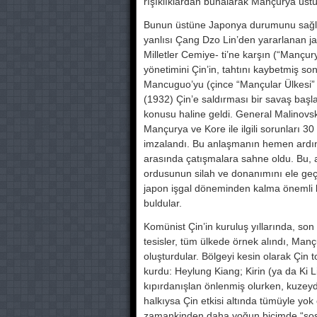
rışıklıklardan bunalarak Mançurya üstü
Bunun üstüne Japonya durumunu sağ­l
yanlısı Çang Dzo Lin’den yararlanan ja-
Milletler Cemiye- ti’ne karşın (“Mançur
yönetimini Çin’in, tahtını kay­betmiş s
Mancuguo’yu (çince “Mançular Ülkesi
(1932) Çin’e saldırma­sı bir savaş ba
konusu haline geldi. General Malinovski J
Mançur­ya ve Kore ile ilgili sorunları 30 
imzalandı. Bu anlaş­manın hemen ardın
arasında çatışmalara sahne oldu. Bu, 
ordusunun silah ve do­nanımını ele geçirm
japon işgal döneminden kalma önemli bi
buldu­lar.
Komünist Çin’in kuruluş yıllarında, son 
tesisler, tüm ülkede örnek alındı, Mançur
oluşturdular. Bölgeyi kesin olarak Çin
kurdu: Heylung Kiang; Kirin (ya da Ki L
kıpırdanışlan ön­lenmiş olurken, kuzey
halkıysa Çin etkisi altında tü­müyle 
zamankin­den daha yoğun biçimde “sosyal