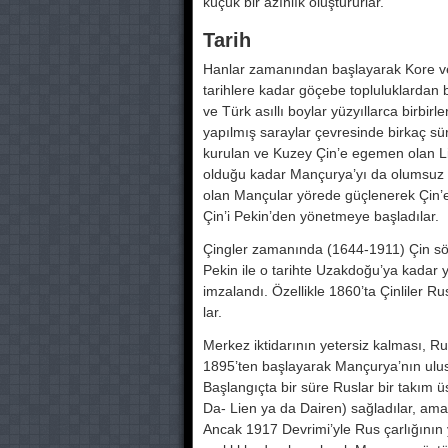
küçük bir azınlık oluştururlar.
Tarih
Hanlar zamanından başlayarak Kore ve C
tarihlere ka­dar göçebe topluluklardan b
ve Türk asıllı boylar yüz­yıllarca birbirl
yapılmış saraylar çevresinde bir­kaç 
kurulan ve Ku­zey Çin’e egemen olan Li
olduğu kadar Mançurya’yı da olumsuz yo
olan Mançular yörede güçlenerek Çi
Çin’i Pekin’den yö­netmeye başladılar.
Çingler zamanında (1644-1911) Çin so
Pekin ile o ta­rihte Uzakdoğu’ya kadar y
imzalandı. Özellikle 1860’ta Çinliler 
lar.
Merkez iktidarının yetersiz kalması, Ru
1895’ten başlaya­rak Mançurya’nın ulu
Başlangıçta bir süre Ruslar bir­ takım u
Da- Lien ya da Dairen) sağladılar, am
Ancak 1917 Devrimi’yle Rus çarlığının y