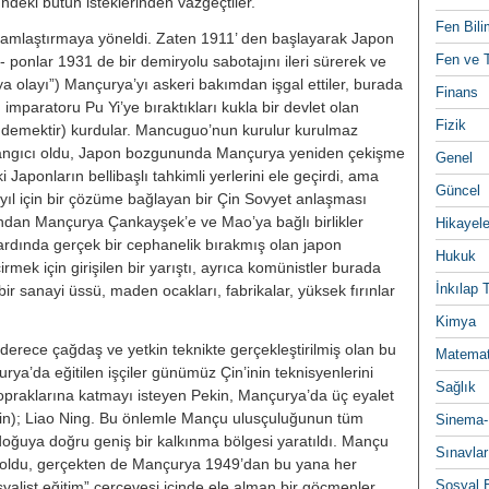
ndeki bütün isteklerinden vazgeç­tiler.
Fen Bili
amlaştırmaya yöneldi. Zaten 1911’ den başlayarak Japon
Fen ve T
 ponlar 1931 de bir demiryolu sabota­jını ileri sürerek ve
ya olayı”) Mançurya’yı askeri bakımdan işgal ettiler, burada
Finans
on imparatoru Pu Yi’ye bırak­tıkları kukla bir devlet olan
Fizik
” de­mektir) kurdular. Mancuguo’nun kurulur kurulmaz
şlangıcı oldu, Japon bozgununda Mançurya yeniden çekiş­me
Genel
aponların bellibaşlı tahkim­li yerlerini ele geçirdi, ama
Güncel
yıl için bir çözüme bağlayan bir Çin Sovyet anlaşması
dan Mançurya Çankayşek’e ve Mao’ya bağlı birlikler
Hikayele
ardında gerçek bir cephanelik bırak­mış olan japon
Hukuk
ek için girişilen bir yarıştı, ayrıca komünistler bura­da
İnkılap 
r sanayi üssü, maden ocak­ları, fabrikalar, yüksek fırınlar
Kimya
derece çağdaş ve yetkin teknikte gerçekleştirilmiş olan bu
Matemat
ya’da eği­tilen işçiler günümüz Çin’inin teknis­yenlerini
Sağlık
 topraklarına katmayı iste­yen Pekin, Mançurya’da üç eyalet
in); Liao Ning. Bu önlemle Mançu ulusçuluğunun tüm
Sinema-
doğuya doğru geniş bir kalkınma bölgesi yaratıldı. Mançu
Sınavlar
yok oldu, gerçekten de Mançur­ya 1949’dan bu yana her
Sosyal B
ist eğitim” çerçevesi içinde ele alman bir göçmenler