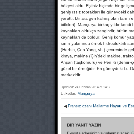
bölgesi oldu. Eşitsiz biçimde bir gelis
geniş ıssız toprakları ile gü­neydeki daha
yarat­tı. Bir ara geri kalmış olan tarım e
bitkileri). Mançurya birkaç yıldır kendi
kaynakları oldukça zen­gindir, bütün m
kaynakları da boldur: Geniş kömür yat
sınırı yakının­da örnek hidroelektrik san
(Harbin, Çen Yong, vb.) çevresinde gelis
kimya, makine (Çin’deki makine, trakt
Anşan (taşkömürü) ve Pen Ki (demir-çe
güzel bir örneğidir. En güneydeki Lu-
merkezidir.
Updated: 24 Haziran 2014 at 14:56
Etiketler:
Mançurya
◀
Fransız ozanı Mallarme Hayatı ve Eserle
BIR YANIT YAZIN
E-posta adresiniz yayınlanmayacak.
G