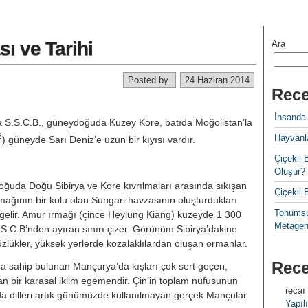
sı ve Tarihi
Ara
Posted by
24 Haziran 2014
Rece
İnsanda
S.S.C.B., güneydoğuda Kuzey Ko­re, batıda Moğolistan’la
2
Hayvanla
) güneyde Sarı Deniz’e uzun bir kıyısı vardır.
Çiçekl
Oluşur?
ğuda Doğu Sibirya ve Kore kıvrıl­maları arasında sıkışan
Çiçekli
ağının bir kolu olan Sungari havzasının oluşturdukları
Tohumsu
gelir. Amur ırmağı (çince Heylung Kiang) kuzeyde 1 300
Metagen
.S.C.B’nden ayıran sınırı çizer. Görünüm Sibirya’dakine
üzlükler, yüksek yerlerde kozalaklılardan olu­şan ormanlar.
Rec
ğa sahip bulunan Mançurya’da kış­ları çok sert geçen,
lan bir karasal iklim egemendir. Çin’in toplam nüfusunun
recaı
da dil­leri artık günümüzde kullanılmayan gerçek Mançular
Yapılı