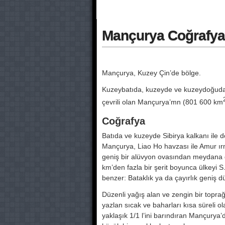
Mançurya Coğrafya
Mançurya, Kuzey Çin’de bölge.
Kuzeybatıda, kuzeyde ve kuzeydoğu­da 
çevrili olan Mançurya’mn (801 600 km
Coğrafya
Batıda ve kuzeyde Sibirya kalkanı ile do
Mançurya, Liao Ho havzası ile Amur ırm
geniş bir alüvyon ovasın­dan meydana 
km’den fazla bir şerit boyunca ülkeyi S
benzer: Ba­taklık ya da çayırlık geniş d
Düzenli yağış alan ve zengin bir top­ra
yazlan sıcak ve baharları kısa süreli o
yaklaşık 1/1 l’ini barındıran Mançurya’