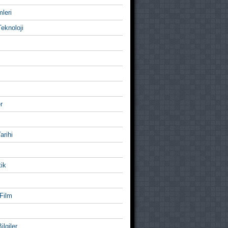
mleri
eknoloji
r
Tarihi
ik
Film
ilgiler