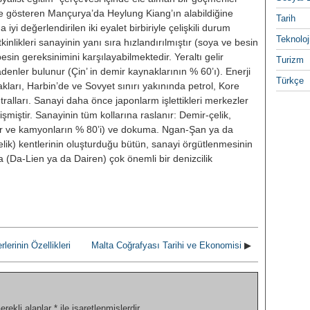
̧me gösteren Mançurya’da Heylung Kiang’ın ala­bildiğine
Tarih
 iyi değerlendirilen iki eyalet birbiriyle çelişkili durum
Teknoloj
t­kinlikleri sanayinin yanı sıra hızlan­dırılmıştır (soya ve besin
 besin gereksinimini karşılayabilmektedir. Yeraltı gelir
Turizm
adenler bulunur (Çin’ in demir kaynaklarının % 60’ı). Enerji
Türkçe
akları, Harbin’de ve Sovyet sınırı yakınında petrol, Kore
tralları. Sa­nayi daha önce japonlarm işlettikleri merkezler
̧miştir. Sanayinin tüm kollarına raslanır: Demir-çelik,
ör ve kamyonların % 80’i) ve dokuma. Ngan-Şan ya da
lik) kentlerinin oluş­turduğu bütün, sanayi örgütlenmesi­nin
Da (Da-Lien ya da Dairen) çok önemli bir denizcilik
rinin Özellikleri
Malta Coğrafyası Tarihi ve Ekonomisi
▶
erekli alanlar
*
ile işaretlenmişlerdir