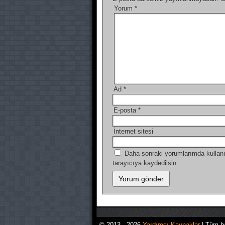
Yorum
*
Ad
*
E-posta
*
İnternet sitesi
Daha sonraki yorumlarımda kullanı
tarayıcıya kaydedilsin.
© 2013 - 2026
Yardımcı Kaynaklar
| Tüm ha