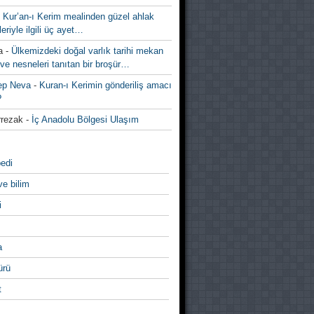
-
Kur’an-ı Kerim mealinden güzel ahlak
leriyle ilgili üç ayet…
a
-
Ülkemizdeki doğal varlık tarihi mekan
ve nesneleri tanıtan bir broşür…
ep Neva
-
Kuran-ı Kerimin gönderiliş amacı
?
rezak
-
İç Anadolu Bölgesi Ulaşım
edi
ve bilim
i
a
̈rü
t