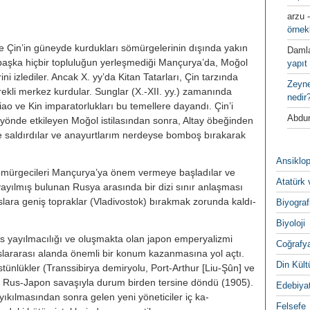
arzu
örnek
̧in’in güneyde kurdukları sömür­gelerinin dışında yakın
Daml
aşka hiç­bir topluluğun yerleşmediği Mançur­ya’da, Moğol
yapıt 
erini izlediler. Ancak X. yy’da Kitan Tatarları, Çin tarzın­da
Zeyn
sürekli merkez kurdular. Sunglar (X.-XII. yy.) zamanında
nedir
ao ve Kin imparatorlukları bu temellere dayan­dı. Çin’i
Abdur
̈nde etkileyen Moğol istila­sından sonra, Altay öbeğinden
n’e saldırdılar ve anayurtlarım nerdeyse bomboş bırakarak
Ansiklop
̈mürgecileri Mançurya’ya önem vermeye başladılar ve
Atatürk 
ayılmış bu­lunan Rusya arasında bir dizi sınır an­laşması
Ruslara geniş topraklar (Vladivostok) bırakmak zorunda kaldı­
Biyograf
Biyoloji
s yayılmacılığı ve oluşmakta olan japon emperyalizmi
Coğrafy
slararası alan­da önemli bir konum kazanmasına yol açtı.
Din Kültu
̈stünlükler (Transsibirya de­miryolu, Port-Arthur [Liu-Şûn] ve
a Rus-Japon savaşıyla durum birden tersine döndü (1905).
Edebiya
ıkılmasın­dan sonra gelen yeni yöneticiler iç ka­
Felsefe