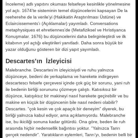
İnceleme) adlı yapıtını okuması felsefeye kesin­likle yönelmesine
yol açtı. 1674’te sis­teminin temel düşüncelerini kapsayan De la
reeherehe de la verile’yi (Haki­katin Araştırılması Üstüne) ve
Eclaircissements’ı (Açıklamalar) yayımladı. Conversations
metaphysiques et ehretiennes’de (Metafiziksel ve Hıristiyanca
Konuşmalar. 1676) bu düşüncele­rini daha belirginleştirdi ve ilk
kita­bının yol açtığı eleştirileri yanıtladı. Daha sonra büyük bir
yazar olduğu­nu gösteren bir dizi yapıt yayımladı.
Descartes’ın İzleyicisi
Malebranche. Descartes’m izleyicisiydi ve ruhu yalnızca
düşünceye, be­deni de yerkaplama ve harekete indir­geyen
descartescı felsefe çerçevesi içinde çok güç bir sorunu, yani ruh
ile bedenin birliği sorununu çözmeye ça­lıştı. Katısıksız bir
düşünce, katışıksız bir makineyi nasıl harekete geçirebi­lir ve bu
makine en küçük bir düşün­cenin bile nasıl nedeni olabilir?
Descartes. “çok kesin ve çok apaçık bir deneyim” diyerek, bu
birliği yalnızca kabul ediyor, ama açıklamıyordu. Ma­lebranche
ise, bu ikiciliği sonuna ka­dar götürdü. Ona göre, beden ile ruh
arasında hiçbir nedensellik bağıntısı yoktur. “Yalnızca Tanrı
gerçek ne­dendir”. Yaratıkların eylemleri, Tanrı’yı, bedenin belli bir