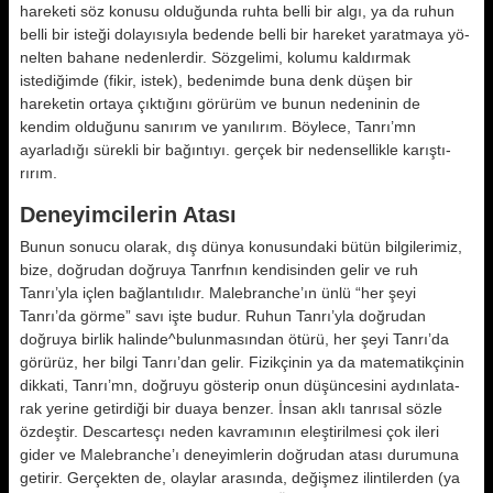
hareketi söz ko­nusu olduğunda ruhta belli bir algı, ya da ruhun
belli bir isteği dolayısıyla be­dende belli bir hareket yaratmaya yö­
nelten bahane nedenlerdir. Sözgelimi, kolumu kaldırmak
istediğimde (fikir, istek), bedenimde buna denk düşen bir
hareketin ortaya çıktığını görürüm ve bunun nedeninin de
kendim oldu­ğunu sanırım ve yanılırım. Böylece, Tanrı’mn
ayarladığı sürekli bir bağın­tıyı. gerçek bir nedensellikle karıştı­
rırım.
Deneyimcilerin Atası
Bunun sonucu olarak, dış dünya konu­sundaki bütün bilgilerimiz,
bize, doğ­rudan doğruya Tanrfnın kendisinden gelir ve ruh
Tanrı’yla içlen bağlantı­lıdır. Malebranche’ın ünlü “her şeyi
Tanrı’da görme” savı işte budur. Ru­hun Tanrı’yla doğrudan
doğruya bir­lik halinde^bulunmasından ötürü, her şeyi Tanrı’da
görürüz, her bilgi Tanrı’dan gelir. Fizikçinin ya da matema­tikçinin
dikkati, Tanrı’mn, doğruyu gösterip onun düşüncesini aydınlata­
rak yerine getirdiği bir duaya benzer. İnsan aklı tanrısal sözle
özdeştir. Descartesçı neden kavramının eleşti­rilmesi çok ileri
gider ve Malebranche’ı deneyimlerin doğrudan atası du­rumuna
getirir. Gerçekten de, olaylar arasında, değişmez ilintilerden (ya