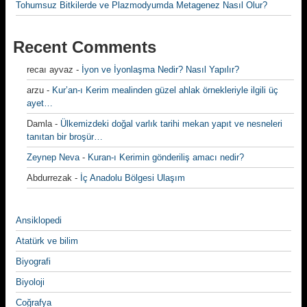
Tohumsuz Bitkilerde ve Plazmodyumda Metagenez Nasıl Olur?
Recent Comments
recaı ayvaz
-
İyon ve İyonlaşma Nedir? Nasıl Yapılır?
arzu
-
Kur’an-ı Kerim mealinden güzel ahlak örnekleriyle ilgili üç
ayet…
Damla
-
Ülkemizdeki doğal varlık tarihi mekan yapıt ve nesneleri
tanıtan bir broşür…
Zeynep Neva
-
Kuran-ı Kerimin gönderiliş amacı nedir?
Abdurrezak
-
İç Anadolu Bölgesi Ulaşım
Ansiklopedi
Atatürk ve bilim
Biyografi
Biyoloji
Coğrafya