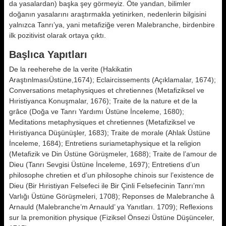
da yasalardan) başka şey görmeyiz. Öte yandan, bilimler
doğanın yasalarını araştırmakla yetinirken, nedenlerin bilgisini
yalnızca Tanrı’ya, yani meta­fiziğe veren Malebranche, birdenbire
ilk pozitivist olarak ortaya çıktı.
Başlıca Yapıtları
De la reeherehe de la verite (Hakika­tin
AraştınlmasıÜstüne,1674); Eclaircissements (Açıklamalar, 1674);
Conversations metaphysiques et chretiennes (Metafiziksel ve
Hıristiyanca Konuşmalar, 1676); Traite de la nature et de la
grâce (Doğa ve Tan­rı Yardımı Üstüne İnceleme, 1680);
Meditations metaphysiques et chre­tiennes (Metafiziksel ve
Hıristiyanca Düşünüşler, 1683); Traite de morale (Ahlak Üstüne
İnceleme, 1684); Entretiens suriametaphysique et la religion
(Metafizik ve Din Üstüne Gö­rüşmeler, 1688); Traite de l’amour de
Dieu (Tanrı Sevgisi Üstüne İnceleme, 1697); Entretiens d’un
philosophe chretien et d’un philosophe chinois sur l’existence de
Dieu (Bir Hıristiyan Felsefeci ile Bir Çinli Felsefecinin Tanrı’mn
Varlığı Üstüne Görüşmele­ri, 1708); Reponses de Malebranche â
Arnauld (Malebranche’m Arnauld’ ya Yanıtları. 1709); Reflexions
sur la premonition physique (Fiziksel Önse­zi Üstüne Düşünceler,