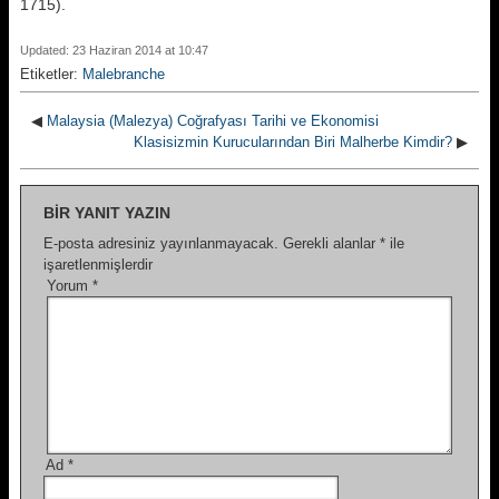
1715).
Updated: 23 Haziran 2014 at 10:47
Etiketler:
Malebranche
◀
Malaysia (Malezya) Coğrafyası Tarihi ve Ekonomisi
Klasisizmin Kurucularından Biri Malherbe Kimdir?
▶
BIR YANIT YAZIN
E-posta adresiniz yayınlanmayacak.
Gerekli alanlar
*
ile
işaretlenmişlerdir
Yorum
*
Ad
*