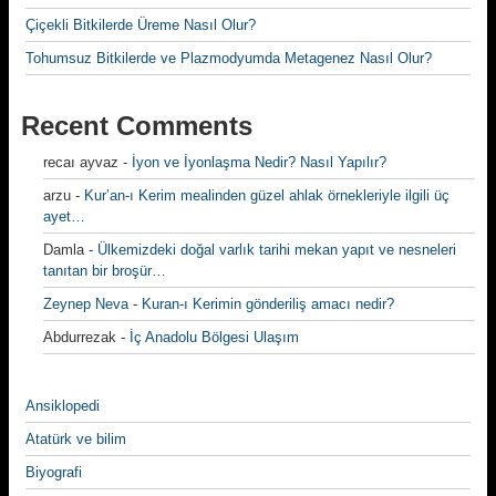
Çiçekli Bitkilerde Üreme Nasıl Olur?
Tohumsuz Bitkilerde ve Plazmodyumda Metagenez Nasıl Olur?
Recent Comments
recaı ayvaz
-
İyon ve İyonlaşma Nedir? Nasıl Yapılır?
arzu
-
Kur’an-ı Kerim mealinden güzel ahlak örnekleriyle ilgili üç
ayet…
Damla
-
Ülkemizdeki doğal varlık tarihi mekan yapıt ve nesneleri
tanıtan bir broşür…
Zeynep Neva
-
Kuran-ı Kerimin gönderiliş amacı nedir?
Abdurrezak
-
İç Anadolu Bölgesi Ulaşım
Ansiklopedi
Atatürk ve bilim
Biyografi