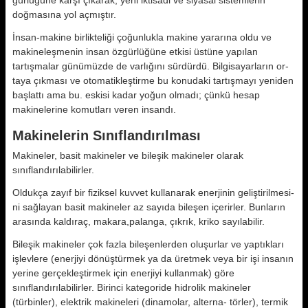
gürlüğüne karşı çıkarak, yeni iktisa­di ve siyasal sistemlerin
doğmasına yol açmıştır.
İnsan-makine birlikteliği çoğunlukla makine yararına oldu ve
makineleş­menin insan özgürlüğüne etkisi üstü­ne yapılan
tartışmalar günümüzde de varlığını sürdürdü. Bilgisayarların or­
taya çıkması ve otomatikleştirme bu konudaki tartışmayı yeniden
başlattı ama bu. eskisi kadar yoğun olmadı; çünkü hesap
makinelerine komutları veren insandı.
Makinelerin Sınıflandırılması
Makineler, basit makineler ve bileşik makineler olarak
sınıflandırılabilir­ler.
Oldukça zayıf bir fiziksel kuvvet kul­lanarak enerjinin geliştirilmesi­
ni sağlayan basit makineler az sayı­da bileşen içerirler. Bunların
arasın­da kaldıraç, makara,palanga, çıkrık, kriko sayılabilir.
Bileşik makineler çok fazla bileşenler­den oluşurlar ve yaptıkları
işlevlere (enerjiyi dönüştürmek ya da üretmek veya bir işi insanın
yerine gerçekleş­tirmek için enerjiyi kullanmak) göre
sınıflandırılabilirler. Birinci kategori­de hidrolik makineler
(türbinler), elek­trik makineleri (dinamolar, alterna- törler), termik