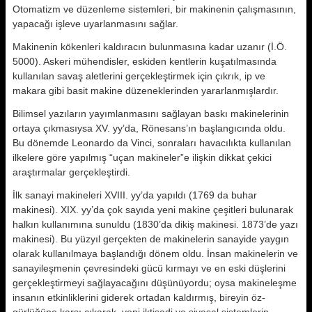
Otomatizm ve düzenle­me sistemleri, bir makinenin çalışma­sının,
yapacağı işleve uyarlanmasını sağlar.
Makinenin kökenleri kaldıracın bu­lunmasına kadar uzanır (İ.Ö.
5000). Askeri mühendisler, eskiden kentlerin kuşatılmasında
kullanılan savaş alet­lerini gerçekleştirmek için çıkrık, ip ve
makara gibi basit makine düzenekle­rinden yararlanmışlardır.
Bilimsel yazıların yayımlanmasını sağlayan baskı makinelerinin
ortaya çıkmasıysa XV. yy’da, Rönesans’ın başlangıcında oldu.
Bu dönemde Leonardo da Vinci, sonraları havacılık­ta kullanılan
ilkelere göre yapılmış “uçan makineler”e ilişkin dikkat çe­kici
araştırmalar gerçekleştirdi.
İlk sanayi makineleri XVIII. yy’da ya­pıldı (1769 da buhar
makinesi). XIX. yy’da çok sayıda yeni makine çeşitle­ri bulunarak
halkın kullanımına su­nuldu (1830’da dikiş makinesi. 1873’de yazı
makinesi). Bu yüzyıl ger­çekten de makinelerin sanayide yay­gın
olarak kullanılmaya başlandığı dö­nem oldu.
İnsan makinelerin ve
sana­yileşmenin çevresindeki gücü kırma­yı ve en eski düşlerini
gerçekleştirme­yi sağlayacağını düşünüyordu; oysa makineleşme
insanın etkinliklerini giderek ortadan kaldırmış, bireyin öz­