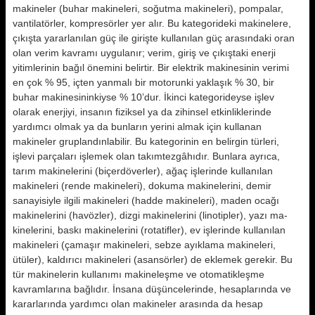
makineler (buhar ma­kineleri, soğutma makineleri), pompa­lar,
vantilatörler, kompresörler yer alır. Bu kategorideki makinelere,
çı­kışta yararlanılan güç ile girişte kul­lanılan güç arasındaki oran
olan ve­rim kavramı uygulanır; verim, giriş ve çıkıştaki enerji
yitimlerinin bağıl öne­mini belirtir. Bir elektrik makinesinin verimi
en çok % 95, içten yanmalı bir motorunki yaklaşık % 30, bir
buhar makinesininkiyse % 10’dur. İkinci ka­tegorideyse işlev
olarak enerjiyi, insa­nın fiziksel ya da zihinsel etkinliklerin­de
yardımcı olmak ya da bunların ye­rini almak için kullanan
makineler gruplandınlabilir. Bu kategorinin en belirgin türleri,
işlevi parçaları işle­mek olan takımtezgâhıdır. Bunlara ayrıca,
tarım makinelerini (biçer­döverler), ağaç işlerinde kullanılan
makineleri (rende makineleri), doku­ma makinelerini, demir
sanayisiyle il­gili makineleri (hadde makineleri), maden ocağı
makinelerini (havözler), dizgi makinelerini (linotipler), yazı ma­
kinelerini, baskı makinelerini (rotatif­ler), ev işlerinde kullanılan
makinele­ri (çamaşır makineleri, sebze ayıkla­ma makineleri,
ütüler), kaldırıcı ma­kineleri (asansörler) de eklemek gere­kir. Bu
tür makinelerin kullanımı ma­kineleşme ve otomatikleşme
kavram­larına bağlıdır. İnsana düşüncelerinde, hesaplarında ve
kararlarında yardımcı olan maki­neler arasında da hesap