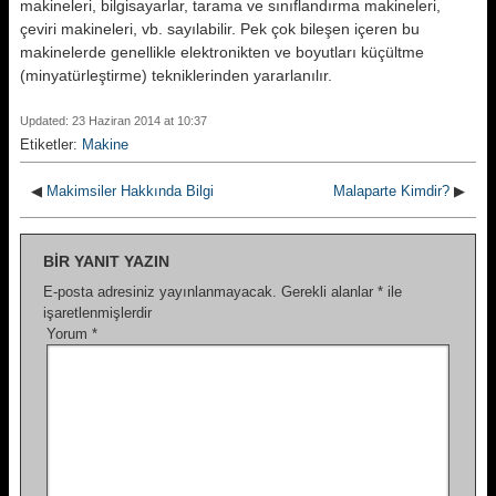
makineleri, bilgisayarlar, tarama ve sınıflandır­ma makineleri,
çeviri makineleri, vb. sayılabilir. Pek çok bileşen içeren bu
makinelerde genellikle elektronikten ve boyutları küçültme
(minyatürleştir­me) tekniklerinden yararlanılır.
Updated: 23 Haziran 2014 at 10:37
Etiketler:
Makine
◀
Makimsiler Hakkında Bilgi
Malaparte Kimdir?
▶
BIR YANIT YAZIN
E-posta adresiniz yayınlanmayacak.
Gerekli alanlar
*
ile
işaretlenmişlerdir
Yorum
*