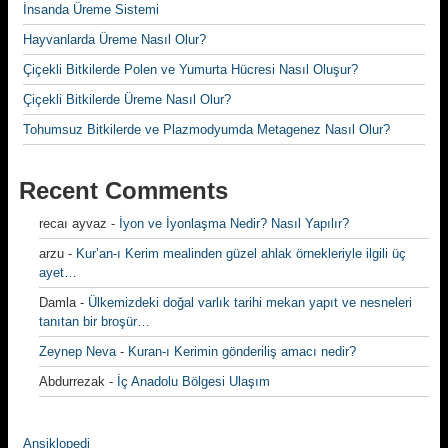
İnsanda Üreme Sistemi
Hayvanlarda Üreme Nasıl Olur?
Çiçekli Bitkilerde Polen ve Yumurta Hücresi Nasıl Oluşur?
Çiçekli Bitkilerde Üreme Nasıl Olur?
Tohumsuz Bitkilerde ve Plazmodyumda Metagenez Nasıl Olur?
Recent Comments
recaı ayvaz
-
İyon ve İyonlaşma Nedir? Nasıl Yapılır?
arzu
-
Kur’an-ı Kerim mealinden güzel ahlak örnekleriyle ilgili üç
ayet…
Damla
-
Ülkemizdeki doğal varlık tarihi mekan yapıt ve nesneleri
tanıtan bir broşür…
Zeynep Neva
-
Kuran-ı Kerimin gönderiliş amacı nedir?
Abdurrezak
-
İç Anadolu Bölgesi Ulaşım
Ansiklopedi