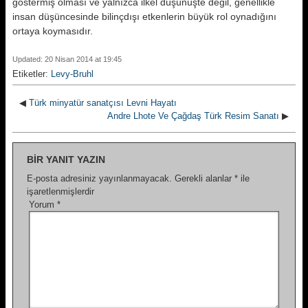
göstermiş olması ve yalnızca ilkel dü­şünüşte değil, genellikle
insan düşün­cesinde bilinçdışı etkenlerin büyük rol oynadığını
ortaya koymasıdır.
Updated: 20 Nisan 2014 at 19:45
Etiketler:
Levy-Bruhl
◀
Türk minyatür sanatçısı Levni Hayatı
Andre Lhote Ve Çağdaş Türk Resim Sanatı
▶
BIR YANIT YAZIN
E-posta adresiniz yayınlanmayacak.
Gerekli alanlar
*
ile
işaretlenmişlerdir
Yorum
*