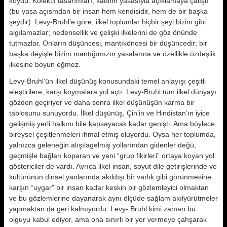
koydu. Kolektif tasarımları, katılım yasasıyla açıklamaya çalıştı
(bu yasa açısmdan bir insan hem kendi­sidir, hem de bir başka
şeydir). Levy-Bruhl’e göre, ilkel toplumlar hiç­bir şeyi bizim gibi
algılamazlar; nedensellik ve çelişki ilkelerini de göz önünde
tutmazlar. Onların düşüncesi, mantıköncesi bir düşüncedir; bir
başka deyişle bizim mantığımızın ya­salarına ve özellikle özdeşlik
ilkesine boyun eğmez.
Levy-Bruhl’ün ilkel düşünüş konusun­daki temel anlayışı çeşitli
eleştirilere, karşı koymalara yol açtı. Levy-Bruhl tüm ilkel dünyayı
gözden geçiriyor ve daha sonra ilkel düşünüşün karma bir
tablosunu sunuyordu. İlkel düşünüş, Çin’in ve Hindistan’ın iyice
gelişmiş yerli halkını bile kapsayacak kadar genişti. Ama böylece,
bireysel çeşitlenmeleri ihmal etmiş oluyordu. Oysa her toplumda,
yalnızca geleneğin alı­şılagelmiş yollarından gidenler değü,
geçmişle bağları koparan ve yeni “grup fikirleri” ortaya koyan yol
gös­tericiler de vardı. Ayrıca ilkel insan, soyut dile getirişlerinde ve
kültürünün dinsel yanlarında akıldışı bir varlık gi­bi görünmesine
karşın “uygar” bir in­san kadar keskin bir gözlemleyici ol­maktan
ve bu gözlemlerine dayanarak aynı ölçüde sağlam akılyürütmeler
yapmaktan da geri kalmıyordu. Levy- Bruhl kimi zaman bu
olguyu kabul edi­yor, ama ona sınırlı bir yer vermeye çahşarak