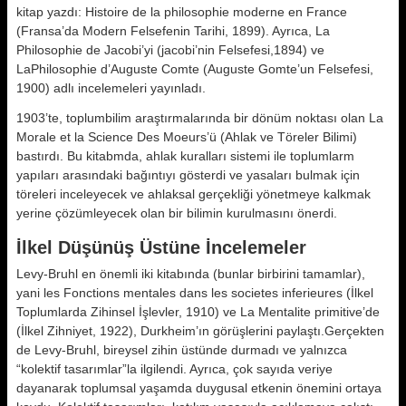
kitap yazdı: Histoire de la philosophie moderne en France
(Fransa’da Mo­dern Felsefenin Tarihi, 1899). Ayrıca, La
Philosophie de Jacobi’yi (jacobi’nin Felsefesi,1894) ve
LaPhilosophie d’Auguste Comte (Auguste Gomte’un Fel­sefesi,
1900) adlı incelemeleri yayın­ladı.
1903’te, toplumbilim araştırmaların­da bir dönüm noktası olan La
Morale et la Science Des Moeurs’ü (Ahlak ve Töreler Bilimi)
bastırdı. Bu kitabmda, ahlak kuralları sistemi ile toplumlarm
yapıları arasındaki bağıntıyı gösterdi ve yasaları bulmak için
töreleri ince­leyecek ve ahlaksal gerçekliği yönet­meye kalkmak
yerine çözümleyecek olan bir bilimin kurulmasını önerdi.
İlkel Düşünüş Üstüne İncelemeler
Levy-Bruhl en önemli iki kitabında (bunlar birbirini tamamlar),
yani les Fonctions mentales dans les societes inferieures (İlkel
Toplumlarda Zihin­sel İşlevler, 1910) ve La Mentalite primitive’de
(İlkel Zihniyet, 1922), Durkheim’ın görüşlerini paylaştı.Gerçekten
de Levy-Bruhl, bireysel zihin üs­tünde durmadı ve yalnızca
“kolektif tasarımlar”la ilgilendi. Ayrıca, çok sayıda veriye
dayanarak toplumsal yaşamda duygusal etkenin önemini ortaya