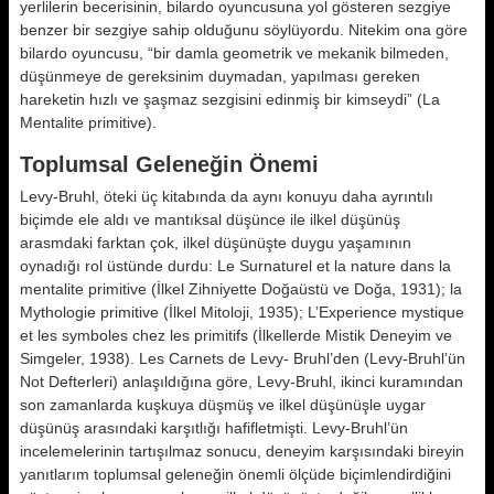
yerlilerin becerisinin, bilardo oyuncusuna yol gösteren sezgiye
benzer bir sezgiye sahip olduğunu söylüyordu. Nitekim ona göre
bilardo oyuncusu, “bir damla geometrik ve mekanik bilmeden,
düşünmeye de ge­reksinim duymadan, yapılması gere­ken
hareketin hızlı ve şaşmaz sezgisi­ni edinmiş bir kimseydi” (La
Mentali­te primitive).
Toplumsal Geleneğin Önemi
Levy-Bruhl, öteki üç kitabında da ay­nı konuyu daha ayrıntılı
biçimde ele aldı ve mantıksal düşünce ile ilkel düşünüş
arasmdaki farktan çok, ilkel dü­şünüşte duygu yaşamının
oynadığı rol üstünde durdu: Le Surnaturel et la nature dans la
mentalite primitive (İlkel Zihniyette Doğaüstü ve Doğa, 1931); la
Mythologie primitive (İlkel Mitoloji, 1935); L’Experience mystique
et les symboles chez les primitifs (İlkellerde Mistik Deneyim ve
Simge­ler, 1938). Les Carnets de Levy- Bruhl’den (Levy-Bruhl’ün
Not Defter­leri) anlaşıldığına göre, Levy-Bruhl, ikinci kuramından
son zamanlarda kuşkuya düşmüş ve ilkel düşünüşle uy­gar
düşünüş arasındaki karşıtlığı hafifletmişti. Levy-Bruhl’ün
incelemelerinin tartışıl­maz sonucu, deneyim karşısındaki bi­reyin
yanıtlarım toplumsal gelene­ğin önemli ölçüde biçimlendirdiğini