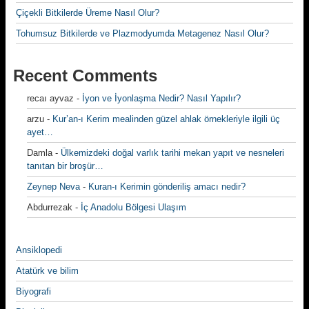
Çiçekli Bitkilerde Üreme Nasıl Olur?
Tohumsuz Bitkilerde ve Plazmodyumda Metagenez Nasıl Olur?
Recent Comments
recaı ayvaz
-
İyon ve İyonlaşma Nedir? Nasıl Yapılır?
arzu
-
Kur’an-ı Kerim mealinden güzel ahlak örnekleriyle ilgili üç
ayet…
Damla
-
Ülkemizdeki doğal varlık tarihi mekan yapıt ve nesneleri
tanıtan bir broşür…
Zeynep Neva
-
Kuran-ı Kerimin gönderiliş amacı nedir?
Abdurrezak
-
İç Anadolu Bölgesi Ulaşım
Ansiklopedi
Atatürk ve bilim
Biyografi