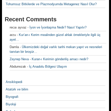
Tohumsuz Bitkilerde ve Plazmodyumda Metagenez Nasıl Olur?
Recent Comments
recaı ayvaz
-
İyon ve İyonlaşma Nedir? Nasıl Yapılır?
arzu
-
Kur’an-ı Kerim mealinden güzel ahlak örnekleriyle ilgili üç
ayet…
Damla
-
Ülkemizdeki doğal varlık tarihi mekan yapıt ve nesneleri
tanıtan bir broşür…
Zeynep Neva
-
Kuran-ı Kerimin gönderiliş amacı nedir?
Abdurrezak
-
İç Anadolu Bölgesi Ulaşım
Ansiklopedi
Atatürk ve bilim
Biyografi
Biyoloji