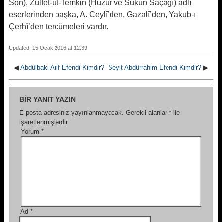
Son), Zülfet-üt-Temkin (Huzur ve Sükun Saçağı) adlı
eserlerinden başka, A. Ceylî’den, Gazalî’den, Yakub-ı
Çerhî’den tercümeleri vardır.
Updated: 15 Ocak 2016 at 12:39
◀
Abdülbaki Arif Efendi Kimdir?
Seyit Abdürrahim Efendi Kimdir?
▶
BIR YANIT YAZIN
E-posta adresiniz yayınlanmayacak.
Gerekli alanlar
*
ile
işaretlenmişlerdir
Yorum
*
Ad
*