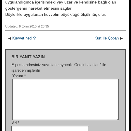
uygulandığında içerisindeki yay uzar ve kendisine bağlı olan
göstergenin hareket etmesini sağlar.
Böylelikle uygulanan kuvvetin büyüklüğü ölçülmüş olur.
Updated: 9 Ekim 2015 at 23:35
◀
Kuvvet nedir?
Kurt İle Çoban
▶
BIR YANIT YAZIN
E-posta adresiniz yayınlanmayacak.
Gerekli alanlar
*
ile
işaretlenmişlerdir
Yorum
*
Ad
*