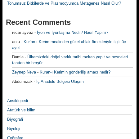
Tohumsuz Bitkilerde ve Plazmodyumda Metagenez Nasıl Olur?
Recent Comments
recaı ayvaz
-
İyon ve İyonlaşma Nedir? Nasıl Yapılır?
arzu
-
Kur’an-ı Kerim mealinden güzel ahlak örnekleriyle ilgili üç
ayet…
Damla
-
Ülkemizdeki doğal varlık tarihi mekan yapıt ve nesneleri
tanıtan bir broşür…
Zeynep Neva
-
Kuran-ı Kerimin gönderiliş amacı nedir?
Abdurrezak
-
İç Anadolu Bölgesi Ulaşım
Ansiklopedi
Atatürk ve bilim
Biyografi
Biyoloji
Coğrafya