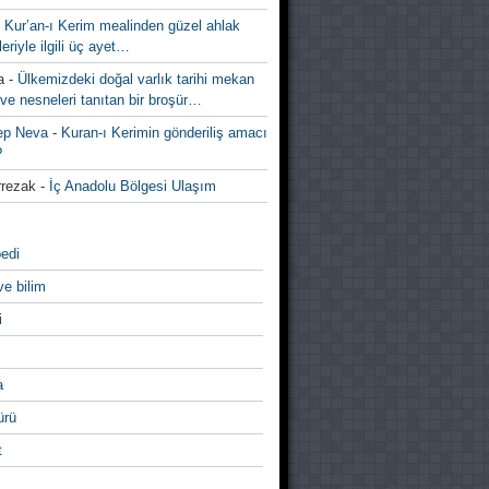
-
Kur’an-ı Kerim mealinden güzel ahlak
leriyle ilgili üç ayet…
a
-
Ülkemizdeki doğal varlık tarihi mekan
ve nesneleri tanıtan bir broşür…
ep Neva
-
Kuran-ı Kerimin gönderiliş amacı
?
rezak
-
İç Anadolu Bölgesi Ulaşım
edi
ve bilim
i
a
̈rü
t