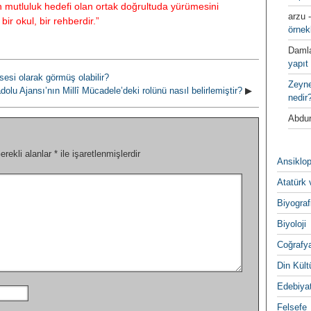
n mutluluk hedefi olan ortak doğrultuda yürümesini
arzu
bir okul, bir rehberdir.”
örnek
Daml
yapıt 
esi olarak görmüş olabilir?
Zeyn
dolu Ajansı’nın Millî Mücadele’deki rolünü nasıl belirlemiştir?
▶
nedir
Abdur
erekli alanlar
*
ile işaretlenmişlerdir
Ansiklop
Atatürk 
Biyograf
Biyoloji
Coğrafy
Din Kültu
Edebiya
Felsefe