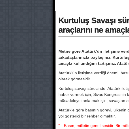
Kurtuluş Savaşı sür
araçlarını ne amaçla
Metne göre Atatürk’ün iletişime ver
arkadaşlarınızla paylaşınız. Kurtuluş
amaçla kullandığını tartışınız. Atatu
Atatürk’ün iletişime verdiği önemi, 
olarak görmesidir.
Kurtuluş savaşı sürecinde, Atatürk ile
haber vermek için, Sivas Kongresinin ka
mücadeleyei anlatmak için, savaştan s
Atatürk’e göre basının görevi, ülkenin 
yol gösterici bir rehber olmaktır.
“…Basın, milletin genel sesidir. Bir mill