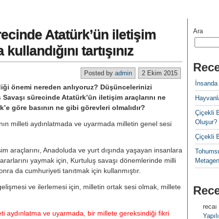
ecinde Atatürk’ün iletişim
Ara
 kullandığını tartışınız
Rece
Posted by
admin
2 Ekim 2015
İnsanda
diği önemi nereden anlıyoruz? Düşüncelerinizi
 Savaşı sürecinde Atatürk’ün iletişim araçlarını ne
Hayvanla
̈rk’e göre basının ne gibi görevleri olmalıdır?
Çiçekl
Oluşur?
basının milleti aydınlatmada ve uyarmada milletin genel sesi
Çiçekli
tişim araçlarını, Anadoluda ve yurt dışında yaşayan insanlara
Tohumsu
rarlarını yaymak için, Kurtuluş savaşı dönemlerinde milli
Metagen
onra da cumhuriyeti tanıtmak için kullanmıştır.
gelişmesi ve ilerlemesi için, milletin ortak sesi olmak, millete
Rec
recaı
eti aydınlatma ve uyarmada, bir millete gereksindiği fikri
Yapılı