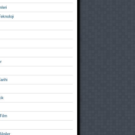
mleri
eknoloji
r
Tarihi
ik
Film
ilgiler