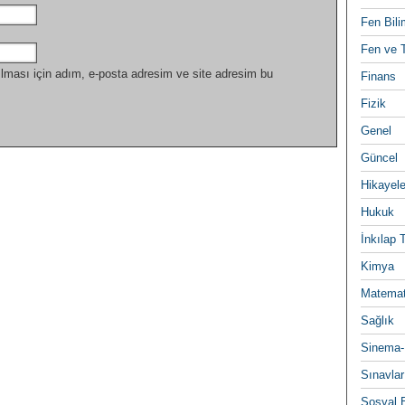
Fen Bili
Fen ve T
lması için adım, e-posta adresim ve site adresim bu
Finans
Fizik
Genel
Güncel
Hikayele
Hukuk
İnkılap 
Kimya
Matemat
Sağlık
Sinema-
Sınavlar
Sosyal B