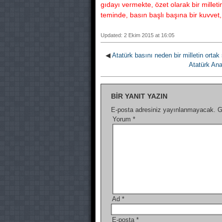
gıdayı vermekte, özet olarak bir milleti
teminde, basın başlı başına bir kuvvet, 
Updated: 2 Ekim 2015 at 16:05
◀
Atatürk basını neden bir milletin ortak s
Atatürk Ana
BIR YANIT YAZIN
E-posta adresiniz yayınlanmayacak.
G
Yorum
*
Ad
*
E-posta
*