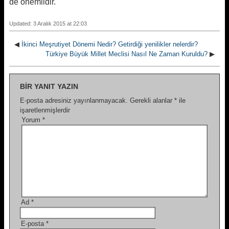
de önemlidir.
Updated: 3 Aralık 2015 at 22:03
◀
İkinci Meşrutiyet Dönemi Nedir? Getirdiği yenilikler nelerdir?
Türkiye Büyük Millet Meclisi Nasıl Ne Zaman Kuruldu?
▶
BIR YANIT YAZIN
E-posta adresiniz yayınlanmayacak.
Gerekli alanlar
*
ile
işaretlenmişlerdir
Yorum
*
Ad
*
E-posta
*