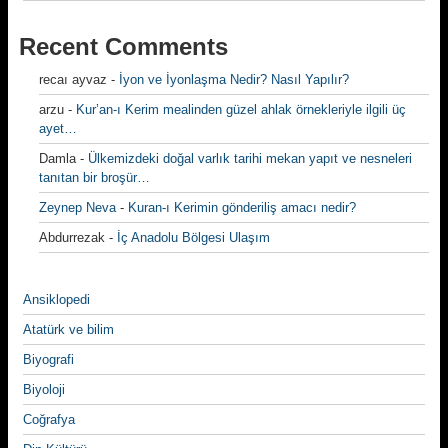
Recent Comments
recaı ayvaz
-
İyon ve İyonlaşma Nedir? Nasıl Yapılır?
arzu
-
Kur’an-ı Kerim mealinden güzel ahlak örnekleriyle ilgili üç
ayet…
Damla
-
Ülkemizdeki doğal varlık tarihi mekan yapıt ve nesneleri
tanıtan bir broşür…
Zeynep Neva
-
Kuran-ı Kerimin gönderiliş amacı nedir?
Abdurrezak
-
İç Anadolu Bölgesi Ulaşım
Ansiklopedi
Atatürk ve bilim
Biyografi
Biyoloji
Coğrafya