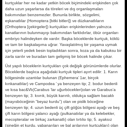
kurtçuklar her ne kadar yetkin böcek biçimindeki erişkinden çok
daha uzun yaşarlarsa da töreleri ve dış organlaşmaları
bakımından benzemezler. Bununla birlikte, sözge­limi,
eşkanatlılar (Homoptera [bitki bitleri]) ve düzkanatlıların
(Orthoptera [çekirgeler]) kurtçukları erişkinle­rinden yalnızca
kanatlarının bulun­mayışı bakımından farklıdırlar, öbür organları
embriyo halindeyken de var­dır.
Başka böceklerde kurtçuk, köklü
ve tam bir başkalaşıma uğrar. Yavaşlatılmış bir yaşama uymak
için yeter­li yedek besin topladıktan sonra, ko­za ya da kabuksu bir
zarla sarılır ve buradan tam gelişmiş bir böcek halin­de çıkar.
Üst yapılı böceklerin kurtçukları çok değişik görünümlerde olurlar.
Böcek­lerde başlıca aşağıdaki kurtçuk tipleri ayırt edilir: 1. Karın
bölgesinde uzan­tılar bulunan (Ephemera’ 1ar, birçok
kınkanatlılar) ve Campodea ’ ya ben­zeyen tip; 2. bodur bedenli
ve kısa bac&Vlı(Carabus ’lar uğurböcekleri)olan ve Garabus’a
benzeyen tip; 3. kıvrık, büyük karınlı, oldukça sağlam bacaklı
(mayısböceğinin “beyaz kurdu”) olan ve pislik böceğine
benzeyen tip; 4. uzun bedenli üç çift göğüs bölgesi aya­ğı ve beş
çift karın bölgesi yalancı ayağı (pulkanatiılar ya da kelebekler,
mecopteralar ve birkaç zarkanatlı) olan tırtılsı tip; 5. ayaksız
(sineğin et kurdu, yabanarıları ve bal arılarının kurtçukları) olan