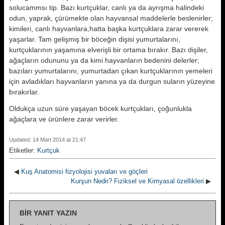
solucammsı tip. Bazı kurtçuklar, canlı ya da ayrışma halindeki
odun, yaprak, çürümekte olan hayvansal maddelerle beslenir­ler;
kimileri, canlı hayvanlara,hatta başka kurtçuklara zarar vererek
ya­şarlar. Tam gelişmiş bir böceğin dişi­si yumurtalarını,
kurtçuklarının yaşa­mına elverişli bir ortama bırakır. Ba­zı dişiler,
ağaçların odununu ya da kimi hayvanların bedenini delerler;
bazıları yumurtalarını, yumurtadan çıkan kurtçuklarının yemeleri
için av­ladıkları hayvanların yanına ya da durgun suların yüzeyine
bırakır­lar.
Oldukça uzun süre yaşayan böcek kurtçukları, çoğunlukla
ağaçlara ve ürünlere zarar verirler.
Updated: 14 Mart 2014 at 21:47
Etiketler:
Kurtçuk
◀
Kuş Anatomisi fizyolojisi yuvaları ve göçleri
Kurşun Nedir? Fiziksel ve Kimyasal özellikleri
▶
BIR YANIT YAZIN