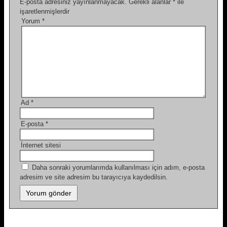
E-posta adresiniz yayınlanmayacak.
Gerekli alanlar
*
ile
işaretlenmişlerdir
Yorum
*
Ad
*
E-posta
*
İnternet sitesi
Daha sonraki yorumlarımda kullanılması için adım, e-posta
adresim ve site adresim bu tarayıcıya kaydedilsin.