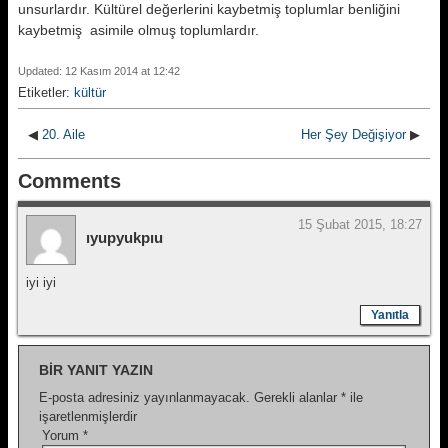
unsurlardır. Kültürel değerlerini kaybetmiş toplumlar benliğini
kaybetmiş asimile olmuş toplumlardır.
Updated: 12 Kasım 2014 at 12:42
Etiketler:
kültür
◀
20. Aile
Her Şey Değişiyor
▶
Comments
15 Şubat 2015, 18:27
ıyupyukpıu
iyi iyi
Yanıtla
BIR YANIT YAZIN
E-posta adresiniz yayınlanmayacak.
Gerekli alanlar
*
ile
işaretlenmişlerdir
Yorum
*