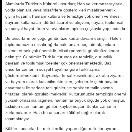
Alıntılarda Türklerin Kültürel unsurları; Han ve kervansaraylarla,
yolda olanlara veya misafirlere gösterdikleri misafirperverlik,
giyim kuşamı, hamam kültürü ve temizliğe çok önem verilmesi,
bayram kutlamaları, dürüst ticaret ve alışveriş hayatı, toplumsal
ve sosyal hayat tören ve oyunların topluca çoşkuyla yapılmasıdır.
Bu unsurların bir çoğu günümüze kadar devam etmiştir. Halen
toplumumuzda misafir ağırlamak, onları hoş tutmak, onlara
hizmet etmek çok önemlidir. Misafirperverlik günümüze kadar
gelmiştir. Günümüz Türk kültüründe de temizlik, dürüstlük,
bayram ve toplumsal törenler çok önemsenmektedir. Bazı
unsurlar zamanın sosyal hayatına göre farklılaşma
gösterebilmektedir. Bayramlar kırsal kesimlerde, akraba ziyareti
ve bayram olarak kutlabilmekte iken, şehirlerde şehir hayatını
dayatması ile sadece tatil günleri ve şehirden tatile kaçma
fırsatları olarak görülebilmektedir. Kültürümüzde temziliğin önemi
yüksek olmasına rağmen, hamamlar büyük ölçüde yok olmuştur.
Eskiden olan hamam günleri kaybolmuştur. Bunlar zamanın
zorlamalarıdır. Hala bu unsurları kültürel değer olarak
taşımaktayız.
Kültürel unsurlar bir milleti millet yapan diğer milletler ayıran