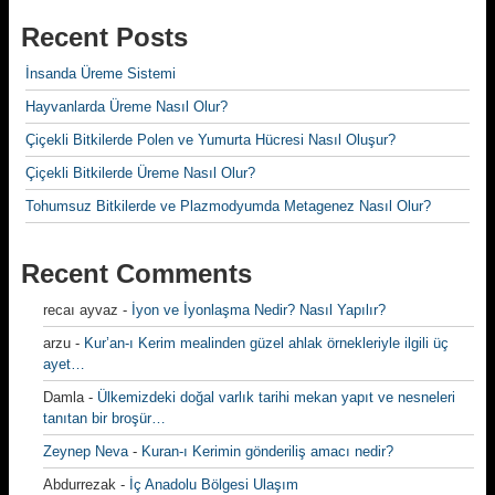
Recent Posts
İnsanda Üreme Sistemi
Hayvanlarda Üreme Nasıl Olur?
Çiçekli Bitkilerde Polen ve Yumurta Hücresi Nasıl Oluşur?
Çiçekli Bitkilerde Üreme Nasıl Olur?
Tohumsuz Bitkilerde ve Plazmodyumda Metagenez Nasıl Olur?
Recent Comments
recaı ayvaz
-
İyon ve İyonlaşma Nedir? Nasıl Yapılır?
arzu
-
Kur’an-ı Kerim mealinden güzel ahlak örnekleriyle ilgili üç
ayet…
Damla
-
Ülkemizdeki doğal varlık tarihi mekan yapıt ve nesneleri
tanıtan bir broşür…
Zeynep Neva
-
Kuran-ı Kerimin gönderiliş amacı nedir?
Abdurrezak
-
İç Anadolu Bölgesi Ulaşım