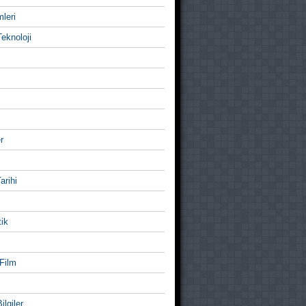
mleri
eknoloji
r
Tarihi
ik
Film
ilgiler