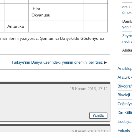
arzu
Hint
örnek
u
Okyanusu
Daml
Antartika
yapıt 
Zeyn
n isimlerini yazıyoruz. Şemamızı Bu şekilde Gösteriyoruz
nedir
Abdur
Türkiye’nin Dünya üzerindeki yerinin önemini belirtiniz
▶
Ansiklop
Atatürk 
Biyograf
15 Kasım 2013, 17:12
Biyoloji
Coğrafy
Din Kültu
Yanıtla
Edebiya
Felsefe
15 Kasım 2013, 17:13