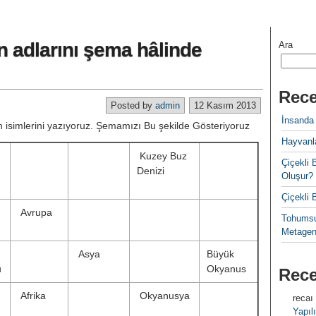
 adlarını şema hâlinde
Ara
Rece
Posted by
admin
12 Kasım 2013
İnsanda
n isimlerini yazıyoruz. Şemamızı Bu şekilde Gösteriyoruz
Hayvanla
Kuzey Buz
Çiçekl
Denizi
Oluşur?
Çiçekli
Avrupa
Tohumsu
Metagen
Asya
Büyük
u
Okyanus
Rec
Afrika
Okyanusya
recaı
Yapılı