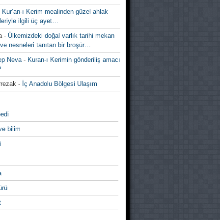
-
Kur’an-ı Kerim mealinden güzel ahlak
leriyle ilgili üç ayet…
a
-
Ülkemizdeki doğal varlık tarihi mekan
ve nesneleri tanıtan bir broşür…
ep Neva
-
Kuran-ı Kerimin gönderiliş amacı
?
rezak
-
İç Anadolu Bölgesi Ulaşım
edi
ve bilim
i
a
̈rü
t