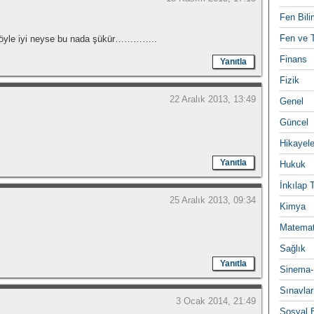
Fen Bili
Fen ve T
 böyle iyi neyse bu nada şükür…………..
Finans
Yanıtla
Fizik
22 Aralık 2013, 13:49
Genel
Güncel
Hikayele
Yanıtla
Hukuk
İnkılap 
25 Aralık 2013, 09:34
Kimya
Matemat
Sağlık
Yanıtla
Sinema-
Sınavlar
3 Ocak 2014, 21:49
Sosyal B