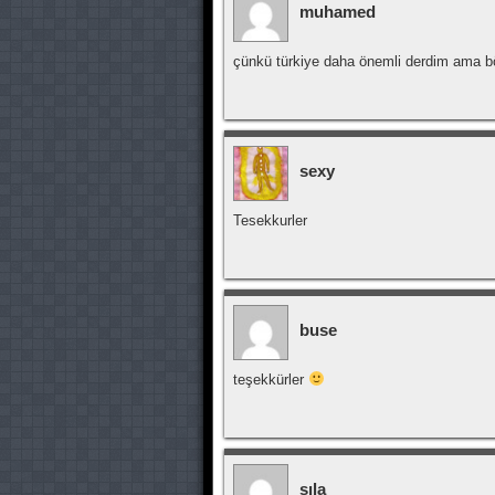
muhamed
çünkü türkiye daha önemli derdim ama
sexy
Tesekkurler
buse
teşekkürler
sıla