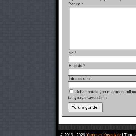
Yorum
*
Ad
*
E-posta
*
İnternet sitesi
Daha sonraki yorumlarımda kullanı
tarayıcıya kaydedilsin.
© 2013 - 2026
Yardımcı Kaynaklar
| Tüm ha