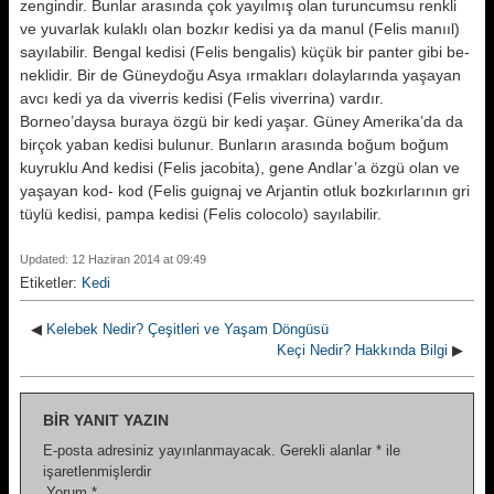
zengin­dir. Bunlar arasında çok yayılmış olan turuncumsu renkli
ve yuvarlak kulaklı olan bozkır kedisi ya da manul (Felis manııl)
sayılabilir. Bengal kedisi (Fe­lis bengalis) küçük bir panter gibi be­
neklidir. Bir de Güneydoğu Asya ır­makları dolaylarında yaşayan
avcı ke­di ya da viverris kedisi (Felis viverrina) vardır.
Borneo’daysa buraya öz­gü bir kedi yaşar. Güney Amerika’da da
birçok yaban kedisi bulunur. Bun­ların arasında boğum boğum
kuyruk­lu And kedisi (Felis jacobita), gene Andlar’a özgü olan ve
yaşayan kod- kod (Felis guignaj ve Arjantin otluk bozkırlarının gri
tüylü kedisi, pampa kedisi (Felis colocolo) sayılabilir.
Updated: 12 Haziran 2014 at 09:49
Etiketler:
Kedi
◀
Kelebek Nedir? Çeşitleri ve Yaşam Döngüsü
Keçi Nedir? Hakkında Bilgi
▶
BIR YANIT YAZIN
E-posta adresiniz yayınlanmayacak.
Gerekli alanlar
*
ile
işaretlenmişlerdir
Yorum
*