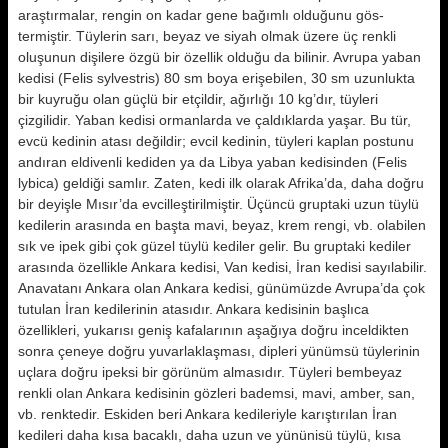
araştırmalar, rengin on kadar gene bağımlı olduğunu gös­
termiştir. Tüylerin sarı, beyaz ve si­yah olmak üzere üç renkli
oluşunun dişilere özgü bir özellik olduğu da bi­linir. Avrupa yaban
kedisi (Felis sylvestris) 80 sm boya erişebilen, 30 sm uzunluk­ta
bir kuyruğu olan güçlü bir etçildir, ağırlığı 10 kg’dır, tüyleri
çizgilidir. Ya­ban kedisi ormanlarda ve çaldıklar­da yaşar. Bu tür,
evcü kedinin atası değildir; evcil kedinin, tüyleri kaplan postunu
andıran eldivenli kediden ya da Libya yaban kedisinden (Felis
lybica) geldiği samlır. Zaten, kedi ilk ola­rak Afrika’da, daha doğru
bir deyiş­le Mısır’da evcilleştirilmiştir. Üçüncü gruptaki uzun tüylü
kedilerin arasında en başta mavi, beyaz, krem rengi, vb. olabilen
sık ve ipek gibi çok güzel tüylü kediler gelir. Bu gruptaki kediler
arasında özellikle Ankara ke­disi, Van kedisi, İran kedisi sayılabi­lir.
Anavatanı Ankara olan Ankara kedisi, günümüzde Avrupa’da çok
tu­tulan İran kedilerinin atasıdır. Anka­ra kedisinin başlıca
özellikleri, yuka­rısı geniş kafalarının aşağıya doğru inceldikten
sonra çeneye doğru yuvar­laklaşması, dipleri yünümsü tüyleri­nin
uçlara doğru ipeksi bir görünüm al­masıdır. Tüyleri bembeyaz
renkli olan Ankara kedisinin gözleri bademsi, mavi, amber, san,
vb. renktedir. Es­kiden beri Ankara kedileriyle karıştı­rılan İran
kedileri daha kısa bacaklı, daha uzun ve yününisü tüylü, kısa