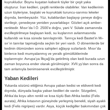
kuyrukludur. Boynu kuşatan kabarık tüyler bir çeşit yaka
oluşturur. İran kedileri, çeşitli renklerde olabilirler. Van kedilerinin
uzun tüyleriyse, baş­taki ve kuyruktaki turuncu-sarımsı le­keler
dışında, bembeyazdır. Yüz, ku­laklardan başlayıp çeneye doğru
sivrileşir, çenedeyse yeniden yuvarlak­laşır. Gözleri açık amber-
renktedir. Mısır’da İ.Ö. 2500’e doğru, yani V. Sülale zamanında
evcilleştirilmeye başlayan kedi, su kuşlarının avlanma­sında
kullanıldı ve kısa sürede tanrı­laştırıldı. Tanrıça kedi Bastet’in Mı­
sır’ın tanrılar tapmağında seçkin bir yeri vardı. O dönemlerde bir
kedinin ölümünden sonra sahipleri ağlayıp sızlarlardı. Mısır’da
binlerce kedi mumyalanmış ve yeraltı gömütlükle­rinde
toplanmıştır. Avrupa’ya İlkçağ’da getirilmiş olan kedi burada uzun
zaman boyunca en­der olarak görülmüştür. XVII.yy’dan sonra da
tam anlamıyla benimsenerek evcilleştirilmiştir.
Yaban Kedileri
Yukarda sözünü ettiğimiz Avrupa ya­ban kedisi ve eldivenli kedi
dışında, dünyada başka yaban kedileri de var­dır. Sözgelimi,
Afrika’da koyu altın renkli ve kısa tüylü Batı Afrika kedisi (Felis
aurata), Afrika kıtasının güne­yinde yerleşmiş benekli, siyah ayaklı
kedi (Felis nigripes) vardır. Asya, kü­çük kedigiller bakımından çok