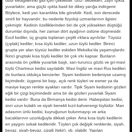
öbür kedigillerinki gibi içeri çekilebilir. Göz- bebekleri, zayıf ışıkta
yuvarlaktır, ama güçlü ışıkta basit bir dikey yarı­ğa indirgenir.
Böylece, kedi yarı ka­ranlıkta bile görebilir. Kedi, son derecede
sinirli bir hayvan­dır; bu nedenle fizyoloji uzmanlarının ilgisini
çekmiştir. Kedinin özelliklerin­den biri de çok yüksekten düştüğü
du­rumlar dışında, her zaman dört aya­ğının üstüne düşmesidir.
Evcil kediler, üç grupta toplanan çe­şitli ırklara ayrılırlar: Tüysüz
(çıplak) kediler; kısa tüylü kediler; uzun tüylü kediler. Birinci
grupta yer alan tüysüz kediler eskiden Meksika’da yaşamışlardır.
İkinci gruptaki kısa tüylü kediler bir çok ırkı kapsar. Bunların
arasında ön çelikle yuvarlak başlı, sarı-turuncu gözlü ve gri-mavi
tüylü Chartreux ke­disi sayılabilir.
Mavi İngiliz ve mavi Rus kedileri
de bunlara oldukça ben­zerler. Siyam kedisinin bedeniyse uza­mış
biçimdedir; üçgensi bir başı, açık renk tüyleri ve esmer ya da
maviye kaçan renkte ayakları vardır. Tipik Siyam kedisinin gözleri
eğik bir çizgi biçimindedir ama bir de gözleri yu­varlak Siyam
kedisi vardır: Buna da Birmanya kedisi denir. Habeşistan kedisi,
sivri uzun kulaklı ve siyah benekli kızıl-kahverengi tüylüdür. Man
adası­nın ünlü kedisi, kuyruğunun bulunma­yışı ve arka
bacaklarının uzunluğuyla dikkati çeker. Ama kısa tüylü kedile­rin
en yaygını sokak kedileridir.
Tüyleri çok değişik renklerde, siyah,
beyaz, siyah-beyaz, çizgili (tekir), vb. olabilir. Yapılan