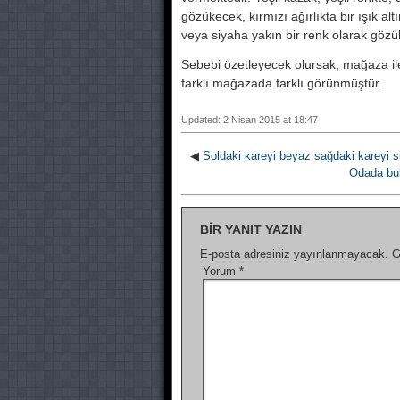
gözükecek, kırmızı ağırlıkta bir ışık a
veya siyaha yakın bir renk olarak gözü
Sebebi özetleyecek olursak, mağaza ile 
farklı mağazada farklı görünmüştür.
Updated: 2 Nisan 2015 at 18:47
◀
Soldaki kareyi beyaz sağdaki kareyi 
Odada bul
BIR YANIT YAZIN
E-posta adresiniz yayınlanmayacak.
G
Yorum
*