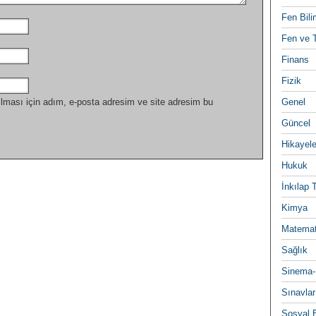
Fen Bili
Fen ve T
Finans
Fizik
lması için adım, e-posta adresim ve site adresim bu
Genel
Güncel
Hikayele
Hukuk
İnkılap 
Kimya
Matemat
Sağlık
Sinema-
Sınavlar
Sosyal B