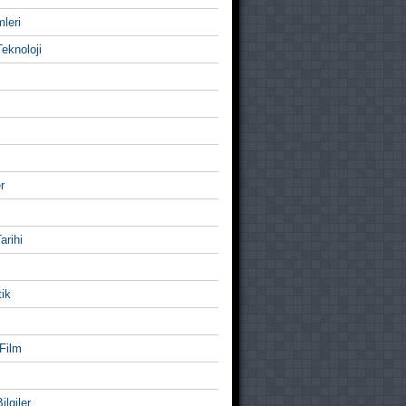
mleri
eknoloji
r
Tarihi
ik
Film
ilgiler