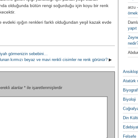
ltında olduğunda bütün rengi soğurduğu için koyu bir renk
arzu
kecektir.
örnek
evdeki ışığın renkleri farklı olduğundan yeşil kazak evde
Daml
yapıt 
Zeyn
nedir
Abdur
siyah görmenizin sebebini…
unan kırmızı beyaz ve mavi renkli cisimler ne renk görünür?
▶
Ansiklop
Atatürk 
erekli alanlar
*
ile işaretlenmişlerdir
Biyograf
Biyoloji
Coğrafy
Din Kültu
Edebiya
Felsefe