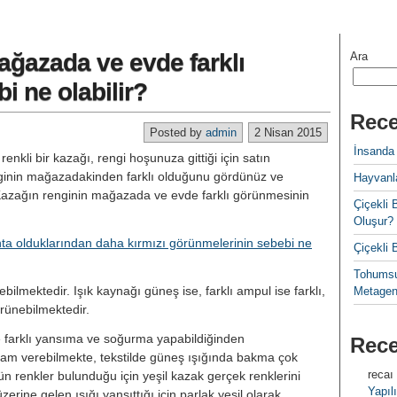
ağazada ve evde farklı
Ara
i ne olabilir?
Rece
Posted by
admin
2 Nisan 2015
İnsanda
renkli bir kazağı, rengi hoşunuza gittiği için satın
ginin mağazadakinden farklı olduğunu gördünüz ve
Hayvanla
azağın renginin mağazada ve evde farklı görünmesinin
Çiçekl
Oluşur?
a olduklarından daha kırmızı görünmelerinin sebebi ne
Çiçekli
Tohumsu
lebilmektedir. Işık kaynağı güneş ise, farklı ampul ise farklı,
Metagen
rünebilmektedir.
̈re farklı yansıma ve soğurma yapabildiğinden
Rec
tam verebilmekte, tekstilde güneş ışığında bakma çok
recaı
̈n renkler bulunduğu için yeşil kazak gerçek renklerini
Yapılı
zerine gelen ışığı yansıttığı için parlak yeşil olarak