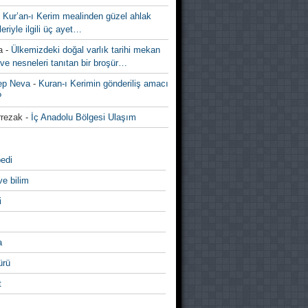
-
Kur’an-ı Kerim mealinden güzel ahlak
leriyle ilgili üç ayet…
a
-
Ülkemizdeki doğal varlık tarihi mekan
ve nesneleri tanıtan bir broşür…
ep Neva
-
Kuran-ı Kerimin gönderiliş amacı
?
rezak
-
İç Anadolu Bölgesi Ulaşım
edi
ve bilim
i
a
̈rü
t