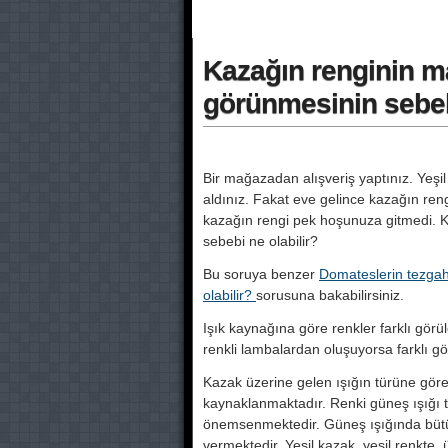
Kazağın renginin m
görünmesinin sebeb
Bir mağazadan alışveriş yaptınız. Yeşil 
aldınız. Fakat eve gelince kazağın ren
kazağın rengi pek hoşunuza gitmedi. K
sebebi ne olabilir?
Bu soruya benzer
Domateslerin tezgaht
olabilir?
sorusuna bakabilirsiniz.
Işık kaynağına göre renkler farklı görü
renkli lambalardan oluşuyorsa farklı gö
Kazak üzerine gelen ışığın türüne go
kaynaklanmaktadır. Renki güneş ışığı 
önemsenmektedir. Güneş ışığında bütu
vermektedir. Yeşil kazak, yeşil renkte, ü