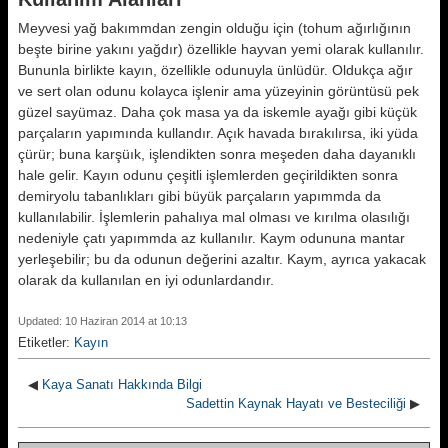
Meyvesi yağ bakımmdan zengin oldu­ğu için (tohum ağırlığının
beşte biri­ne yakını yağdır) özellikle hayvan yemi olarak kullanılır.
Bununla birlik­te kayın, özellikle odunuyla ünlüdür. Oldukça ağır
ve sert olan odunu ko­layca işlenir ama yüzeyinin görüntü­sü pek
güzel sayümaz. Daha çok ma­sa ya da iskemle ayağı gibi küçük
par­çaların yapımında kullandır. Açık ha­vada bırakılırsa, iki yüda
çürür; bu­na karşüık, işlendikten sonra meşeden daha dayanıklı
hale gelir. Kayın odu­nu çeşitli işlemlerden geçirildikten sonra
demiryolu tabanlıkları gibi bü­yük parçaların yapımmda da
kullanı­labilir. İşlemlerin pahalıya mal olma­sı ve kırılma olasılığı
nedeniyle çatı yapımmda az kullanılır. Kaym odunu­na mantar
yerleşebilir; bu da odunun değerini azaltır. Kaym, ayrıca yaka­cak
olarak da kullanılan en iyi odun­lardandır.
Updated: 10 Haziran 2014 at 10:13
Etiketler:
Kayın
◀
Kaya Sanatı Hakkında Bilgi
Sadettin Kaynak Hayatı ve Besteciliği
▶