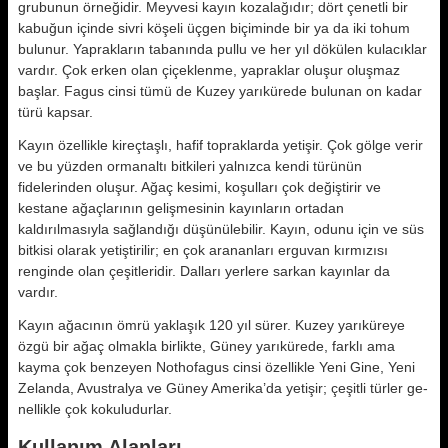
grubunun örneğidir. Meyvesi kayın kozalağıdır; dört çenet­li bir
kabuğun içinde sivri köşeli üç­gen biçiminde bir ya da iki tohum
bulunur. Yaprakların tabanında pullu ve her yıl dökülen kulacıklar
vardır. Çok erken olan çiçeklenme, yapraklar olu­şur oluşmaz
başlar. Fagus cinsi tümü de Kuzey yarıkürede bulunan on ka­dar
türü kapsar.
Kayın özellikle kireçtaşlı, hafif toprak­larda yetişir. Çok gölge verir
ve bu yüzden ormanaltı bitkileri yalnızca kendi türünün
fidelerinden oluşur. Ağaç kesimi, koşulları çok değiştirir ve
kestane ağaçlarının gelişmesinin kayınların ortadan
kaldırılmasıyla sağlandığı düşünülebilir. Kayın, odunu için ve süs
bitkisi olarak yetiştirilir; en çok arananları erguvan kırmızısı
renginde olan çeşitleridir. Dalları yerlere sarkan kayınlar da
vardır.
Kayın ağacının ömrü yaklaşık 120 yıl sürer. Kuzey yarıküreye
özgü bir ağaç olmakla birlikte, Güney yarıkürede, farklı ama
kayma çok benzeyen Nothofagus cinsi özellikle Yeni Gine, Ye­ni
Zelanda, Avustralya ve Güney Amerika’da yetişir; çeşitli türler ge­
nellikle çok kokuludurlar.
Kullanım Alanları