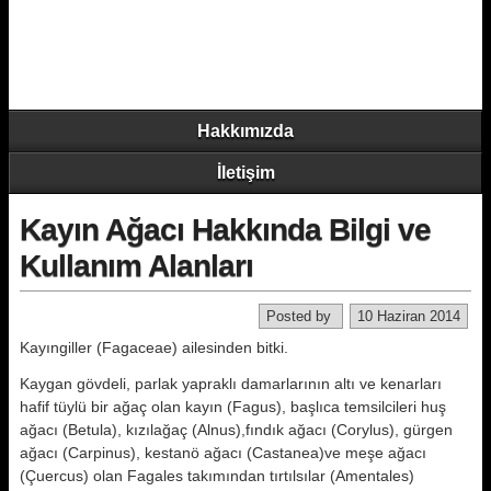
Hakkımızda
İletişim
Kayın Ağacı Hakkında Bilgi ve
Kullanım Alanları
Posted by
10 Haziran 2014
Kayıngiller (Fagaceae) ailesinden bit­ki.
Kaygan gövdeli, parlak yapraklı da­marlarının altı ve kenarları
hafif tüy­lü bir ağaç olan kayın (Fagus), başlı­ca temsilcileri huş
ağacı (Betula), kı­zılağaç (Alnus),fındık ağacı (Corylus), gürgen
ağacı (Carpinus), kestanö ağa­cı (Castanea)ve meşe ağacı
(Çuercus) olan Fagales takımından tırtılsılar (Amentales)