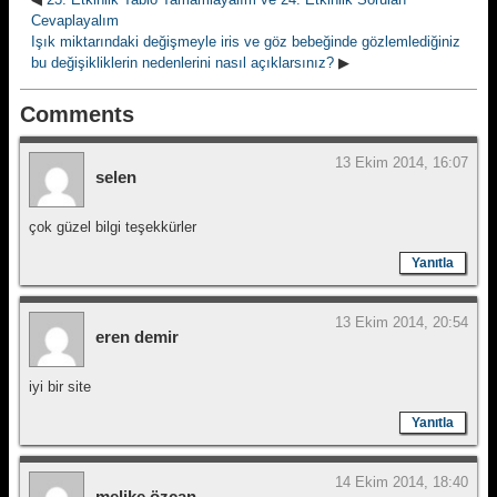
Cevaplayalım
Işık miktarındaki değişmeyle iris ve göz bebeğinde gözlemlediğiniz
bu değişikliklerin nedenlerini nasıl açıklarsınız?
▶
Comments
13 Ekim 2014, 16:07
selen
çok güzel bilgi teşekkürler
Yanıtla
13 Ekim 2014, 20:54
eren demir
iyi bir site
Yanıtla
14 Ekim 2014, 18:40
melike özcan