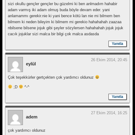
sizi okullu gençler gençler bu güzelmi ki ben anlmadım hahabir
adam varmış iki adam olmuş buda böyle devam eder. yani
anlamammı gerekir.nie ki yani bence kötü lan nie mi bilmem ben
bilmem ki neden bileyim ki bilmem mi gerekio hahahahah zaazaa
nbilsene bilsene jojuk gibi şeyler sözylersen hahahahah jojuk jojuk
cacık jojuklar sizi malca bir bilgi çok malca asdasda
Yanıtla
26 Ekim 2014, 20:45
eylül
Çok teşekkürler gertçekten çok yardımcı oldunuz
;D
^-^
Yanıtla
27 Ekim 2014, 16:25
adem
çok yardımcı oldunuz