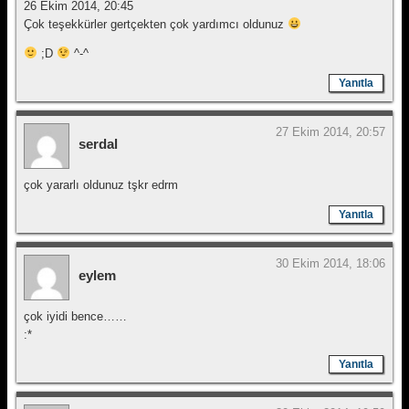
26 Ekim 2014, 20:45
Çok teşekkürler gertçekten çok yardımcı oldunuz
;D
^-^
Yanıtla
27 Ekim 2014, 20:57
serdal
çok yararlı oldunuz tşkr edrm
Yanıtla
30 Ekim 2014, 18:06
eylem
çok iyidi bence……
:*
Yanıtla