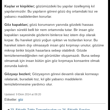
Kaşlar vr kirpikler;
gözümüzdeki bu yapılar özelleşmiş kıl
yapılarımızdır. Bu yapıların görevi gözü dış ortamdaki toz ve
yabancı maddelerden korurlar.
Göz kapakları;
gözü korumanın yanında gözdeki hassas
yapıları sürekli belli bir nem ortamında tutar. Bir insan göz
kapakları sayesinde gözlerini binlerce kez istem dışı olarak
kırpar. Bu hareket gözü yoğun ışıktan ve tozlardan korur. Bu
hareket istem dışı olmasaydı insan göz kırpmayı unutur, gözüne
mikrop birikir büyük hasarlara sebep olabilirdi. Gözde
temizlenemediğinden net görüntüler oluşamazdı. Buna sebep
olmamak için insan bütün gün göz kırpmaya konsantre olmak
zorunda kalırdı.
Gözyaşı bezleri;
Gözyaşının görevi devamlı olarak korneayı
ıslatarak, buradaki toz, kıl gibi yabancı maddelerin
temizlebnmesine yardımcı olur.
Updated: 9 Ekim 2014 at 09:20
Etiketler:
göz
◀
23. Etkinlik Tablo Tamamlayalım ve 24. Etkinlik Soruları