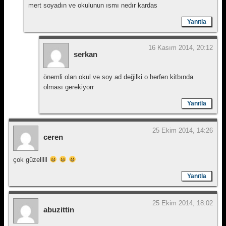
mert soyadın ve okulunun ısmı nedır kardas
Yanıtla
16 Kasım 2014, 20:12
serkan
önemli olan okul ve soy ad değilki o herfen kitbında
olması gerekiyorr
Yanıtla
25 Ekim 2014, 14:26
ceren
çok güzelllll
Yanıtla
25 Ekim 2014, 18:02
abuzittin