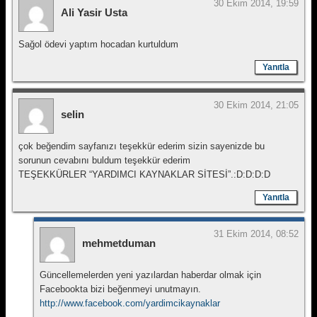
30 Ekim 2014, 19:59
Ali Yasir Usta
Sağol ödevi yaptım hocadan kurtuldum
Yanıtla
30 Ekim 2014, 21:05
selin
çok beğendim sayfanızı teşekkür ederim sizin sayenizde bu
sorunun cevabını buldum teşekkür ederim
TEŞEKKÜRLER “YARDIMCI KAYNAKLAR SİTESİ”.:D:D:D:D
Yanıtla
31 Ekim 2014, 08:52
mehmetduman
Güncellemelerden yeni yazılardan haberdar olmak için
Facebookta bizi beğenmeyi unutmayın.
http://www.facebook.com/yardimcikaynaklar