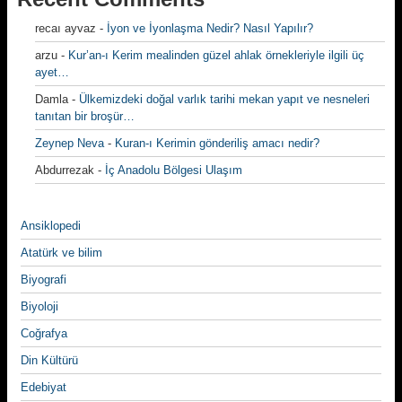
recaı ayvaz
-
İyon ve İyonlaşma Nedir? Nasıl Yapılır?
arzu
-
Kur’an-ı Kerim mealinden güzel ahlak örnekleriyle ilgili üç
ayet…
Damla
-
Ülkemizdeki doğal varlık tarihi mekan yapıt ve nesneleri
tanıtan bir broşür…
Zeynep Neva
-
Kuran-ı Kerimin gönderiliş amacı nedir?
Abdurrezak
-
İç Anadolu Bölgesi Ulaşım
Ansiklopedi
Atatürk ve bilim
Biyografi
Biyoloji
Coğrafya
Din Kültürü
Edebiyat