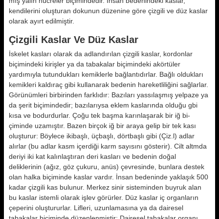
mış yalın hücreler biçimindedir. İnsan bedenindeki kaslar,
kendilerini oluş­turan dokunun düzenine göre çizgili ve düz kaslar
olarak ayırt edilmiştir.
Çizgili Kaslar Ve Düz Kaslar
İskelet kasları olarak da adlandırılan çizgili kaslar, kordonlar
biçimindeki kirişler ya da tabakalar biçimindeki akörtüler
yardımıyla tutundukları ke­miklerle bağlantıdırlar. Bağlı olduk­ları
kemikleri kaldıraç gibi kullanarak bedenin hareketliliğini sağlarlar.
Gö­rünümleri birbirinden farklıdır: Bazı­ları yassılaşmış yelpaze ya
da şerit bi­çimindedir; bazılarıysa eklem kasla­rında olduğu gbi
kısa ve bodurdurlar. Çoğu tek başma karınlaşarak bir iğ bi­
çiminde uzamıştır. Bazen birçok iğ bir araya gelip bir tek kası
oluşturur: Böylece ikibaşlı, üçbaşlı, dörtbaşlı gi­bi (Çiz.l) adlar
alırlar (bu adlar kasm içerdiği karm sayısını gösterir). Cilt altmda
deriyi iki kat kalınlaştıran deri kasları ve bedenin doğal
deliklerinin (ağız, göz çukuru, anüs) çevresinde, bunlara destek
olan halka biçiminde kaslar vardır. İnsan bedeninde yakla­şık 500
kadar çizgili kas bulunur. Merkez sinir sisteminden buyruk alan
bu kaslar istemli olarak işlev görür­ler. Düz kaslar iç organların
çeperini oluştururlar. Lifleri, uzunlamasına ya da dairesel
tabakalar biçiminde dü­zenlenmiştir: Dairesel tabakalar orga­nı