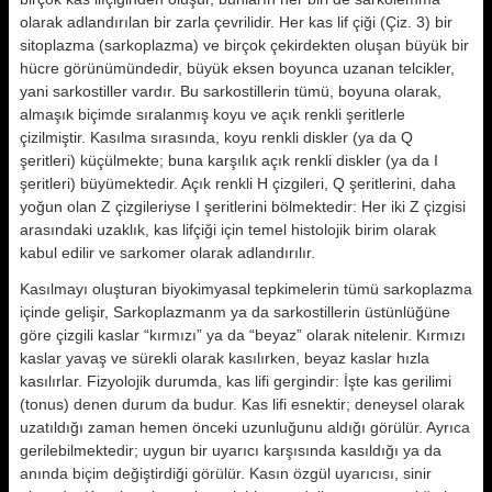
olarak adlandırılan bir zarla çevrilidir. Her kas lif çiği (Çiz. 3) bir
sitoplazma (sarkoplazma) ve bir­çok çekirdekten oluşan büyük bir
hüc­re görünümündedir, büyük eksen bo­yunca uzanan telcikler,
yani sarkostiller vardır. Bu sarkostillerin tümü, boyuna olarak,
almaşık biçimde sıra­lanmış koyu ve açık renkli şeritlerle
çizilmiştir. Kasılma sırasında, koyu renkli diskler (ya da Q
şeritleri) kü­çülmekte; buna karşılık açık renkli diskler (ya da I
şeritleri) büyümekte­dir. Açık renkli H çizgileri, Q şeritle­rini, daha
yoğun olan Z çizgileriyse I şeritlerini bölmektedir: Her iki Z çiz­gisi
arasındaki uzaklık, kas lifçiği için temel histolojik birim olarak
kabul edilir ve sarkomer olarak adlandırı­lır.
Kasılmayı oluşturan biyokimyasal tep­kimelerin tümü sarkoplazma
içinde gelişir, Sarkoplazmanm ya da sarkostillerin üstünlüğüne
göre çizgili kaslar “kırmızı” ya da “beyaz” olarak nite­lenir. Kırmızı
kaslar yavaş ve sürekli olarak kasılırken, beyaz kaslar hızla
kasılırlar. Fizyolojik durumda, kas li­fi gergindir: İşte kas gerilimi
(tonus) denen durum da budur. Kas lifi esnek­tir; deneysel olarak
uzatıldığı zaman hemen önceki uzunluğunu aldığı görü­lür. Ayrıca
gerilebilmektedir; uygun bir uyarıcı karşısında kasıldığı ya da
anında biçim değiştirdiği görülür. Ka­sın özgül uyarıcısı, sinir