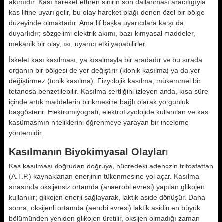
akımıdır. Kası hareket ettiren sinirin son dallanma­sı aracılığıyla
kas lifine uyarı gelir, bu olay hareket plağı denen özel bir böl­ge
düzeyinde olmaktadır. Ama lif baş­ka uyarıcılara karşı da
duyarlıdır; sözgelimi elektrik akımı, bazı kimya­sal maddeler,
mekanik bir olay, ısı, uyarıcı etki yapabilirler.
İskelet kası kasılması, ya kısalmayla bir aradadır ve bu sırada
organın bir bölgesi de yer değiştirir (klonik kasıl­ma) ya da yer
değiştirmez (tonik kasılma). Fizyolojik kasılma, mükem­mel bir
tetanosa benzetilebilir. Kasıl­ma sertliğini izleyen anda, kısa süre
içinde artık maddelerin birikmesine bağlı olarak yorgunluk
başgösterir. Elektromiyografi, elektrofizyolojide kullanılan ve kas
kasümasmın nitelik­lerini öğrenmeye yarayan bir incele­me
yöntemidir.
Kasılmanın Biyokimyasal Olayları
Kas kasılması doğrudan doğruya, hücredeki adenozin trifosfattan
(A.T.P.) kaynaklanan enerjinin tüken­mesine yol açar. Kasılma
sırasında oksijensiz ortamda (anaerobi evresi) yapılan glikojen
kullanılır; glikojen enerji sağlayarak, laktik aside dönü­şür. Daha
sonra, oksijenli ortamda (aerobi evresi) laktik asidin en büyük
bölümünden yeniden glikojen üretilir, oksijen olmadığı zaman