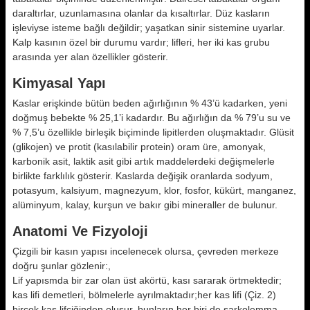
daraltırlar, uzunlamasına olanlar da kısaltırlar. Düz kasların
işleviyse isteme bağlı değildir; yaşatkan sinir sistemine uyarlar.
Kalp kasının özel bir durumu vardır; lifleri, her iki kas grubu
arasında yer alan özellikler gösterir.
Kimyasal Yapı
Kaslar erişkinde bütün beden ağırlı­ğının % 43’ü kadarken, yeni
doğmuş bebekte % 25,1’i kadardır. Bu ağırlı­ğın da % 79’u su ve
% 7,5’u özellikle birleşik biçiminde lipitlerden oluş­maktadır. Glüsit
(glikojen) ve protit (kasılabilir protein) oram üre, amon­yak,
karbonik asit, laktik asit gibi ar­tık maddelerdeki değişmelerle
birlik­te farklılık gösterir. Kaslarda değişik oranlarda sodyum,
potasyum, kalsi­yum, magnezyum, klor, fosfor, kükürt, manganez,
alüminyum, kalay, kurşun ve bakır gibi mineraller de bulunur.
Anatomi Ve Fizyoloji
Çizgili bir kasın yapısı incelenecek olursa, çevreden merkeze
doğru şun­lar gözlenir:,
Lif yapısmda bir zar olan üst akörtü, kası sararak örtmektedir;
kas lifi demetleri, bölmelerle ayrıl­maktadır;her kas lifi (Çiz. 2)
birçok kas lifçiğinden oluşur, bunların her biri de sarkolemma