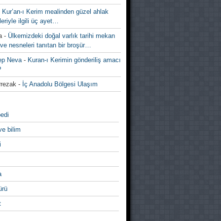
-
Kur’an-ı Kerim mealinden güzel ahlak
leriyle ilgili üç ayet…
a
-
Ülkemizdeki doğal varlık tarihi mekan
ve nesneleri tanıtan bir broşür…
ep Neva
-
Kuran-ı Kerimin gönderiliş amacı
?
rezak
-
İç Anadolu Bölgesi Ulaşım
edi
ve bilim
i
a
̈rü
t