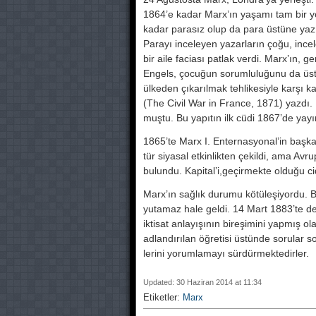
1864’e kadar Marx’ın yaşamı tam bir yok
kadar parasız olup da para üstüne ya­z
Parayı incele­yen yazarların çoğu, inceled
bir aile faciası patlak verdi. Marx’ın, g
Engels, çocuğun sorumluluğunu da üstl
ülkeden çıkarılmak tehlikesiyle karşı 
(The Civil War in Fran­ce, 1871) yazdı.
muştu. Bu yapıtın ilk cüdi 1867’de ya­y
1865’te Marx I. Enternasyonal’in baş­k
tür siyasal et­kinlikten çekildi, ama Avru
bulundu. Kapital’i,geçirmek­te olduğu ci
Marx’ın sağlık durumu kötüleşiyordu. B
yutamaz hale geldi. 14 Mart 1883’te de ö
iktisat anlayışının bi­reşimini yapmış o
adlandırılan öğretisi üstün­de sorular
lerini yorumlamayı sürdürmektedir­ler.
Updated: 30 Haziran 2014 at 11:34
Etiketler:
Marx