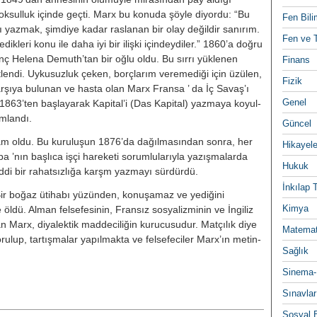
sulluk içinde geç­ti. Marx bu konuda şöyle diyordu: “Bu
Fen Bili
ı yazmak, şimdiye kadar raslanan bir olay değildir sanırım.
Fen ve T
ikleri ko­nu ile daha iyi bir ilişki içindeydiler.” 1860’a doğru
enç Helena Demuth’tan bir oğlu oldu. Bu sırrı yük­lenen
Finans
endi. Uykusuzluk çeken, borç­larım veremediği için üzülen,
Fizik
karşıya bulunan ve hasta olan Marx Fransa ’ da İç Savaş’ı
Genel
 1863’ten başlayarak Kapital’i (Das Kapital) yazmaya koyul­
ımlandı.
Güncel
am oldu. Bu kuruluşun 1876’da da­ğılmasından sonra, her
Hikayele
pa ’nın baş­lıca işçi hareketi sorumlularıyla yazış­malarda
Hukuk
ddi bir rahatsızlığa karşm yazmayı sürdürdü.
İnkılap 
ir boğaz ütihabı yüzünden, konuşa­maz ve yediğini
Kimya
ldü. Alman felsefesinin, Fransız sosyaliz­minin ve İngiliz
lan Marx, diyalek­tik maddeciliğin kurucusudur. Mat­çılık diye
Matemat
 sorulup, tartışmalar yapıl­makta ve felsefeciler Marx’ın metin­
Sağlık
Sinema-
Sınavlar
Sosyal B