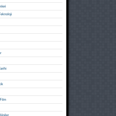
mleri
eknoloji
r
Tarihi
ik
Film
ilgiler