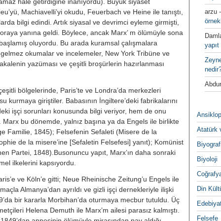
apamaz hale getirdiğine inanıyordu). Büyük siyaset
u’yü, Machiavelli’yi oku­du, Feuerbach ve Heine ile tanıştı,
arzu
örnek
­larda bilgi edindi.
Artık siyasal ve devrimci eyleme girmişti,
 oraya yanına geldi. Böylece, ancak Marx’ m ölümüyle sona
Daml
̆i başlamış oluyordu. Bu arada kuramsal çalışma­lara
yapıt 
nu gelmez okumalar ve incele­meler, New York Tribüne ve
Zeyn
­lenin yazüması ve çeşitli broşürlerin hazırlanması
nedir
Abdur
̧itli bölgelerinde, Paris’te ve Lon­dra’da merkezleri
 kurmaya gi­riştiler. Babasının İngiltere’deki fab­rikalarını
eki işçi sorunları konu­sunda bilgi veriyor, hem de onu
Ansiklop
Marx bu dönemde, yalnız başına ya da Engels ile birlikte
Atatürk 
ilige Familie, 1845); Felsefenin Sefaleti (Misere de la
hie de la misere’ine [Sefale­tin Felsefesi] yanıt); Komünist
Biyograf
hen Partei, 1848).Busonuncu yapıt, Marx’ın daha sonraki
Biyoloji
mel ilkeleri­ni kapsıyordu.
Coğrafy
aris’e ve Köln’e gitti; Neue Rheinische Zeitung’u Engels ile
Din Kültu
amaçla Almanya’dan ayrıldı ve gizli işçi dernekleriyle ilişki
’da bir ka­rarla Morbihan’da oturmaya mecbur tutuldu. Üç
Edebiya
etçileri Helena Demuth ile Marx’m ailesi parasız kalmıştı.
Felsefe
 1849’dan annesinin ölümüyle mirasın­dan pay aldığı