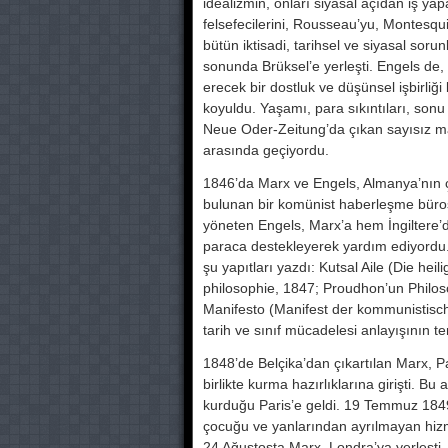
idealiz­min, onları siyasal açıdan iş y
felsefecilerini, Rousseau’yu, Montesquie
bü­tün iktisadi, tarihsel ve siyasal sorun
sonunda Brüksel’e yerleşti. Engels de,
erecek bir dostluk ve düşünsel işbirlig
koyuldu. Yaşamı, para sıkıntı­ları, so
Neue Oder-Zeitung’da çıkan sayısız maka
arasında geçiyor­du.
1846’da Marx ve Engels, Almanya’nın çes
bulunan bir komü­nist haberleşme bürosu
yöneten Engels, Marx’a hem İngiltere’d
para­ca destekleyerek yardım ediyordu. 
şu yapıtları yaz­dı: Kutsal Aile (Die he
philosophie, 1847; Proudhon’un Philosop
Ma­nifesto (Manifest der kommunistisc
tarih ve sınıf mücadelesi anlayışının te
1848’de Belçika’dan çıkartılan Marx, P
bir­likte kurma hazırlıklarına girişti. Bu 
kurduğu Pa­ris’e geldi. 19 Temmuz 1849
çocuğu ve yanlarından ay­rılmayan hizm
24 Ağustosta Marx, Londra’ya yerleşti.