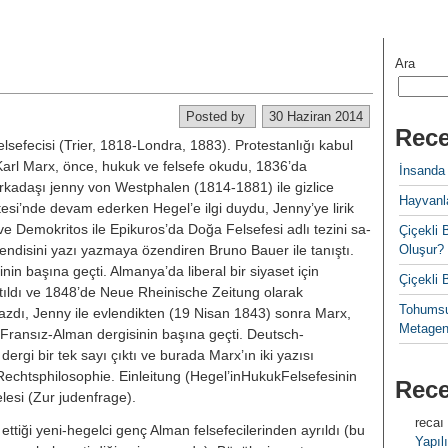
Ara
Posted by
30 Haziran 2014
Rece
lsefeci­si (Trier, 1818-Londra, 1883). Protestanlığı kabul
 Karl Marx, ön­ce, hukuk ve felsefe okudu, 1836’da
İnsanda
 arkadaşı jenny von Westphalen (1814-1881) ile gizlice
Hayvanla
sitesi’nde de­vam ederken Hegel’e ilgi duydu, Jenny’ye lirik
di ve Demokritos ile Epikuros’da Doğa Felsefesi adlı tezini sa­
Çiçekl
 kendisini yazı yazmaya özendiren Bruno Bauer ile tanıştı.
Oluşur?
n başına geçti. Almanya’da liberal bir siyaset için
Çiçekli
ıldı ve 1848’de Neue Rheini­sche Zeitung olarak
Tohumsu
zdı, Jenny ile evlendikten (19 Nisan 1843) sonra Marx,
Metagen
r Fransız-Alman dergi­sinin başına geçti. Deutsch-
ergi bir tek sayı çıktı ve burada Marx’ın iki yazısı
Rechtsphilosophie. Einleitung (Hegel’inHukukFelsefesinin
Rec
selesi (Zur judenfrage).
recaı
ttiği yeni-hegelci genç Alman felsefecilerinden ayrıldı (bu
Yapılı