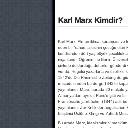
Karl Marx Kimdir?
Karl Marx, Alman iktisat kuramcısı ve fe
eden bir Yahudi ailesinin çocuğu olan
kendisinden dört yaş büyük,çocukluk
nişanlandı. Öğrenimine Berlin Üniver
şiirlerle doldurduğu def­terler gönder
vundu. Hegelci yazarlarla ve özellik­le
1842’de Die Rheinische Zeitung dergisini
mücadele eden bu dergi, 1843’te kapat
yayımlandı. Marx, burada 80 makale ya
Almanya’dan ayrıldı, Pa­ris’e gitti ve bi
Französiche jahrbücher (1844) adlı bu d
yayımlandı: Zur Kritik der hegelschen 
Eleştirisi Üstüne. Giriş) ve Ya­hudi Me
Bu arada Marx, idealizmlerini mah­kûm e