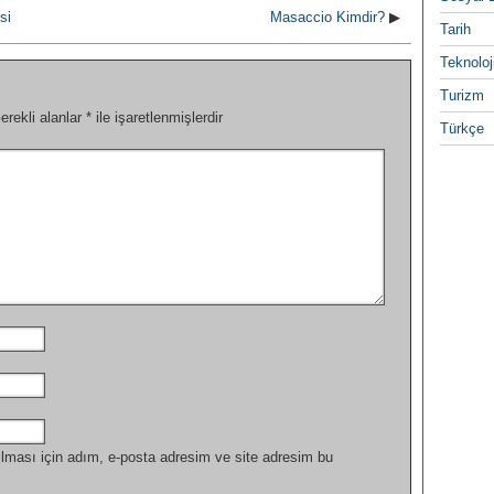
si
Masaccio Kimdir?
▶
Tarih
Teknoloj
Turizm
erekli alanlar
*
ile işaretlenmişlerdir
Türkçe
lması için adım, e-posta adresim ve site adresim bu